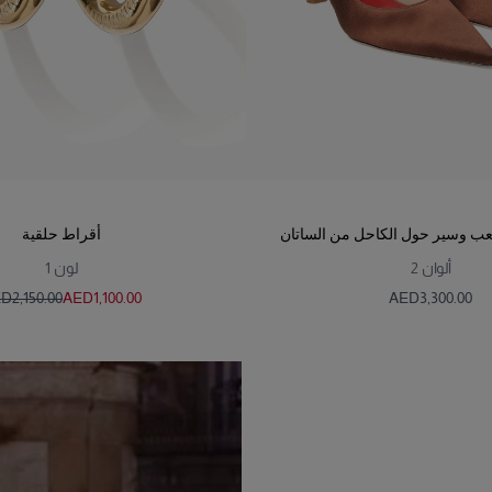
عب وسير حول الكاحل من الساتان
أقراط حلقية
ألوان
2
لون
1
D‌2,150.00
AED‌1,100.00
AED‌3,300.00