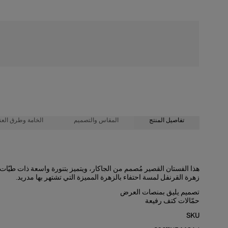
شحن مجاني
تفاصيل المنتج
المقاس والتصميم
الخامة وطرق العنا
48% ليكرا مُضلّع 37% بوليستر 10% نسيج شبكي 5% نايلون
قصّة واسعة قليلاً ومريحة، وطول قصير
هذا الفستان القصير مُصمم من الجاكار، ويتميز بتنورة واسعة ذات طيّات
زهرة القرنفل لمسة احتفاء بالزهرة المميزة التي تشتهر بها مدريد.
تعليمات الغسيل
جاكار اللوريكس بنقشة القرنفل بوزن متوسط
تصميم يليق بمنصات العرض
طول العارضة 175 سم/ 5 أقدام و7 بوصات، وترتدي المقاس الأمريكي 2
تنظيف جاف فقط
حمّالات كتف رفيعة
الصدرية:
صُنعت في
30.5"
SKU
الخصر:
24 بوصة
الولايات المتحدة الأمريكية