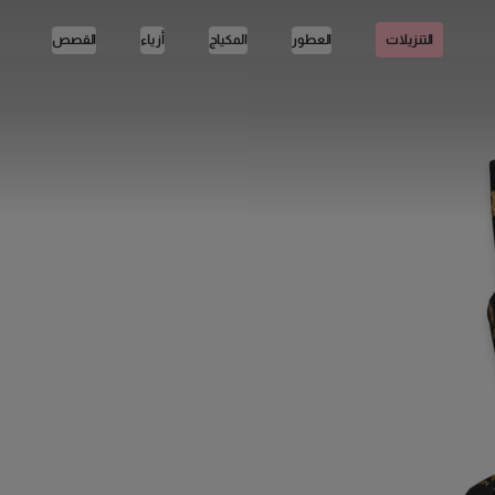
العطور
المكياج
أزياء
القصص
التنزيلات