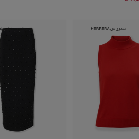
AED‌17,4
حصري من HERRERA
تصميم يليق بمن