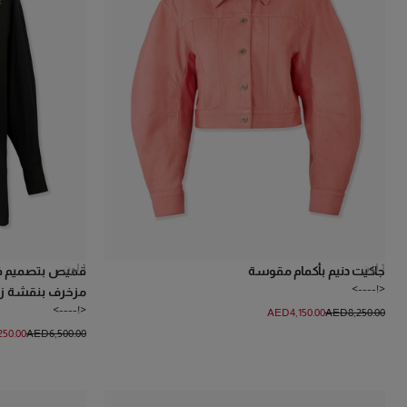
1
لون
1
لون
جاكيت دنيم بأكمام مقوسة
قميص بتصميم ف
<!---->
مزخرف بنقشة ز
<!---->
AED‌4,150.00
AED‌8,250.00
250.00
AED‌6,500.00