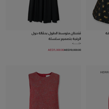
1
لون
شكل V عميقة
فستان متوسط الطول بحمّالة حول
الرقبة بتصميم سلسلة
<!---->
AED‌5,000.00
AED‌10,000.00