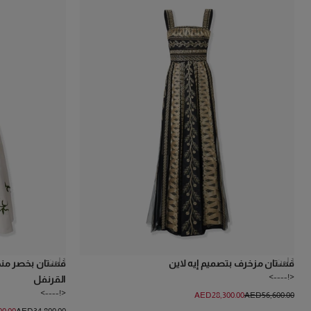
1
لون
1
لون
فستان مزخرف بتصميم إيه لاين
فستان بخصر من
<!---->
القرنفل
<!---->
AED‌28,300.00
AED‌56,600.00