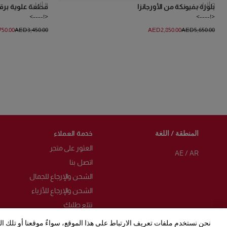
2
ألوان
3
ألوان
بلوزة بفيونكة من الأورجانزا
قطعة علوية برقب
<!---->
<!---->
750.00
AED‌3,450.00
AED‌2,850.00
AED‌5,650.00
المنطقة / اللغة
خدمة العملاء
العثور على متجر
AE
/
AR
اتصل بنا
الشحن والإرجاع للجمال
الشحن والإرجاع للأزياء
تتبّع طلبك
الأسئلة الشائعة
نحن نستخدم ملفات تعريف الارتباط على هذا الموقع، سواءٌ موقعنا أو تلك ا