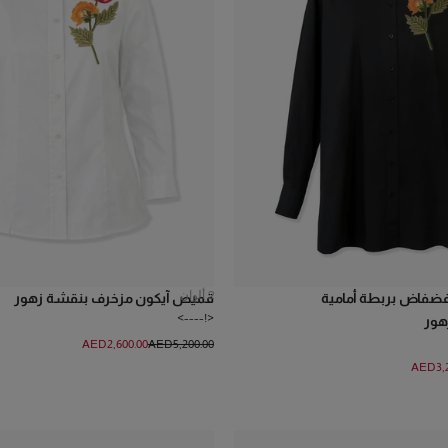
2
ألوان
ضفاض بربطة أمامية
قميص آيكون مزخرف بنقشة زهور
<!---->
هور
AED‌2,600.00
AED‌5,200.00
AED‌3,