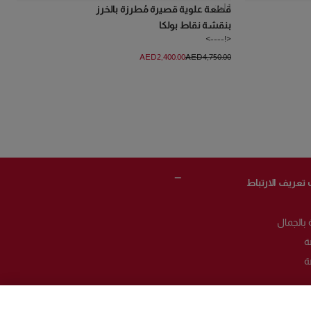
1
لون
قطعة علوية قصيرة مُطرزة بالخرز
بنقشة نقاط بولكا
<!---->
AED‌2,400.00
AED‌4,750.00
 تعريف الارتباط
 بالجمال
ة
ة
باط