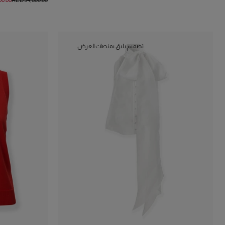
00.00
AED‌34,800.00
تصميم يليق بمنصات العرض