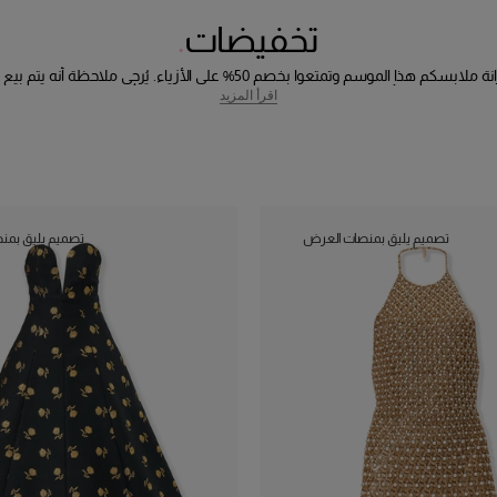
تخفيضات
جدّدوا خزانة ملابسكم هذا الموسم وتمتعوا بخصم 50% على الأزياء. يُرجى ملاحظة أنه
المخفّضة على أساس البيع النهائي، لذلك لا يمكن إرجاعها أو استبدالها للأسف.
اقرأ المزيد
تصميم يليق بمنصات العرض
تصميم يليق بمن