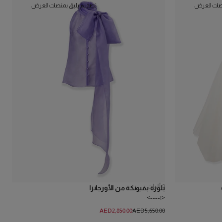
صات العرض
تصميم يليق بمنصات العرض
2
ألوان
بلوزة بفيونكة من الأورجانزا
<!---->
AED‌2,850.00
AED‌5,650.00