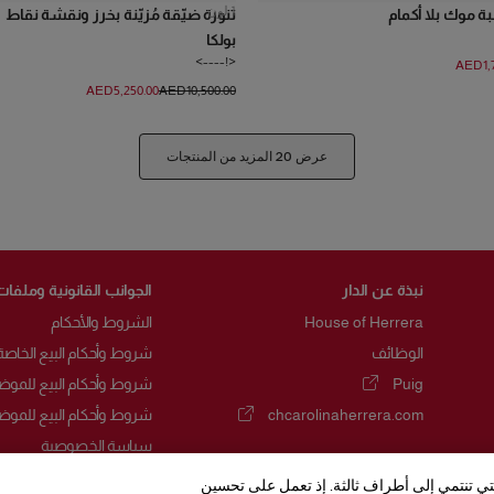
1
لون
ة موك بلا أكمام
تنورة ضيّقة مُزيّنة بخرز ونقشة نقاط
بولكا
<!---->
AED‌1,
AED‌5,250.00
AED‌10,500.00
عرض 20 المزيد من المنتجات
نبذة عن الدار
الجوانب القانونية وملفات
House of Herrera
الشروط والأحكام
الوظائف
شروط وأحكام البيع الخاصة
Puig
شروط وأحكام البيع للموض
(يفتح في نافذة جديدة)
chcarolinaherrera.com
شروط وأحكام البيع للموض
(يفتح في نافذة جديدة)
سياسة الخصوصية
سياسة ملفات تعريف الارت
لتي تنتمي إلى أطراف ثالثة. إذ تعمل على تحسين