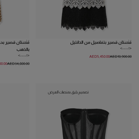
1
لون
1
لون
فستان قصير بتفاصيل من الدانتيل
فستان قصير بحمّ
<!---->
بالذهب
<!---->
AED‌5,450.00
AED‌10,900.00
00.00
AED‌34,800.00
تصميم يليق بمنصات العرض