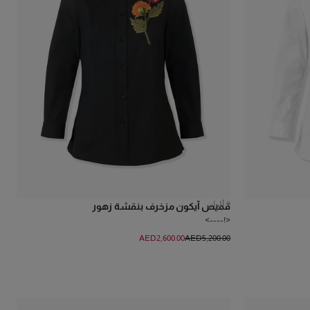
2
ألوان
قميص آيكون مزخرف بنقشة زهور
<!---->
AED‌2,600.00
AED‌5,200.00