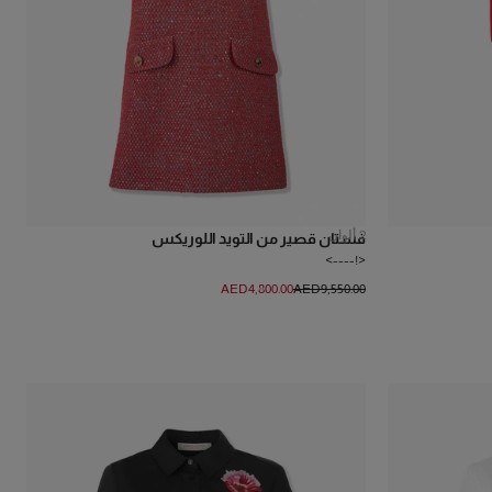
2
ألوان
فستان قصير من التويد اللوريكس
<!---->
AED‌4,800.00
AED‌9,550.00