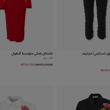
1
لون
يق (سكيني) مزخرف
فستان هنلي متوسط الطول
<!---->
AED‌4,150.00
AED‌8,250.00
AED‌6,5