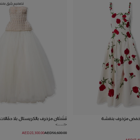
تصميم يليق بمن
2
ألوان
خفض مزخرف بنقشة
فستان مزخرف بالكريستال بلا حمّالات
<!---->
AED‌28,300.00
AED‌56,600.00