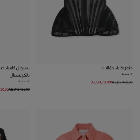
1
لون
1
لون
صدرية بلا حمّالات
سروال كاميلا ض
<!---->
بالكريستال
<!---->
AED‌3,700.00
AED‌7,400.00
50.00
AED‌13,100.00