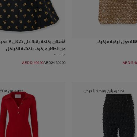
1
لون
الة حول الرقبة مزخرف
فستان بفتحة رقبة على 
من الجاكار مزخرف بنقشة القرنفل
<!---->
AED‌12,400.00
AED‌24,800.00
AED‌17,4
تصميم يليق بمنصات العرض
حصري من HERRERA