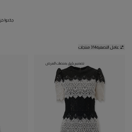
عامل التصفية
314 منتجات
تصميم يليق بمنصات العرض