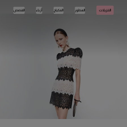
العطور
المكياج
أزياء
القصص
التنزيلات