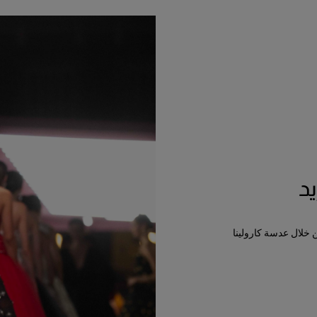
د
ن خلال عدسة كارولينا