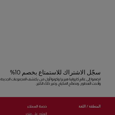
سجّل الاشتراك للاستمتاع بخصم 10%
انضموا إلى عالم كارولينا هيريرا وكونوا أول من يكتشف المجموعات الجديدة،
وأحدث العطور، ونصائح المكياج، وغير ذلك الكثير.
المنطقة / اللغة
خدمة العملاء
العثور على متجر