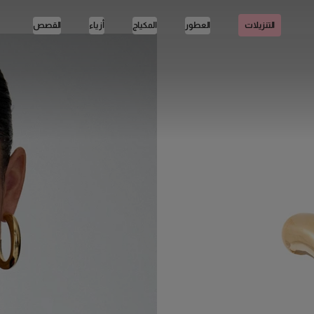
العطور
المكياج
أزياء
القصص
التنزيلات