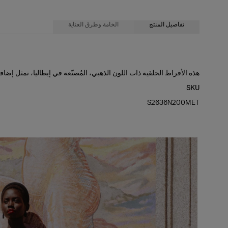
تفاصيل المنتج
الخامة وطرق العناية
50% زجاج 50% نحاس
هذه الأقراط الحلقية ذات اللون الذهبي، المُصنّعة في إيطاليا، تمثل إضافة
SKU
تعليمات الغسيل
S2636N200MET
تُنظّف الأجزاء المتسخة فقط بقطعة من القماش
صُنع في
إيطاليا