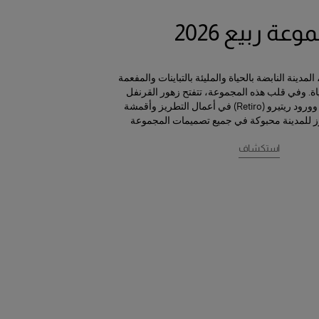
عة ربيع 2026
مدينة النابضة بالحياة والمليئة بالتباينات والمفعمة
. وفي قلب هذه المجموعة، تتفتح زهور القرنفل
والبنفسج (الفيوليتا) وورود ريتيرو (Retiro) في أعمال التطريز وأقمشة
ز للمدينة محبوكة في جميع تصميمات المجموعة
استكشاف