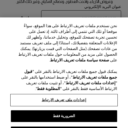
وعروض الأزياء، وأحدث العطور، ونصائح المكياج، وغير ذلك الكثير.
عنوان البريد الإلكتروني
إرسال
نحن نستخدم ملفات تعريف الارتباط على هذا الموقع، سواءٌ
موقعنا أو تلك التي تنتمي إلى أطراف ثالثة. إذ تعمل على
تحسين تجربة تصفحك للموقع، وتحليل خدماتنا، وتُظهر لك
الإعلانات المتعلقة بتفضيلاتك، استنادًا إلى ملف تعريف مستمد
من عادات تصفحك (مثل الصفحات التي قمت بزيارتها). يمكنك
الحصول على مزيد من المعلومات حول ملفات تعريف الارتباط
المنطقة / اللغة
على
صفحة سياسة ملفات تعريف الارتباط
.
يمكنك قبول جميع ملفات تعريف الارتباط بالنقر على "
قبول
خدمة العملاء
جميع ملفات تعريف الارتباط
"، أو ضبط استخدامها بالنقر على
العثور على متجر
اتصل بنا
"
إعدادات ملفات تعريف الارتباط
"، أو تثبيت ملفات تعريف
نبذة عن الدار
الارتباط الأساسية فقط بالنقر على "
المطلوبة فقط
".
الشحن والإرجاع للجمال
الشحن والإرجاع للأزياء
House of Herrera
الوظائف
الجوانب القانونية وملفات تعريف الارتباط
تتبّع طلبك
الأسئلة الشائعة
إعدادات ملف تعريف الارتباط
chcarolinaherrera.com
Puig
(يفتح في نافذة جديدة)
(يفتح في نافذة جديدة)
خدمة تغليف الهدايا
مركز التفضيلات
الشروط والأحكام
شروط وأحكام البيع الخاصة بالجمال
(يفتح في نافذة جديدة)
شروط وأحكام البيع للموضة
شروط وأحكام البيع للموضة
الضرورية فقط
سياسة الخصوصية
سياسة ملفات تعريف الارتباط