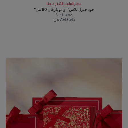
عطر الفانيليا الأكثر مبيعًا
"جود جيرل بلاش" أو دو بارفان 80 مل
مقاسات
3
من AED 545
Slide 1 of 1