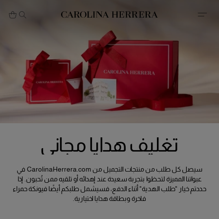
بيان إمكانية الوصول (الرابط)
تغليف هدايا مجاني
سيصل كل طلب من منتجات التجميل من CarolinaHerrera.com في
عبواتنا المميزة لتحظوا بتجربة سعيدة عند إهدائه أو تلقيه ممن تُحبون. إذا
حددتم خيار "طلب الهدية" أثناء الدفع، فسيشمل طلبكم أيضًا فيونكة حمراء
فاخرة وبطاقة هدايا اختيارية.