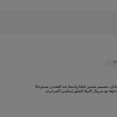
ية
لساتان، بتصميم يتضمن قصّةً واسعةً عند الفخذين مستوحاةً
داؤها مع سروال كاميلا الضيّق (سكيني) المزخرف