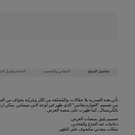
شحن مجاني
تفاصيل المنتج
المقاس والتصميم
الخامة وطرق العنا
100% قطن
تصميم ضيق
تأتي هذه الصدرية بلا حمّالات، والمُصنّعة من التُل ومُزيّنة بحواف من ا
من تصميم "الغواردينفانتي" الذي ظهر في لوحة لاس مينيناس. يمكن ارت
تعليمات الغسيل
تول مطرَّز خفيف
بالكريستال، كما ظهرت على منصة العرض.
طول العارضة 175 سم/ 5 أقدام و7 بوصات، وترتدي المقاس الأمريكي 2
تنظيف جاف فقط
تصميم يليق بمنصات العرض
دعامات عند الجذع والفخذين
الصدرية
: 30,5 بوصة
صُنعت في
سحّاب معدني مكشوف على الظهر
الخصر
: 24
الولايات المتحدة الأمريكية