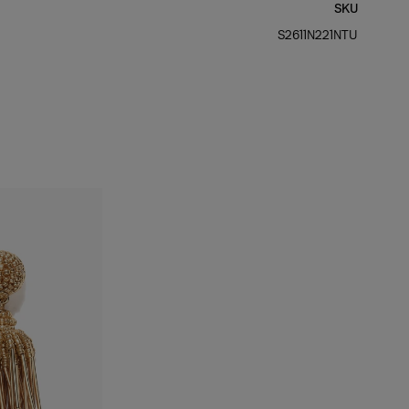
SKU
الفخذان:
34.5"
S2611N221NTU