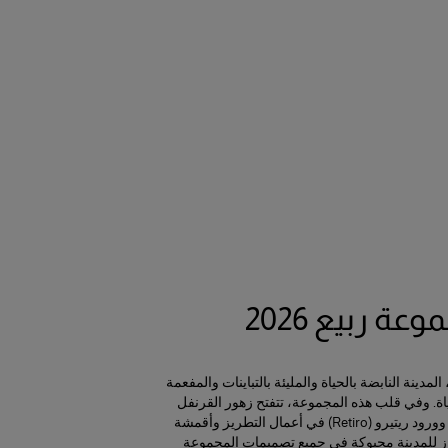
عة ربيع 2026
مدينة النابضة بالحياة والمليئة بالتباينات والمفعمة
. وفي قلب هذه المجموعة، تتفتح زهور القرنفل
والبنفسج (الفيوليتا) وورود ريتيرو (Retiro) في أعمال التطريز وأقمشة
ز للمدينة محبوكة في جميع تصميمات المجموعة