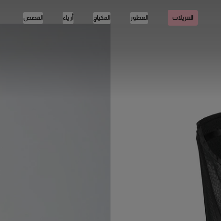
العطور
المكياج
أزياء
القصص
التنزيلات