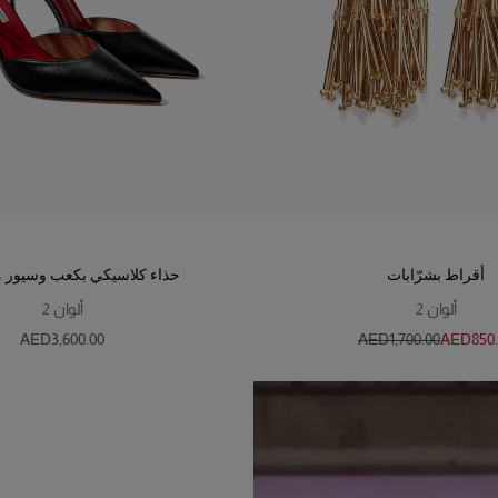
أقراط بشرّابات
حذاء كلاسيكي بكعب وسيور م
ألوان
2
ألوان
2
AED‌3,600.00
AED‌1,700.00
AED‌850