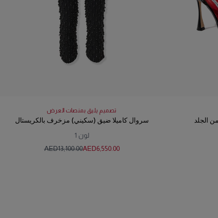
تصميم يليق بمنصات العرض
ن الجلد
سروال كاميلا ضيق (سكيني) مزخرف بالكريستال
لون
1
AED‌13,100.00
AED‌6,550.00