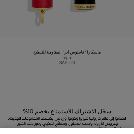
ماسكارا "فابيلوس آيز" المقاومة للتلطيخ
أسود
SAR 220
سجّل الاشتراك للاستمتاع بخصم 10%
انضموا إلى عالم كارولينا هيريرا وكونوا أول من يكتشف المجموعات الجديدة،
وعروض الأزياء، وأحدث العطور، ونصائح المكياج، وغير ذلك الكثير.
عنوان البريد الإلكتروني