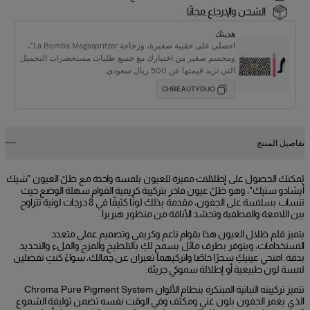
الشحن والإرجاع مجانًا
هديتك
احصلي على حقيبة صغيرة، وزجاجة La Bomba Megaspritzer“،
ومجسم صغير من اختيارك مع جميع طلبات مستحضرات التجميل
التي تزيد قيمتها عن 500 ريال سعودي.
CHBEAUTYDUO
تفاصيل المنتج
يُمكنك الحصول على إطلالات مميزة للعيون بلمسة واحدة مع ظلّ العيون "شيك
أيشادو ستيك"، وهو ظلّ عيون فاخر بتركيبة كريمية القوام سهلة الوضع حيث
تنساب بسلاسة على الجفون، مقدمةً بذلك لونًا كثيفًا في 8 درجات لونية تتراوح
بين اللامعة والمطفية وتجسّد الأناقة من منظور هيريرا.
يتميز قلم ظلال العيون هذا بقوام ناعم وكريمي وتصميم عملي متعدد
الاستخدامات، ويتوفر بطرف مائل يسمح لكِ بالتلطيخ والمزج والملء والتحديد
بدقة. امنحي عينيكِ سحرًا خاصًا واتركيهما تعبران عن جمالك، سواءً كنتِ تفضلين
لمسة لون طبيعية أو إطلالة سموكي جريئة.
تتميز تركيبته النباتية المبتكرة بنظام الألوان Chroma Pure Pigment System
الذي يغمر الجفون بلون غني ومكثف وفي الوقت نفسه تضمن توليفة الشموع