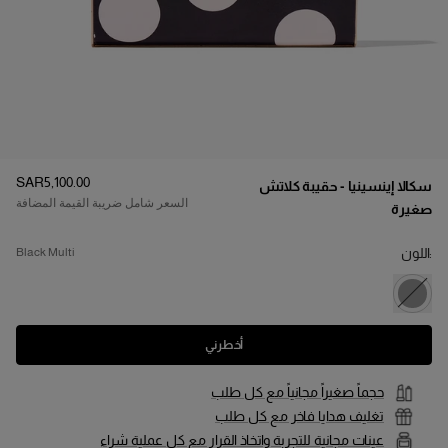
السعر
:
SAR‌5,100.00
سكالا إينسينيا - حقيبة كلاتش
السعر شامل ضريبة القيمة المضافة
صغيرة
:اللون
black multi
أخطرني
حجماً صغيراً مجانياً مع كل طلب
تغليف هدايا فاخر مع كل طلب
عينات مجانية للتجربة واتخاذ القرار مع كل عملية شراء