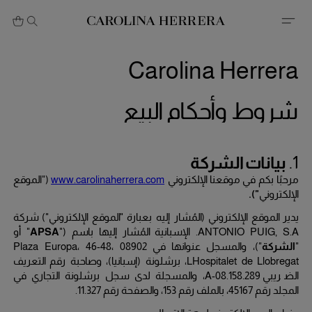
بيان إمكانية الوصول (الرابط)
Carolina Herrera
شروط وأحكام البيع
1.
بيانات الشركة
مرحبًا بكم في موقعنا الإلكتروني
www.carolinaherrera.com
("الموقع
الإلكتروني
").
يدير الموقع الإلكتروني (المُشار إليه بعبارة "الموقع الإلكتروني") شركة
ANTONIO PUIG, S.A
. الإسبانية المُشار إليها باسم ("
APSA
" أو
"
الشركة
")، والمسجل عنوانها في
Plaza Europa، 46-48، 08902
LHospitalet de Llobregat
، برشلونة (إسبانيا)، وصاحبة رقم التعريف
الضريبي
A-08.158.289
، والمسجلة لدى سجل برشلونة التجاري في
المجلد رقم
45167
، بالملف رقم
153
، والصفحة رقم
11.327
.