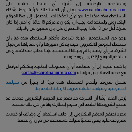
واستخدامه، بالإضافة إلى شراء أي منتجات متاحة على
www.carolinaherrera.com
،
يعني أن المستهلك قرأ شروط وأحكام
الاستخدام هذه ويقبلها بدون أي تحفّظات.
للوصول إلى هذا الموقع
الإلكتروني واستخدامه، يجب أن يكون عمركم
18
عامًا أو أكثر.
إذا كان
عمرك أقل من
18
عامًا، يجب الحصول على إذن مسبق من والديك.
نرجو من المستخدمين قراءة شروط وأحكام الاستخدام هذه قبل أي
استخدام للموقع الإلكتروني، حيث يمكن تغييرها و/أو تعديلها من قِبل
الشركة في أي وقت.
إذا لم يقبلها المستخدم، فإننا نطلب منه الامتناع عن
استخدام الموقع الإلكتروني ومحتوياته.
إذا كنتم بحاجة إلى أي مساعدة أو أي معلومات إضافية، يمكنكم التواصل
مع خدمة العملاء عبر مراسلة
contact@carolinaherrera.com
.
تشكل شروط وأحكام الاستخدام هذه جزءًا لا يتجزأ من
سياسة
الخصوصية
و
سياسة ملفات تعريف الارتباط
الخاصة بنا.
يُرجى العلم أيضًا أن الشركة قد تقدم عبر الموقع الإلكتروني خدمات قد
تخضع لشروطها الخاصة التي سيتم إخطارك بها في كل حالة محددة.
مجرد تصفح الموقع الإلكتروني إلى جانب استخدام أي وظائف أو خدمات
معروضة عليه يعني ضمنيًا قبولك كمستخدم من دون أي تحفظ.