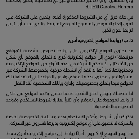
و/أو التشهير)؛ و/أو (
2
) غير مناسب أو غير ذي صلة فيما يتعلق بعلامات
Carolina Herrera
التجارية.
في حالة خرق أي من الشروط المذكورة أعلاه، يتعين على الشركة، على
الفور، إلغاء التفويض الممنوح للموقع المرتبط، والذي يجب أن يُزيل
الرابط بدون تأخير.
b.
ب) روابط لمواقع إلكترونية أخرى
قد يحتوي الموقع الإلكتروني على روابط نصوص تشعبية ("
مواقع
مرتبطة
") تؤدي إلى مواقع إلكترونية أخرى لا تتعلق بالموقع بأي شكل
من الأشكال.
لا تتحكم الشركة في هذه الأنواع من المواقع الإلكترونية
ومحتوياتها، كما أنها لا تنفذ أي أنشطة مراقبة بخصوصها.
الشركة غير
مسؤولة عن محتوى هذه المواقع، ولا عن القواعد التي اعتمدتها تلك
المواقع فيما يتعلّق بخصوصيتك وإدارة بياناتك الشخصية أثناء التنقل.
لذا ننصحك بتوخي الحذر الشديد عندما تتصل بهذه المواقع من خلال
الروابط الموجودة على
الموقع
وأن تقرأ بعناية شروط الاستخدام وقواعد
الخصوصية الخاصة بها.
نذكرك بأن شروط وأحكام الاستخدام هذه وسياسة الخصوصية الخاصة
بالشركة لا تنطبق على أي مواقع إلكترونية يديرها ناشرون غير الشركة.
قد يوفر الموقع الإلكتروني أحيانًا روابط إلى مواقع إلكترونية أخرى فقط