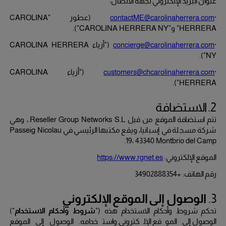
عنوان البريد الإلكتروني لجهة الاتصال:
·
contactME@carolinaherrera.com
(عطور "
CAROLINA
HERRERA
" و"
CAROLINA HERRERA NY
").
·
concierge@carolinaherrera.com
("أزياء
CAROLINA HERRERA
").
NY
·
customers@chcarolinaherrera.com
("أزياء
CAROLINA
").
HERRERA
2. الاستضافة
تتم استضافة الموقع من قبل
Reseller Group Networks S.L
.
، وهي
شركة مسجلة في إسبانيا، ويقع مكتبها الرئيسي في
Passeig Nicolau
.
19، 43340 Montbrio del Camp
الموقع الإلكتروني:
https://www.rgnet.es
رقم الهاتف:
+34902888354
3.
الوصول إلى الموقع الإلكتروني
تحكم شروط وأحكام الاستخدام هذه ("
شروط وأحكام الاستخدام
")
الوصول إلى الموقع الإلكتروني واستخدامه.
الوصول إلى الموقع