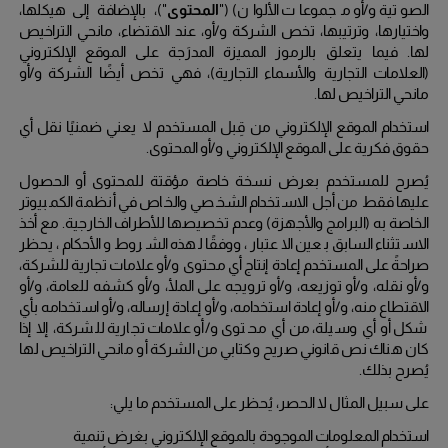
الصوتية و/أو مجموعات الألوان) ("
المحتوى
")، بالإضافة إلى هيكلها،
واختيارها، وترتيبها، تخص الشركة و/أو، عند الاقتضاء، مانحي التراخيص
لها.
فيما يتعلق بالرموز المميزة المدرَجة على الموقع الإلكتروني
(العلامات التجارية والأسماء التجارية)، فهي تخص أيضًا الشركة
و/أو
مانحي التراخيص لها.
استخدام الموقع الإلكتروني من قِبل المستخدم لا يعني ضمنيًا نقل أي
حقوق فكرية على الموقع الإلكتروني و/أو المحتوى.
يُصرح للمستخدم بعرض نسخة خاصة مؤقتة للمحتوى أو الحصول
عليها فقط من أجل الاستخدام الشخصي والخاص في أنظمة الكمبيوتر
الخاصة به (البرامج والأجهزة) وعدم تخصيصها للأطراف الخارجية.
مع أخذ
الاستثناء السابق بعين الاعتبار، ووفقًا لهذه الشروط والأحكام، يحظر
صراحةً على المستخدم إعادة إنتاج أي محتوى و/أو علامات تجارية للشركة،
و/أو نقله، و/أو توزيعه، و/أو ترويجه على الملأ، و/أو كشفه للعامة، و/أو
الاقتطاع منه، و/أو إعادة استخدامه، و/أو إعادة إرساله، و/أو استخدامه بأي
شكل أو أي وسيلة، من أي محتوى و/أو علامات تجارية للشركة
،
إلا إذا
كان هناك نص قانوني صريح وكتابي من الشركة أو مانحي التراخيص لها
يُصرح بذلك.
على سبيل المثال لا الحصر، يُحظر على المستخدم ما يلي:
استخدام المعلومات الموجودة بالموقع الإلكتروني بغرض تنمية