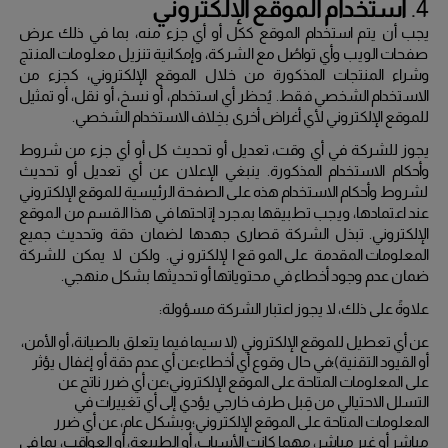
4.
استخدام الموقع الإلكتروني
يجب أن يتم استخدام الموقع ككل أو أي جزء منه، بما في ذلك عرض
صفحات الويب وأي تواصُل مع الشركة، وإمكانية تنزيل معلومات المنتج
وشراء المنتجات المذكورة من خلال الموقع الإلكتروني، كجزء من
الاستخدام الشخصي فقط.
يُحظر أي استخدام، أو نسخ، أو نقل، أو تمثيل
للموقع الإلكتروني لأي أغراض أخرى بخِلاف الاستخدام الشخصي.
يجوز للشركة في أي وقت، تعديل أو تحديث كل أو أي جزء من شروط
وأحكام الاستخدام المذكورة.
ينبغي الإعلان عن أي تعديل أو تحديث
لشروط وأحكام الاستخدام هذه على الصفحة الرئيسية للموقع الإلكتروني
عند اعتمادها، ويجب تطبيقها بمجرد إتاحتها في هذا القسم من الموقع
الإلكتروني.
تبذل الشركة قصارى جهدها لضمان دقة وتحديث جميع
المعلومات المقدمة على الموقع الإلكتروني.
ولكن لا يمكن للشركة
ضمان عدم وجود أخطاء في محتوياتها أو تحديثها بشكل منهجي.
علاوةً على ذلك، لا يجوز اعتبار الشركة مسؤولة:
عن أي تعطيل للموقع الإلكتروني (لا سيما فيما يتعلق بالصيانة، أو الأمن،
أو القيود التقنية)؛
في حال وقوع أي أخطاء؛
عن أي عدم دقة أو إغفال يؤثر
على المعلومات المتاحة على الموقع الإلكتروني؛
عن أي ضرر ناتج عن
التسلل الاحتيالي من قِبل طرف خارجي يؤدي إلى أي تغييرات في
المعلومات المتاحة على الموقع الإلكتروني؛
وبشكل عام، عن أي ضرر
مباشر أو غير مباشر، مهما كانت الأسباب، أو الطبيعة، أو العواقب، بما في