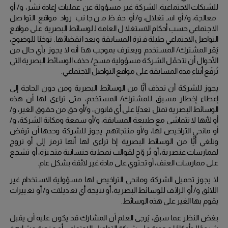
للشبكات الاجتماعية.
الشركة غير مسؤولة عن عمليات إعادة نشر، و/ أو
معالجة، و/ أو استغلال، و/ أو حفظ من جانب رواد مواقع التواصل
الاجتماعي حسب أحكام الاستغلال العامة للوسائط البصرية على مواقع
التواصل الاجتماعي طيلة فترة المسابقة وبعد انقضائها.
توخيًا للوضوح،
يُقر المشترك/ المستخدم ويعترف بموجب هذا أنه لا يجوز بأي حال من
الأحوال أن تتحمّل الشركة مسؤولية مسح/ حذف الوسائط البصرية التي
تُرفَع أثناء مدة المسابقة على مواقع التواصل الاجتماعي.
يجوز للشركة أن تحذف أيًّا من الوسائط البصرية ومن دون الحاجة إلى
إعطاء إخطار مسبق للمشترك/ المستخدم، متى تراءى لها أن هذه
الوسائط البصرية تمثل تعديًا على أي قانون، و/أو حق من حقوق الغير، و/
أو لأنها لا تتماشى مع طبيعة المسابقة، و/أو سمعة ومكانة الشركة، و/
أو مانحي التراخيص لها، و/أو منتجاتهم.
يجوز للشركة وحدها أن ترفض
وتلغي أيًّا من الوسائط البصرية إذا تراءى لها أنها ترمز إلى أو تروج
لممارسات عنصرية، أو تُروّج لقوالب نمطية جنسانية متحيزة، أو تشجع
على ممارسات العنف، أو تحتوي على مادة غير لائقة بشكل عام.
لا يجوز تحميل الشركة ومانحي التراخيص لها مسؤولية الاستخدام غير
اللائق و/ أو الزائف للوسائط البصرية، أو نتيجة أي تعديلات و/ أو تغييرات
يقوم بها الغير على هذه الوسائط.
بغض النظر عما سبق، يُرجى العلم أن المشارك قد يكون عليه أن يقبل