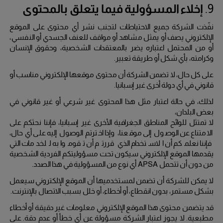
9.
إخلاء المسؤولية فيما يتعلق بالمحتوى
نفّذت الشركة جميع الاحتياطات لتجنب نشر أي محتوى على الموقع
الإلكتروني يصف أو يمثل مشاهد أو مواقف للعنف الجسدي أو النفسي،
أو من المحتمل اعتباره يضر بالمعتقدات الشخصية، وحقوق الإنسان
وكرامته، بأي شكل أو طريقة تعبير.
على كل حال، لا تضمن الشركة أن محتوى موقعها الإلكتروني مناسب أو
قانوني في أي دولة أخرى غير إسبانيا.
لذلك، في حالة اعتبار مثل هذا المحتوى غير شرعي أو غير قانوني في
بعض البلدان،
لا تمتثل للوائح المناطق الجغرافية الأخرى غير إسبانيا، فإننا نحثكم على
الامتناع عن الوصول إلى موقعنا، وإذا اخترتم الوصول إليه على أي حال،
فإننا نعلمكم أن الاستخدام الذي قررتم أن تقوموا به للخدمات التي
يقدمها الموقع الإلكتروني سيكون تحت مسؤوليتكم الفردية الشخصية
من دون أن تتحمل
APSA
أي نوع من المسؤولية في هذا الصدد.
لا يمكن للشركة أن تضمن لمستخدميها أن الموقع الإلكتروني سيعمل
بشكل مستمر، بدون انقطاع، أو أخطاء، أو خلل بسبب الاتصال بالإنترنت.
قد يتضمن محتوى هذا الموقع الإلكتروني معلومات غير دقيقة أو أخطاء
مطبعية.
لا يجوز اعتبار الشركة مسؤولة عن أي خطأ أو عدم دقة.
على