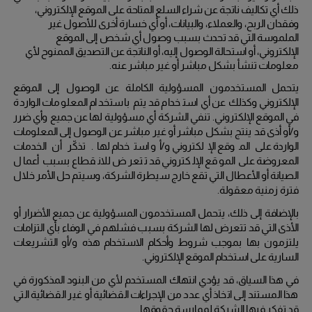
ذلك أي تكاليف ناتجة عن شراء السلع المتاحة على الموقع الإلكتروني،
وفقدان الربح، والعملاء، والبيانات، أو أي خسارة أخرى للأصول غير
الملموسة التي قد تحدث بسبب وصول أي شخص إلى الموقع
الإلكتروني، أو استحالة الوصول إليه، أو الناتجة عن التصديق الممنوح لأي
معلومات تنشأ بشكل مباشر أو غير مباشر عنه.
يتحمل المستخدمون المسؤولية الكاملة عن الوصول إلى الموقع
الإلكتروني وكذلك عن أي استخدام قد يتم باستخدام المعلومات الواردة
في الموقع الإلكتروني.
تنفي الشركة أي مسؤولية لها عن جميع وأي ضرر
و/أو أذى قد ينتج بشكل مباشر أو غير مباشر عن الوصول إلى المعلومات
الواردة على الموقع الإلكتروني و/أو استخدام لها.
تذكّر أن الخدمات
المعروضة على الموقع الإلكتروني قد تتعرض للانقطاع بسبب أعمال
الصيانة أو الأعطال التي تقع خارج سيطرة الشركة، وسيتم حل الأمر خلال
فترة زمنية معقولة.
بالإضافة إلى ذلك، يتحمل المستخدمون المسؤولية عن جميع الأضرار أو
الأذى التي قد تتعرض لها الشركة بسبب فشلهم في الوفاء بأي التزامات
يلتزمون بها بموجب شروط وأحكام الاستخدام هذه و/أو التشريعات
السارية على استخدام الموقع الإلكتروني.
في هذا السياق، قد يؤدي انتهاك المستخدم لأي من البنود المذكورة في
هذا المستند إلى اتخاذ أي عدد من الإجراءات القضائية أو غير القضائية التي
قد تفكر فيها الشركة لممارسة حقوقها.