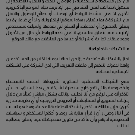
من أجل مساعدة مستخدميه/ زوّاره في البحث والتنقل، بالإضافة إلى
تسهيل اتصالات النص التشعبي عبر الإنترنت تجاه المواقع الإلكترونية
الأخرى.
لا يعني تنشيط الروابط أي توصيات أو نصائح للوصول والتنقل
من الشركة فيما يتعلق بهذه المواقع الإلكترونية، ولا أي ضمان فيما
يتعلق بالمحتوى، أو الخدمات، أو السلع التي تقدمها والمباعة لمستخدمي
الإنترنت. فيما يتعلق بما سبق، لا تعني هذه الروابط بأي حال من الأحوال
وجود علاقات تجارية أو شرائية أو غيرها من العلاقات مع مالك الموقع.
c.
الشبكات الاجتماعية
تمثل الشبكات الاجتماعية جزءًا من الحياة اليومية للكثير من المستخدمين
ولهذا ندعوك لتنضم إلى ملفات التعريف التي لدى الشركة على الشبكات
الاجتماعية المختلفة.
تضع الشبكات الاجتماعية المذكورة شروطها الخاصة للاستخدام
والخصوصية والتي تقع خارج سيطرة الشركة.
في هذا السياق، يجب أن
تتذكر أنه على الرغم من أننا نطلب بياناتك بشكل مباشر (مثلاً من خلال
إجراءات التسويق أو المسابقات أو العروض الترويجية أو أي طريقة سارية
أخرى)، فإن بياناتك ستخص الشبكة الاجتماعية المعنية، وهذا هو السبب
في أننا نوصي بأن تقرأ بعناية شروط وأحكام الاستخدام وسياسات
الخصوصية لديهم وأن تتأكد من تكوين تفضيلاتك فيما يتعلق بمعالجة
البيانات.