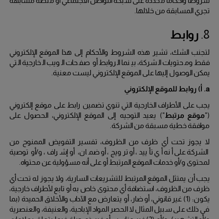
شروطًا وأحكامًا محددة على شبكة التواصل الاجتماعي أو منصة مشابهة
تجري المسابقة من خلالها.
8.
روابط
لتجنب الشك، تشير هذه الشروط والأحكام إلى هذا الموقع الإلكتروني
فقط ومحتويات الشركة، بينما الروابط أو صفحات الويب الخارجية التي
يمكن الوصول إليها على الموقع الإلكتروني ليست معنية.
a.
أ) روابط للموقع الإلكتروني
يجب على الأطراف الخارجية التي تنوي تضمين رابط على موقع إلكتروني
("
موقع مرتبط
") يعيد التوجيه إلى الموقع الإلكتروني، الحصول على
موافقة خطية مسبقة من الشركة.
لا يجوز تحت أي ظرف من الظروف، تفسير التفويض الممنوح من
الشركة على أنه أي تأييد، أو ترويج، أو ضمان، أو إشراف، و/أو توصية
لمحتوى و/أو خدمات الموقع المرتبط أو على أنه مسؤولية عن محتواه.
يجب أن يمتثل الموقع المرتبط للتشريعات السارية، ولا يجوز له تحت أي
ظرف من الظروف، استضافة أي محتوى خاص به أو تابع لأطراف خارجية،
يكون: (
1
) غير قانوني، أو ضار، أو يتعارض مع الآداب والأخلاق الحميدة (بما
في ذلك على سبيل المثال لا الحصر المواد الإباحية، والعنيفة، والعنصرية