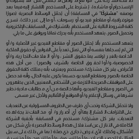
صفحة الشركة على مواقع التواصل الاجتماعي مثل الفيسبوك أو
الإنستجرام أو ما شابه)، يُشترط على المستخدم (المُشار إليه فيما بعد
بوصفه "
مشتركًا
" في المسابقة) أن يُحمّل الوسائط البصرية (صورًا
فوتوغرافية، أو مقاطع فيديو، أو رسومات، أو ما إلى غير ذلك)، تسري
كافة الشروط التالية على الاستخدام.
بالاشتراك في المسابقات الإلكترونية
وتحميل الصور، يتعهد المستخدم بأنه يدرك تمامًا ويوافق على ما يلي.
يتعهد المستخدم بألا يُحمّل الصور أو مقاطع الفيديو غير الأصلية و/ أو
التي لم يُسجلها بنفسه أو التي تمثل تعدياً على القوانين أو حقوق الملكية
الخاصة بالغير (ولاسيما، حقوق النشر، و/ أو العلامات التجارية، و/ أو
الخصوصية، و/ أو الحقوق الخاصة بالشرف والصور).
من أجل هذه
الأغراض، يقر كل مشترك/ مستخدم ويعترف بأنه يمتلك كافة الحقوق
الخاصة بالصور ومقاطع الفيديو، حسبما يكون عليه الحال، وأنه قد حصل
على الموافقات الصريحة اللازمة من الأشخاص المعنيين الذين يظهرون
في الصور ومقاطع الفيديو، وأنها خالصة من أي مطالبات مادية نظير
نشرها في وسائل الإعلام و/ أو المواقع أو الأقاليم ولأجل غير مسمى.
ولا تتحمّل الشركة وتحت أي ظرف من الظروف المسؤولية عن التعديات
على الالتزامات المُشار إليها أو أي أضرار و/ أو مخالفات نتيجة لهذه
التعديات.
يقر كل مشترك/ مستخدم في المسابقة بأحقية الشركة
الكاملة في التنازل عن استغلال هذه الوسائط البصرية بأي شكل من
الأشكال، وكذلك لأي غرض تجاري ذي صلة (بما في ذلك على سبيل
المثال لا الحصر، الإعلان و/ أو التسويق، و/ أو الترويج، و/ أو تنسيق