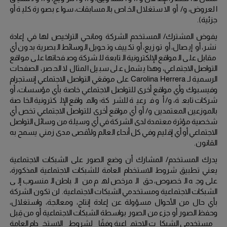
العروض، و/ أو الاستغلال الخاص بالمسابقات، سواء بصورة كلية أو
جزئية).
يفوض المشترك/ المستخدم الشركة ومانحي التراخيص لها في إعادة
نشر، أو إيصال، أو توزيع، أو تكييف وتحويل الوسائط البصرية بدون أي
مقابل على المواقع الإلكترونية التابعة للشركة وصفحاتها على مواقع
التواصل الاجتماعي، وهذا يشمل على سبيل المثال لا الحصر، الصفحات
الرسمية لـ
Carolina Herrera
على موقعَي التواصل الاجتماعي إنستجرام
وفيسبوك وأي مواقع أخرى للتواصل الاجتماعي خاصة بأي مؤسسات، أو
شركات تابعة، و/ أو فرعية للشركة؛ والمواقع الإلكترونية الخاصة
بالموزعين المعتمدين و/ أو أي مواقع أخرى للتواصل الاجتماعي تخص أي
شخصية مؤثرة معتمدة لدى الشركة في أي وسيلة من وسائل التواصل
الاجتماعي أو أي إقليم وفي كل أنحاء العالم ولأقصى مدى زمني يسمح به
القانون.
يدرك المستخدم/ المشارك أن وضع الصور على الشبكات الاجتماعية
يعني تطبيق شروط الاستخدام العامة للشبكات الاجتماعية المذكورة،
على وجه الخصوص، حق المرخص لهم من الباطن المنسوب إلى
الشبكات الاجتماعية ومستخدمي الشبكات الاجتماعية.
لن تكون الشركة
بأي حال من الأحوال مسؤولة عن إعادة إنتاج، ومعالجة، واستغلال،
وحفظ الصور أو جزء من الصور بواسطة الشبكات الاجتماعية أو من قِبل
مستخدمي الشبكات الاجتماعية وفقًا لشروط الاستخدام العامة