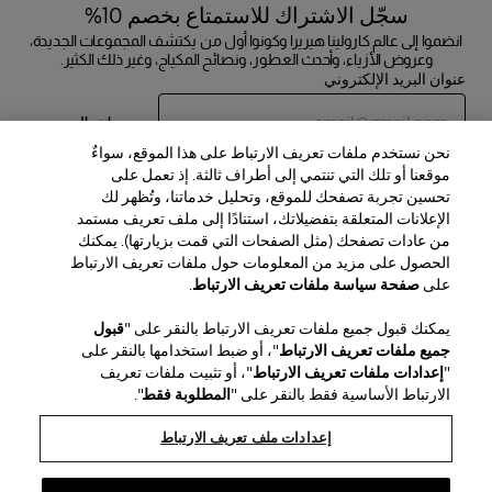
سجّل الاشتراك للاستمتاع بخصم 10%
انضموا إلى عالم كارولينا هيريرا وكونوا أول من يكتشف المجموعات الجديدة،
وعروض الأزياء، وأحدث العطور، ونصائح المكياج، وغير ذلك الكثير.
عنوان البريد الإلكتروني
إرسال
نحن نستخدم ملفات تعريف الارتباط على هذا الموقع، سواءٌ
موقعنا أو تلك التي تنتمي إلى أطراف ثالثة. إذ تعمل على
تحسين تجربة تصفحك للموقع، وتحليل خدماتنا، وتُظهر لك
الإعلانات المتعلقة بتفضيلاتك، استنادًا إلى ملف تعريف مستمد
من عادات تصفحك (مثل الصفحات التي قمت بزيارتها). يمكنك
الحصول على مزيد من المعلومات حول ملفات تعريف الارتباط
المنطقة / اللغة
على
صفحة سياسة ملفات تعريف الارتباط
.
يمكنك قبول جميع ملفات تعريف الارتباط بالنقر على "
قبول
خدمة العملاء
جميع ملفات تعريف الارتباط
"، أو ضبط استخدامها بالنقر على
العثور على متجر
اتصل بنا
"
إعدادات ملفات تعريف الارتباط
"، أو تثبيت ملفات تعريف
نبذة عن الدار
الارتباط الأساسية فقط بالنقر على "
المطلوبة فقط
".
الشحن والإرجاع للجمال
الشحن والإرجاع للأزياء
House of Herrera
الوظائف
الشؤون القانونية وملفات تعريف الارتباط
تتبّع طلبك
الأسئلة الشائعة
إعدادات ملف تعريف الارتباط
chcarolinaherrera.com
Puig
(يفتح في نافذة جديدة)
(يفتح في نافذة جديدة)
خدمة تغليف الهدايا
مركز التفضيلات
الشروط والأحكام
شروط وأحكام البيع الخاصة بالجمال
(يفتح في نافذة جديدة)