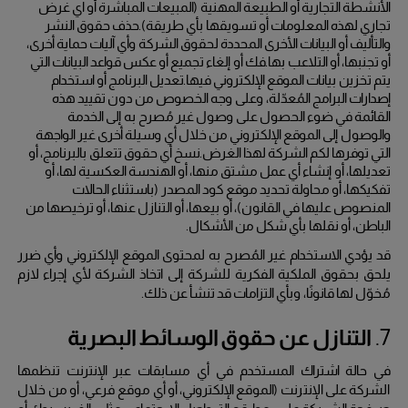
الأنشطة التجارية أو الطبيعة المهنية (المبيعات المباشرة أو اي غرض
تجاري لهذه المعلومات أو تسويقها بأي طريقة).
حذف حقوق النشر
والتأليف أو البيانات الأخرى المحددة لحقوق الشركة وأي آليات حماية أخرى،
أو تجنبها، أو التلاعب بها.
فك أو إلغاء تجميع أو عكس قواعد البيانات التي
يتم تخزين بيانات الموقع الإلكتروني فيها.
تعديل البرنامج أو استخدام
إصدارات البرامج المُعدّلة، وعلى وجه الخصوص من دون تقييد هذه
القائمة في ضوء الحصول على وصول غير مُصرح به إلى الخدمة
والوصول إلى الموقع الإلكتروني من خلال أي وسيلة أخرى غير الواجهة
التي توفرها لكم الشركة لهذا الغرض.
نسخ أي حقوق تتعلق بالبرنامج، أو
تعديلها، أو إنشاء أي عمل مشتق منها، أو الهندسة العكسية لها، أو
تفكيكها، أو محاولة تحديد موقع كود المصدر (باستثناء الحالات
المنصوص عليها في القانون)، أو بيعها، أو التنازل عنها، أو ترخيصها من
الباطن، أو نقلها بأي شكل من الأشكال.
قد يؤدي الاستخدام غير المُصرح به لمحتوى الموقع الإلكتروني وأي ضرر
يلحق بحقوق الملكية الفكرية
للشركة إلى اتخاذ الشركة لأي إجراء لازم
مُخوّل لها قانونًا، وبأي التزامات قد تنشأ عن ذلك.
7.
التنازل عن حقوق الوسائط البصرية
في حالة اشتراك المستخدم في أي مسابقات عبر الإنترنت تنظمها
الشركة على الإنترنت (الموقع الإلكتروني، أو أي موقع فرعي، أو من خلال