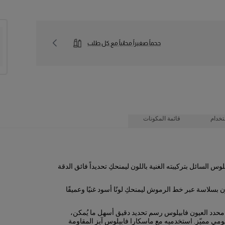
حجماً صغيراً مجانياً مع كل طلب
تخدام
قائمة المكونات
الخفيف للحصول على خطوط دقيقة ومحددة أو
السائل بتركيبته الغنية باللون ليمنحكِ تحديداً فائق الدقة
ن بسلاسة عبر خط الرموش ليمنحكِ لونًا أسود غنيًا وعميقًا
حدد العيون فابيلوس رسم تحديد دقيق أسهل ما يُمكن،
مي مميّز. استخدميه مع ماسكارا فابيلوس آيز المقاومة