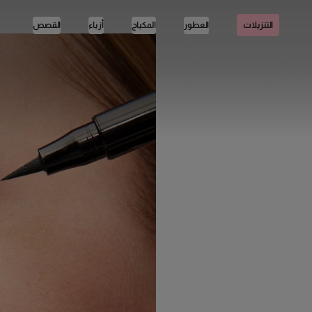
العطور
المكياج
أزياء
القصص
التنزيلات