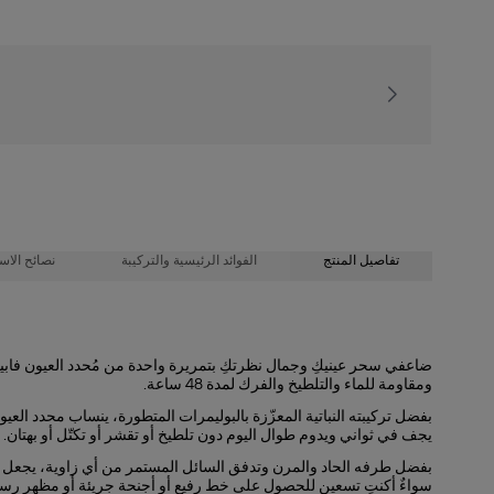
يا فاخر مع كل طلب
تفاصيل المنتج
الفوائد الرئيسية والتركيبة
نصائح الاس
الفوائد الرئيسية
تركيبة مقاومة للماء تحدد خط الرموش فوراً بتمريرة واحدة. استخدمي الضغط 
ضاعفي سحر عينيكِ وجمال نظرتكِ بتمريرة واحدة من مُحدد العيون فابيلوس 
ومقاومة للماء والتلطيخ والفرك لمدة 48 ساعة.
أضيفي المزيد من الضغط للتألق بخطوط محددة للعينين أكثر سمكاً وجرأة.
- يدوم حتى 48 ساعة
1. ابدئي من الزاوية الداخلية للجفن العلوي، ارسمي خطاً سلساً ومتساوياً.
- مقاوم للماء، وللتلطخ، وللاحتكاك
بفضل تركيبته النباتية المعزّزة بالبوليمرات المتطورة، ينساب محدد العيو
- أسود فائق الكثافة
يجف في ثواني ويدوم طوال اليوم دون تلطيخ أو تقشر أو تكتّل أو بهتان.
2. حركي الطرف نحو الخارج، مع تمريره على طول خط الرموش
- رأس دقيق ومرن
بفضل طرفه الحاد والمرن وتدفق السائل المستمر من أي زاوية، يجعل م
- تطبيق سهل وعالي الدقة
3. اتركيه لبضع ثوانٍ ليجف
سواءٌ أكنتِ تسعين للحصول على خط رفيع أو أجنحة جريئة أو مظهر رسو
- تركيبة نباتية