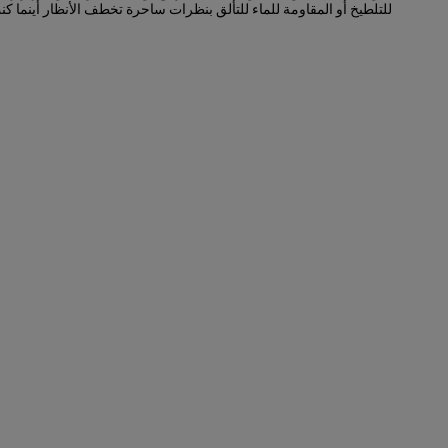
للتلطيخ أو المقاومة للماء للتألق بنظرات ساحرة تخطف الأنظار أينما كنت
4. أضيفي لمسة من ماسكارا فابيلوس آيز لتكتمل معها روعة إطلالتك.
%100 يوافقن على أن التطبيق سهل وبديهي*
%100 يوافقن على أن محدد العيون يوفر دقة عالية عند الاستخدام*
%100 يوافقن على أن تدفق الحبر مستمر من أي زاوية*
%93 يوافقن على أن التغطية كاملة من أول تمريرة*
*تقييم ذاتي أُجري على 30 مستهلكة
+
التركيبة
تركيبة مقاومة للماء تم اختبارها من قبل أطباء العيون. توفر تغطية قابلة للتعديل