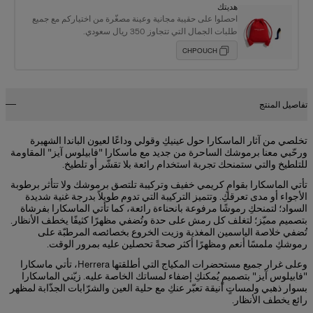
هديتك
احصلوا على حقيبة مجانية وعينة مصغّرة من اختياركم مع جميع
طلبات الجمال التي تتجاوز 350 ريال سعودي.
CHPOUCH
تفاصيل المنتج
تخلصي من آثار الماسكارا حول عينيكِ وقولي وداعًا لعيون الباندا الشهيرة
ورحّبي معنا برموشك الساحرة من جديد مع ماسكارا "فابيلوس آيز" المقاومة
للتلطيخ والتي ستمنحك تجربة استخدام رائعة بلا تقشّر أو تلطيخ.
تأتي الماسكارا بقوامٍ كريمي خفيف وتركيبة تلتصق برموشك ولا تتأثر برطوبة
الأجواء أو مدى تعرقكِ. وتتميز التركيبة التي تدوم طويلاً بدرجة غنية شديدة
السواد؛ لتمنحكِ رموشًا مرفوعة بانحناءة رائعة، كما تأتي الماسكارا بفرشاة
بتصميم مميّز؛ لتغلف كل رمش على حدة وتُضفي مظهرًا كثيفًا يخطف الأنظار.
تُضفي خلاصة الياسمين المغذية وزيت الخروع بخصائصه المرطبّة على
رموشكِ ملمسًا أنعم ومظهرًا أكثر صحةً تحصلين عليه بمرور الوقت.
وعلى غرار جميع مستحضرات المكياج التي أطلقتها Herrera، تأتي ماسكارا
"فابيلوس آيز" بتصميمٍ يُمكنكِ إضفاء لمساتك الخاصة عليه. زيّني الماسكارا
بسوار ذهبي ولمساتٍ أنيقة تعبّر عنكِ مع حلية العين والشرّابات الجذّابة لمظهر
رائع يخطف الأنظار.