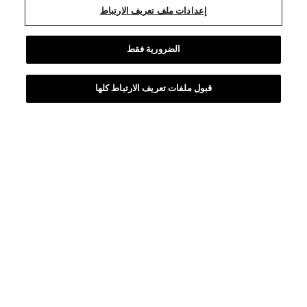
إعدادات ملف تعريف الارتباط
الضرورية فقط
قبول ملفات تعريف الارتباط كلها
Fabulous Eyes Mascara
عندما يتعلق الأمر بالجمال، فالحكم واضح: العيون هي سر الجاذبية. بفضل
تركيبتين مبتكرتين تمنحان نتائج فورية وطويلة الأمد، استمتعي برموش
ساحرة تنبض بالأنوثة وتشعركِ بالروعة بقدر ما تبدو عليه.
استكشاف