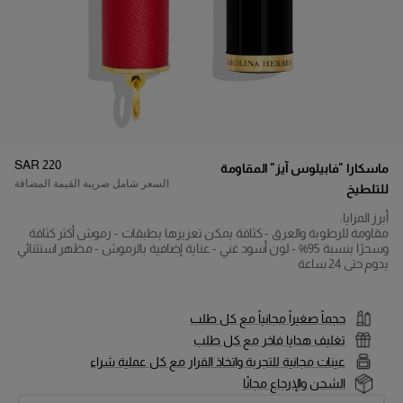
السعر
:
SAR 220
ماسكارا "فابيلوس آيز" المقاومة
السعر شامل ضريبة القيمة المضافة
للتلطيخ
أبرز المزايا:
تفاصيل المنتج
مقاومة للرطوبة والعرق - كثافة يمكن تعزيزها بطبقات - رموش أكثر كثافة
وسحرًا بنسبة 95% - لون أسود غني - عناية إضافية بالرموش - مظهر استثنائي
يدوم حتى 24 ساعة
حجماً صغيراً مجانياً مع كل طلب
تغليف هدايا فاخر مع كل طلب
عينات مجانية للتجربة واتخاذ القرار مع كل عملية شراء
الشحن والإرجاع مجانًا