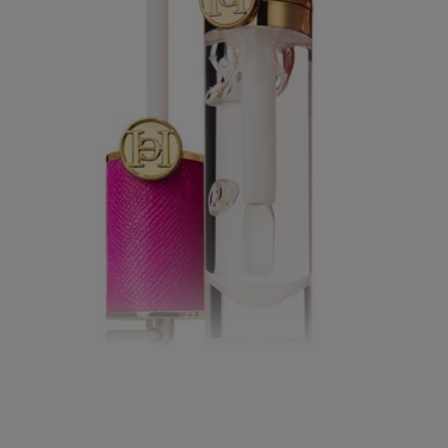
اعثر على
اللون المثال