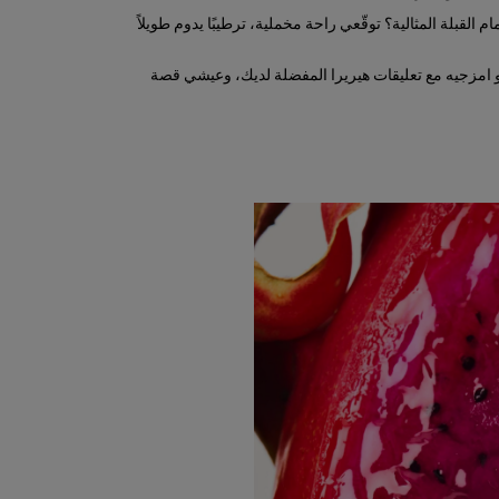
القبلة المثالية؟ توقّعي راحة مخملية، ترطيبًا يدوم طويلاً
He الجديدة، أضيفي شرّابات، أو امزجيه مع تعليقات هيريرا المفضلة لديك، وعيشي قصة