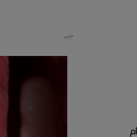
جرّبي
م