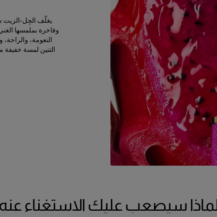
يغلّف الجِل-الزيت ش
وفاخرة بملمسها الغني.
النعومة، والراحة،
التنين لمسة خفيفة من 
ماذا سيصعب عليكِ الاستغناء عنه