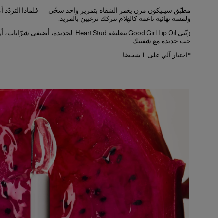
مطبّق سيليكون مرن يغمر الشفاه بتمرير واحد سخّي — فلماذا التردّد أمام 
تركيبة نباتية 100%
ولمسة نهائية ناعمة كالهلام تتركك ترغبين بالمزيد.
قابلة للتخصيص
زيّني Good Girl Lip Oil بتعليقة art Stud
حب جديدة مع شفتيك.
100% يتفقون على أن الإحساس بشفاه مُكيَّفة ومغذّاة ومرنة فوري ويستمر حتى 24 ساعة**
100% يتفقون على أن هذا الزيت يغلّف الشفاه لراحة فورية دون أي لزوجة**
*اختبار آلي على 11 شخصًا.
100% يتفقون على أن التركيبة تمنح الشفاه إحساسًا ممتلئًا ووساديًا طوال اليوم**
100% يتفقون على أن للتركيبة لمسةً لا تُقاوم تُشعركِ بالرغبة في إعادة الاستخدام**
*اختبار آلي على 11 شخصًا
**تقييم مستهلكين على 30 شخصًا لمدة أسبوعين
*
التركيبة
تركيبة مُجرَّبة جلديًا، مُكيِّفة بعمق، تمنح ترطيبًا للشفاه لمدة 24 ساعة ولمعانًا عصيريًا مُدمنًا.