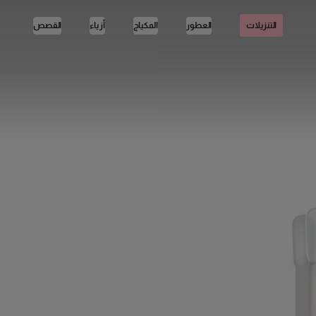
العطور
المكياج
أزياء
القصص
التنزيلات