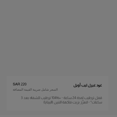
السعر
:
SAR 220
غود غيرل ليب أويل
السعر شامل ضريبة القيمة المضافة
قفل ترطيب لمدة 24 ساعة · ‏+104% ترطيب للشفاه بعد 3
تفاصيل المنتج
ساعات* · مُعزَّز بزيت فاكهة التنين (البيتايا)