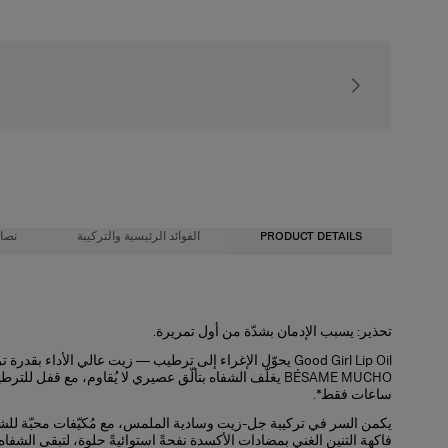
يا فاخر مع كل طلب
PRODUCT DETAILS
الفوائد الرئيسية والتركيبة
نصائ
الفوائد الرئيسية
تحذير: يسبب الإدمان بشدّة من أول تمريرة.
قوام خفيف غير لزج ينزلق بسهولة — مثالي للاستخدام اليومي.
يُطبّق باستخدام المطبّق السيليكون المرن.
قفل ترطيب لمدة 24 ساعة
Good Girl Lip Oil يحوّل الإغراء إلى ترطيب — زيت عالي الأداء
مرّري زيت الشفاه برفق على الشفة السفلية ثم العلوية.
يُستخدم منفردًا لتألّق طبيعي عصيري أو فوق Good Girl Mini Tint balm أو Fabulous Kiss Lipstick.
‎+104% ترطيب للشفاه بعد 3 ساعات*
ساعات فقط*.
مشبّع بزيت فاكهة التنين
يكمن السر في تركيبة جل-زيت وسادية الملمس، مع مُكيّفات محبّة للشفاه؛
فاكهة التنين الغني بمضادات الأكسدة نفحةً استوائيةً حلوة، لتبقى الشفاه 
درجة بلورية شفافة لجميع الألوان