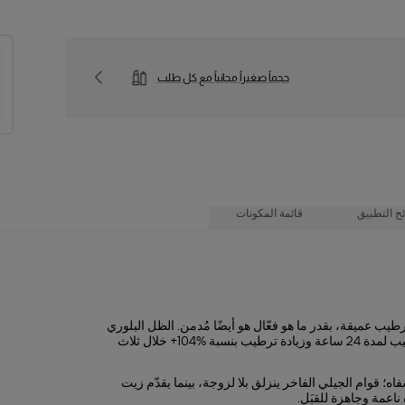
حجماً صغيراً مجانياً مع كل طلب
ح التطبيق
قائمة المكونات
 بقدرة ترطيب عميقة، بقدر ما هو فعّال هو أيضًا مُدمن. الظل البلوري
BÉSAME MUCHO يغلّف الشفاه بتألّق عصيري لا يُقاوم، مع قفل للترطيب لمدة 24 ساعة وزيادة ترطيب بنسبة ‎+104% خلال ثلاث
 قوام الجيلي الفاخر ينزلق بلا لزوجة، بينما يقدّم زيت
ناعمة وجاهزة للقبَل.