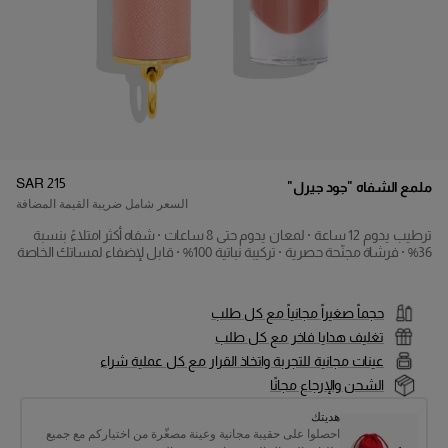
السعر
:
SAR 215
ملمع الشفاه "جود جيرل"
السعر شامل ضريبة القيمة المضافة
ترطيب يدوم 12 ساعة · لمعان يدوم حتى 8 ساعات · شفاه أكثر امتلاءً بنسبة
تفاصيل المنتج
36% · فرشاة مجنّحة حصرية · تركيبة نباتية 100% · قابل لإضفاء لمساتك الخاصة
حجماً صغيراً مجانياً مع كل طلب
تغليف هدايا فاخر مع كل طلب
عينات مجانية للتجربة واتخاذ القرار مع كل عملية شراء
الشحن والإرجاع مجانًا
هديتك
احصلوا على حقيبة مجانية وعينة مصغّرة من اختياركم مع جميع