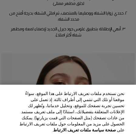
لخلق مظهر ممتلئ.
٢. حددي زوايا الشفاه ووصليها بالمنتصف، ثم املئي الشفاه بدرجة أفتح من
محدد الشفاه.
٣. أنهي الإطلالة بتطبيق غلوس جود جيرل الجديد لإضفاء لمعة ومظهر
شفاه أكثر امتلاءً.
نحن نستخدم ملفات تعريف الارتباط على هذا الموقع، سواءٌ
موقعنا أو تلك التي تنتمي إلى أطراف ثالثة. إذ تعمل على
تحسين تجربة تصفحك للموقع، وتحليل خدماتنا، وتُظهر لك
الإعلانات المتعلقة بتفضيلاتك، استنادًا إلى ملف تعريف مستمد
من عادات تصفحك (مثل الصفحات التي قمت بزيارتها). يمكنك
الحصول على مزيد من المعلومات حول ملفات تعريف الارتباط
على
صفحة سياسة ملفات تعريف الارتباط
.