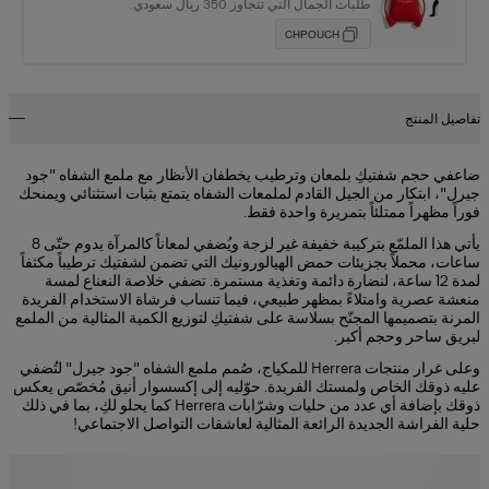
طلبات الجمال التي تتجاوز 350 ريال سعودي.
CHPOUCH
تفاصيل المنتج
ضاعفي حجم شفتيكِ بلمعان وترطيب يخطفان الأنظار مع ملمع الشفاه "جود
جيرل"، ابتكار من الجيل القادم لملمعات الشفاه يتمتع بثبات استثنائي ويمنحك
فوراً مظهراً ممتلئاً بتمريرة واحدة فقط.
يأتي هذا الملمّع بتركيبة خفيفة غير لزجة ويُضفي لمعاناً كالمرآة يدوم حتّى 8
ساعات، محملاً بجزيئات حمض الهيالورونيك التي تضمن لشفتيك ترطيباً مكثفاً
لمدة 12 ساعة، لنضارة دائمة وتغذية مستمرة. تضفي خلاصة النعناع لمسة
منعشة عصرية وامتلاءً بمظهر طبيعي، فيما تنساب فرشاة الاستخدام الفريدة
المرنة بتصميمها المجنّح بسلاسة على شفتيكِ لتوزيع الكمية المثالية من الملمع
لبريق ساحر وحجم أكبر.
وعلى غرار منتجات Herrera للمكياج، صُمم ملمع الشفاه "جود جيرل" لتُضفي
عليه ذوقك الخاص ولمستك الفريدة. حوّليه إلى إكسسوار أنيق مُخصّص يعكس
ذوقك بإضافة أي عدد من حليات وشرّابات Herrera كما يحلو لكِ، بما في ذلك
حلية الفراشة الجديدة الرائعة المثالية لعاشقات التواصل الاجتماعي!