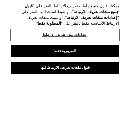
يمكنك قبول جميع ملفات تعريف الارتباط بالنقر على "
قبول
جميع ملفات تعريف الارتباط
"، أو ضبط استخدامها بالنقر على
"
إعدادات ملفات تعريف الارتباط
"، أو تثبيت ملفات تعريف
الارتباط الأساسية فقط بالنقر على "
المطلوبة فقط
".
إعدادات ملف تعريف الارتباط
الضرورية فقط
Good Girl Gloss
قبول ملفات تعريف الارتباط كلها
ضاعفي حجم شفتيكِ بلمعان وترطيب يخطفان الأنظار مع ملمع الشفاه
"جود جيرل"، ابتكار من الجيل القادم لملمعات الشفاه يتمتع بثبات استثنائي
ويمنحك فوراً مظهراً ممتلئاً بتمريرة واحدة فقط.
استكشاف