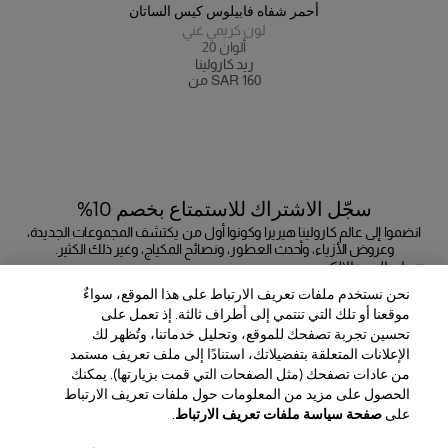
أحمر شفاه فابيلوس كيس الساتان
لون كريمي غني
ألوان
20
ريد كارولينا
من SAR 160
سجّل الاشتراك للاستمتاع بخصم 10%
انضموا إلى عالم كارولينا هيريرا وكونوا أول من يكتشف المجموعات الجديدة،
وعروض الأزياء، وأحدث العطور، ونصائح المكياج، وغير ذلك الكثير.
عنوان البريد الإلكتروني
نحن نستخدم ملفات تعريف الارتباط على هذا الموقع، سواءٌ
إرسال
موقعنا أو تلك التي تنتمي إلى أطراف ثالثة. إذ تعمل على
تحسين تجربة تصفحك للموقع، وتحليل خدماتنا، وتُظهر لك
الإعلانات المتعلقة بتفضيلاتك، استنادًا إلى ملف تعريف مستمد
من عادات تصفحك (مثل الصفحات التي قمت بزيارتها). يمكنك
الحصول على مزيد من المعلومات حول ملفات تعريف الارتباط
المنطقة / اللغة
على
صفحة سياسة ملفات تعريف الارتباط
.