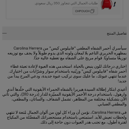
طلبات الجمال التي تتجاوز 350 ريال سعودي.
CHPOUCH
تفاصيل المنتج
سيأسركِ أحمر الشفاه المطفي "فابيلوس كيس" من Carolina Herrera
بمظهره الحريري الناعم بلا لمعان ولونه الذي يدوم طويلاً ولا يجف مع توزيعه
توزيعًا متساويًا. قوام مريح على الشفاه مع تغطية عالية جدًا.
اختاري درجاتك للون ينبض بالحياة. استخدمي هذه العبوة لإعادة تعبئة غطاء
أحمر شفاه "فابيلوس كيس" وزيّنيه باستخدام سوار وشرّابات من اختيارك.
عندما تنتهي عبوتك، ما عليك سوى تركيب عبوة جديدة، ودعي المرح يبدأ من
جديد!
أعيدي ابتكار إطلالة السيدة هيريرا بالشفاه الحمراء الأيقونية التي خلّدها آندي
وارهول، باستخدام درجة الأحمر الأيقونية المميّزة للدار (درجة 310)، والتي تأتي
الآن بتشكيلة مختلفة من المظاهر، تشمل الشفاف، والساتان، والمطفي،
والمطفي الضبابي.
في Carolina Herrera، نؤمن أن وراء كل لونٍ من ألوان الجمال مُتعة لا تنتهي
ولحظات تعيش للأبد. استمتعي باستخدام مستحضراتك المفضّلة من المكياج
لفترة أطول، مع تجنب هدر العبوات دون حاجة إلى ذلك.