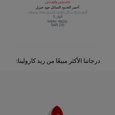
للشفتين والوجنتين
أحمر الخدود السائل جود جيرل
أحمر خدود سائل خفيف تُشرق معه بشرتك
ألوان
8
روزوود بيغونيا
SAR 220
درجاتنا الأكثر مبيعًا من ريد كارولينا: