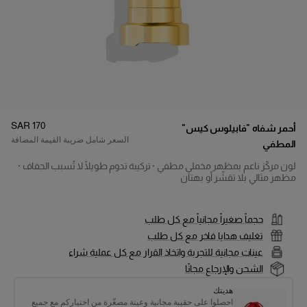
السعر
:
SAR 170
أحمر شفاه "فابيلوس كيس"
السعر شامل ضريبة القيمة المضافة
المطفي
لون مركّز ناعم بمظهر مخملي مطفي · تركيبة تدوم طويلًا لا تُسبب الجفاف ·
تفاصيل المنتج
مظهر مثالي بلا تقشّر أو بهتان
حجماً صغيراً مجانياً مع كل طلب
تغليف هدايا فاخر مع كل طلب
عينات مجانية للتجربة واتخاذ القرار مع كل عملية شراء
الشحن والإرجاع مجانًا
هديتك
احصلوا على حقيبة مجانية وعينة مصغّرة من اختياركم مع جميع