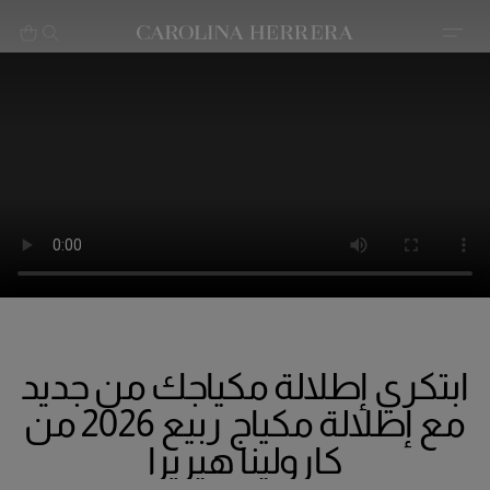
بيان إمكانية الوصول (الرابط)
ابتكري إطلالة مكياجك من جديد
مع إطلالة مكياج ربيع 2026 من
كارولينا هيريرا