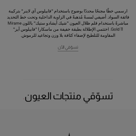
ارسمي خطًا مجنحًا محددًا بوضوح باستخدام
"فابيلوس آي لاينر"
بتركيبة
فائقة السواد. أضيفي لمسةً مُذهبةً في الزاوية الداخلية وتحت خط التحديد
مباشرةً باستخدام قلم ظلال العيون
"شيك أيشادو ستيك" باللون Mírame
Gold 11
. اختتمي الإطلالة بطبقة خفيفة من
ماسكارا "فابيلوس آيز"
المقاومة للتلطيخ
لإضفاء كثافة بلا وزن وتجاعيد للرموش.
تسوّقي الآن
تسوّقي منتجات العيون