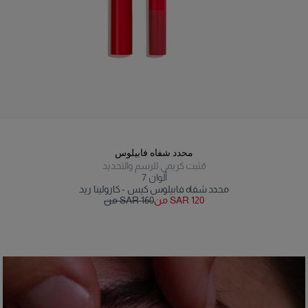
محدد شفاه فابيلوس
مُثبت كريمي للرسم والتحديد
ألوان
7
محدد شفاه فابيلوس كيس - كارولينا ريد
من SAR 120
من SAR 160