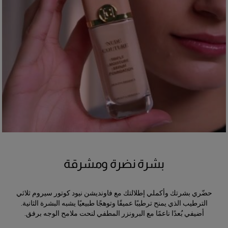
بشرة نضرة ومشرقة
حضّري بشرتك وأكملي إطلالتك مع فاونديشن نيود كوتور سيروم ثلاثي
الترطيب الذي يمنح ترطيبًا عميقًا وتوهجًا طبيعيًا يشبه البشرة الثانية.
أضيفي بُعدًا ناعمًا مع البرونزر المطفي لنحت ملامح الوجه برفق.