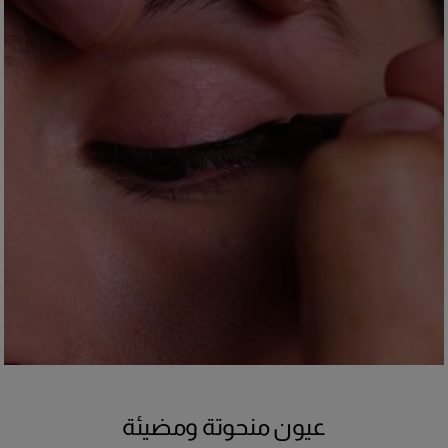
عيون منحوتة ومضيئة