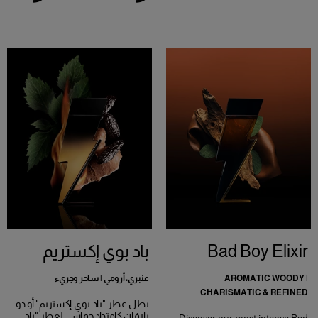
Bad Boy Elixir
باد بوي إكستريم
AROMATIC WOODY |
عنبري، أرومي | ساحر وجريء
CHARISMATIC & REFINED
يطل عطر "باد بوي إكستريم" أو دو
بارفان كامتدادٍ حماسي لعطر "باد