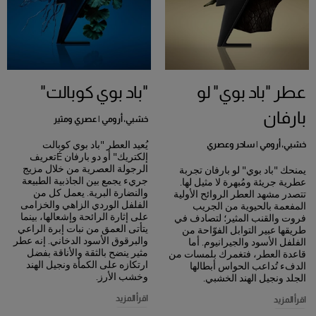
عطر "باد بوي" لو
"باد بوي كوبالت"
بارفان
خشبي، أرومي | عصري ومثير
يُعيد العطر "باد بوي كوبالت
خشبي، أرومي | ساحر وعصري
إلكتريك" أو دو بارفان Éتعريف
الرجولة العصرية من خلال مزيج
يمنحك "باد بوي" لو بارفان تجربة
جريء يجمع بين الجاذبية الطبيعة
عطرية جريئة ومُبهرة لا مثيل لها.
والنضارة البرية. يعمل كل من
تتصدر مشهد العطر الروائح الأولية
الفلفل الوردي الزاهي والخزامى
المفعمة بالحيوية من الجريب
على إثارة الرائحة وإشعالها، بينما
فروت والقنب المثير؛ لتصادف في
يتأتى العمق من نبات إبرة الراعي
طريقها عبير التوابل الفوّاحة من
والبرقوق الأسود الدخاني. إنه عطر
الفلفل الأسود والجيرانيوم. أما
مثير ينضح بالثقة والأناقة بفضل
قاعدة العطر، فتغمرك بلمسات من
ارتكازه على الكمأة ونجيل الهند
الدفء تُداعب الحواس أبطالها
وخشب الأرز.
الجلد ونجيل الهند الخشبي.
اقرأ المزيد
اقرأ المزيد