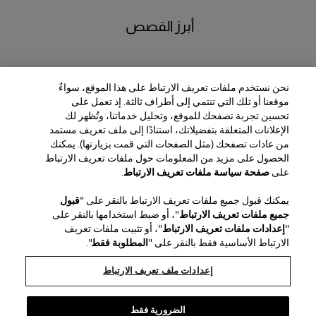
أبرز القصص
جوش أبشو
نحن نستخدم ملفات تعريف الارتباط على هذا الموقع، سواءٌ
موقعنا أو تلك التي تنتمي إلى أطراف ثالثة. إذ تعمل على
تحسين تجربة تصفحك للموقع، وتحليل خدماتنا، وتُظهر لك
الإعلانات المتعلقة بتفضيلاتك، استنادًا إلى ملف تعريف مستمد
من عادات تصفحك (مثل الصفحات التي قمت بزيارتها). يمكنك
الحصول على مزيد من المعلومات حول ملفات تعريف الارتباط
المنطقة / اللغة
على
صفحة سياسة ملفات تعريف الارتباط
.
يمكنك قبول جميع ملفات تعريف الارتباط بالنقر على "
قبول
خدمة العملاء
جميع ملفات تعريف الارتباط
"، أو ضبط استخدامها بالنقر على
العثور على متجر
اتصل بنا
"
إعدادات ملفات تعريف الارتباط
"، أو تثبيت ملفات تعريف
نبذة عن الدار
الارتباط الأساسية فقط بالنقر على "
المطلوبة فقط
".
الشحن والإرجاع للجمال
الشحن والإرجاع للأزياء
House of Herrera
الوظائف
الشؤون القانونية وملفات تعريف الارتباط
تتبّع طلبك
الأسئلة الشائعة
إعدادات ملف تعريف الارتباط
chcarolinaherrera.com
Puig
(يفتح في نافذة جديدة)
(يفتح في نافذة جديدة)
خدمة تغليف الهدايا
مركز التفضيلات
الشروط والأحكام
شروط وأحكام البيع الخاصة بالجمال
(يفتح في نافذة جديدة)
شروط وأحكام البيع للموضة
VTO Data Processing Notice
الضرورية فقط