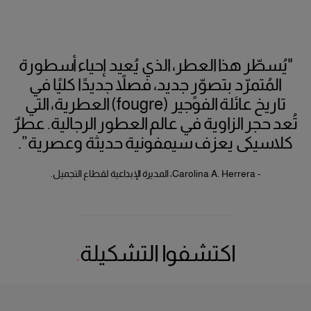
"يُسطّر هذا العطر، الذي يُعيد إحياء أسطورة
المُتمرّد بتصوّرٍ جديد، فصلاً جديدًا كليًا في
تاريخ عائلة الفوجير (fougre) العطرية، التي
تُعد حجر الزاوية في عالم العطور الرجالية. عطرٌ
كلاسيكي يعزف سيمفونية حديثة وعصرية”.
- Carolina A. Herrera، المديرة الإبداعية لقطاع التجميل.
اكتشفوا التشكيلة