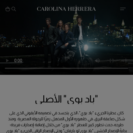
بيان إمكانية الوصول (الرابط)
"باد بوي" الأصلي
كان عطرنا الجريء "باد بوي"، الذي يتجسد في تصميمه الأيقوني الذي على
شكل صاعقة البرق، في ظهوره الأول المذهل رمزًا للرجولة العصرية. ومنذ
طرحه، حدث تطور كبير للعطر "باد بوي" من خلال إضافة إصدارات فريدة؛
بدايةً الإصدار الخشبي "باد بوي لو بارفان" وحتى الإصدار الراقي الجريء "باد بوي