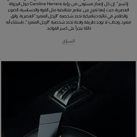
إكسير". إن كل إصدار مستوحى من رؤية Carolina Herrera حول الرجولة
العصرية، حيث إنها تمزج بين عناصر متناقضة مثل القوة والحساسية، الضوء
والظلام، في ثنائية ديناميكية تحدد شخصية "الرجل المتمرد" العصرية. واثق،
متمرد، وجذاب؛ لا توجد طريقة واحدة تحدد شخصية "الرجل المتمرد"، باستثناء أنه
دائمًا يتجرأ على كسر القواعد.
التسوَّق