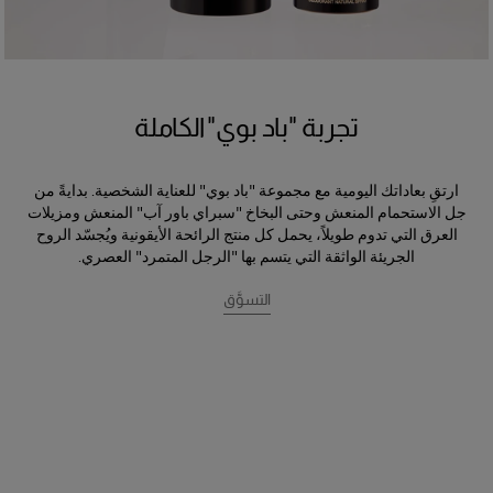
تجربة "باد بوي" الكاملة
ارتقِ بعاداتك اليومية مع مجموعة "باد بوي" للعناية الشخصية. بدايةً من
جل الاستحمام المنعش وحتى البخاخ "سبراي باور آب" المنعش ومزيلات
العرق التي تدوم طويلاً، يحمل كل منتج الرائحة الأيقونية ويُجسّد الروح
الجريئة الواثقة التي يتسم بها "الرجل المتمرد" العصري.
التسوَّق