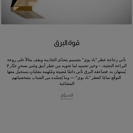
قوة البرق
تأتي زجاجة عطر "باد بوي" بتصميم يتحدّى الجاذبية ويقف مثالاً على روعة
البراعة النحتية، – وخير تجسيد لما تحويه من عطر أنيق وغني بسحرٍ جبّار لا
يُستهان به. فصاعقة البرق تأتي دائمًا مُضيئة ومُلهمة بتقلباتٍ يستحيل معها
التوقّع تمامًا كعطر "باد بوي" — وما يُجسّده من الشباب بشخصياتهم
المشاغبة.
التسوَّق