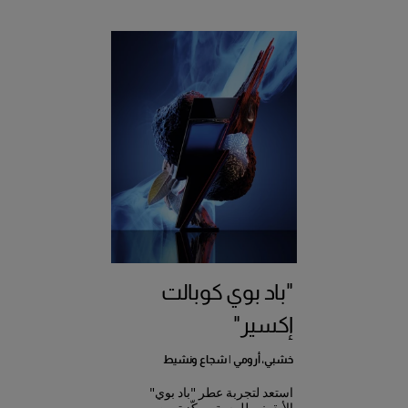
"باد بوي كوبالت
إكسير"
خشبي، أرومي | شجاع ونشيط
استعد لتجربة عطر "باد بوي"