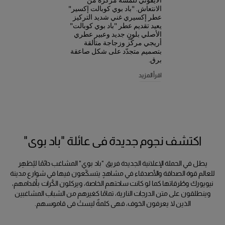
الأيقوني للمسة مركّزة من
الانتعاش. "باد بوي كوبالت إكسير"
عطر إكسيري غني شديد التركيز
يعيد تقديم عطر "باد بوي كوبالت"
الأصلي بلونٍ جديد وعبير عطري
أريجي مركّز وزجاجة متألقة
بتصميم متجدّد على شكل صاعقة
برق.
اقرأ المزيد
اكتشف نجوم جديدة في عائلة "باد بوي"
يطل في الحملة الإعلانية الجديدة فريق "باد بوي" المشاغب دائمًا ليُظهِر
للعالم قوة الصداقة والأصدقاء في مشاهدٍ يتسكّعون فيها في شوارع مدينة
نيويورك وطُرقاتها كما لو كانت ساحتهم الخاصة، ويركلون الكُرات بأقدامهم،
وينطلقون على متن الدرجات النارية، تمامًا كغيرهم من الشباب المشاغبين
الذين لا يعرفون الخوف، فهي كلمةٌ ليستْ في قاموسهم.