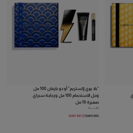
"باد بوي إكستريم" أو دو بارفان 100 مل
اي
وجل الاستحمام 100 مل وزجاجة سبراي
صغيرة 10 مل
<!---->
SAR 491.25
SAR 655