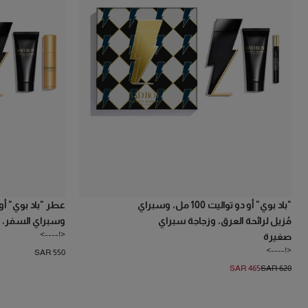
"باد بوي" أو دو تواليت 100 مل، وسبراي
مُزيل لرائحة العرق، وزجاجة سبراي
وسبراي السفر، 
<!---->
صغيرة
<!---->
SAR 550
SAR 465
SAR 620