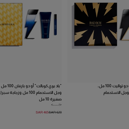
عطر "باد بوي" أو دو تواليت 100 مل،
"باد بوي كوبالت" أو دو بارفان 100 مل
وجل الاستحمام
وجل الاستحمام 100 مل وزجاجة سبر
صغيرة 10 مل
<!---->
SAR 465
SAR 620