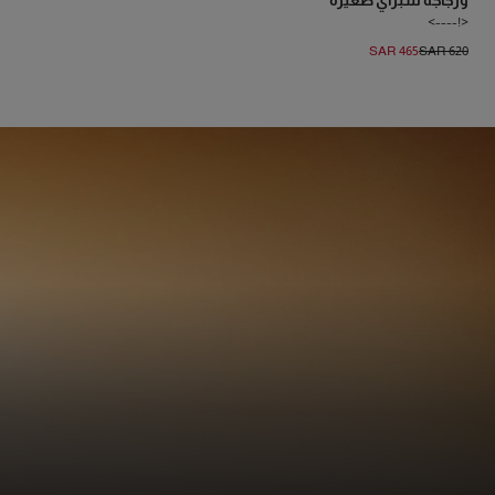
وزجاجة سبراي صغيرة
<!---->
SAR 465
SAR 620