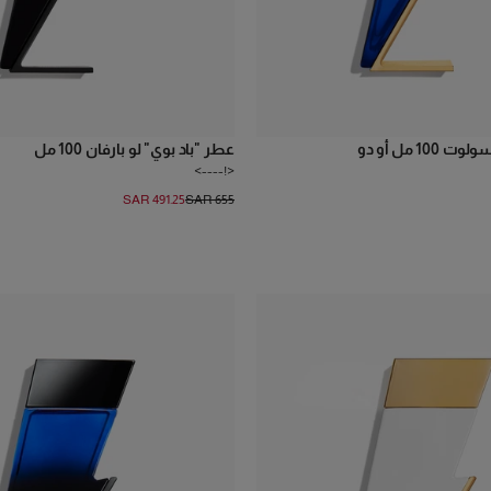
باد بوي كوبالت أبسولوت 100 مل أو دو
عطر "باد بوي" لو بارفان 100 مل
<!---->
SAR 491.25
SAR 655