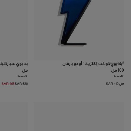
2
مقاسات
"باد بوي كوبالت إلكتريك" أو دو بارفان
100 مل
مل
<!---->
<!---->
من SAR 410
SAR 620
SAR 465