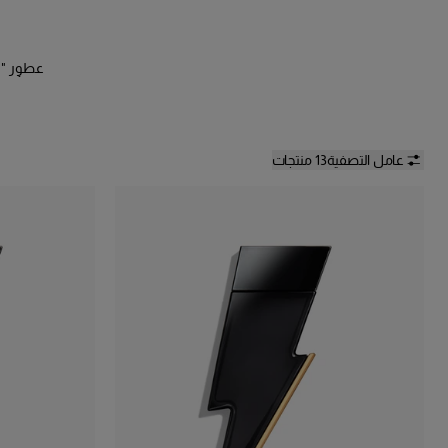
عطور "باد
تأتي 
عامل التصفية
13 منتجات