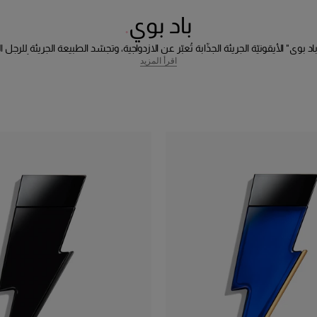
باد بوي
 بوي" الأيقونيّة الجريئة الجذّابة تُعبّر عن الازدواجية، وتجسّد الطبيعة الجريئة للرجل
مجموعة عطور باد بوي في زجاجاتٍ بتصميم مُميّز على شكل صاعقة البرق لتأسر ح
اقرأ المزيد
بمظهرها الخارجي وما تحمله في جعبتها من عطر.