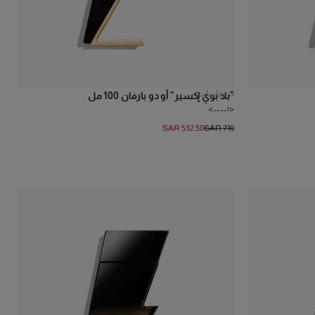
3
مقاسات
"باد بوي إكسير" أو دو بارفان 100 مل
<!---->
SAR 532.50
SAR 710