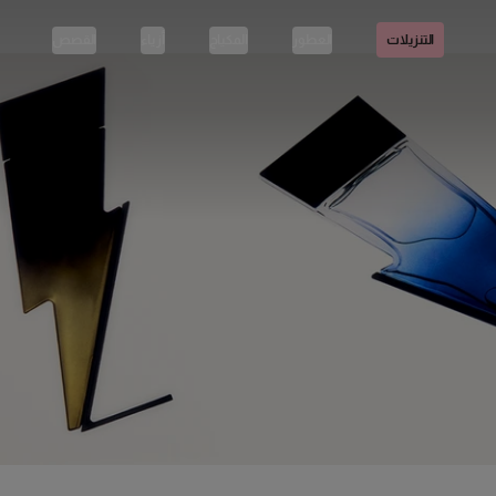
العطور
المكياج
أزياء
القصص
التنزيلات