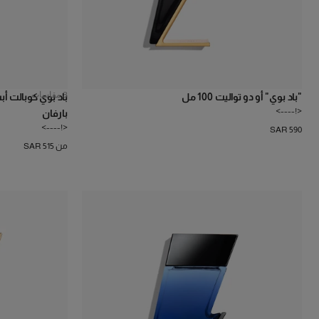
3
مقاسات
"باد بوي" أو دو تواليت 100 مل
<!---->
بارفان
<!---->
SAR 590
من SAR 515