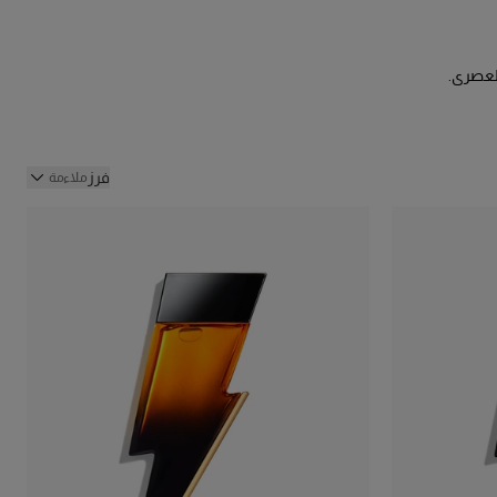
 العصري.
واسك
فرز
ملاءمة