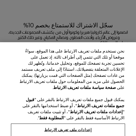
سجّل الاشتراك للاستمتاع بخصم 10%
انضموا إلى عالم كارولينا هيريرا وكونوا أول من يكتشف المجموعات الجديدة،
وعروض الأزياء، وأحدث العطور، ونصائح المكياج، وغير ذلك الكثير.
عنوان البريد الإلكتروني
نحن نستخدم ملفات تعريف الارتباط على هذا الموقع، سواءٌ
إرسال
موقعنا أو تلك التي تنتمي إلى أطراف ثالثة. إذ تعمل على
تحسين تجربة تصفحك للموقع، وتحليل خدماتنا، وتُظهر لك
الإعلانات المتعلقة بتفضيلاتك، استنادًا إلى ملف تعريف مستمد
من عادات تصفحك (مثل الصفحات التي قمت بزيارتها). يمكنك
الحصول على مزيد من المعلومات حول ملفات تعريف الارتباط
المنطقة / اللغة
على
صفحة سياسة ملفات تعريف الارتباط
.
يمكنك قبول جميع ملفات تعريف الارتباط بالنقر على "
قبول
خدمة العملاء
جميع ملفات تعريف الارتباط
"، أو ضبط استخدامها بالنقر على
العثور على متجر
اتصل بنا
"
إعدادات ملفات تعريف الارتباط
"، أو تثبيت ملفات تعريف
نبذة عن الدار
الارتباط الأساسية فقط بالنقر على "
المطلوبة فقط
".
الشحن والإرجاع للجمال
الشحن والإرجاع للأزياء
House of Herrera
الوظائف
الشؤون القانونية وملفات تعريف الارتباط
تتبّع طلبك
الأسئلة الشائعة
إعدادات ملف تعريف الارتباط
chcarolinaherrera.com
Puig
(يفتح في نافذة جديدة)
(يفتح في نافذة جديدة)