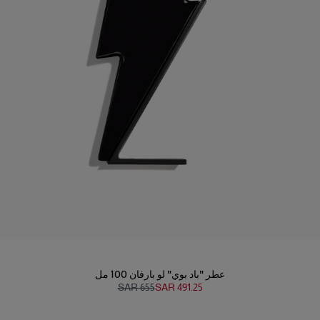
عطر "باد بوي" لو بارفان 100 مل
SAR 655
SAR 491.25