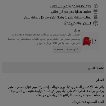
حجماً صغيراً مجانياً مع كل طلب
تغليف هدايا فاخر مع كل طلب
عينات مجانية للتجربة واتخاذ القرار مع كل عملية شراء
الشحن والإرجاع مجانًا
هديتك
احصلي على حقيبة صغيرة، وزجاجة La Bomba Megaspritzer“،
ومجسم صغير من اختيارك مع جميع طلبات مستحضرات التجميل
التي تزيد قيمتها عن 500 ريال سعودي.
CHBEAUTYDUO
تفاصيل المنتج
العطر
يأتي هذا الإكسير العطري "باد بوي كوبالت إكسير" بعبير فوّاح مفعم بالعنبر
يرتقي برائحة عطرنا الأصلي "باد بوي كوبالت" بتوليفة غنية من المريمية
والكمأة السوداء وخشب الراتنج لتأثير يُنعش حواسَك.
الفئة المستهدفة: للرجال