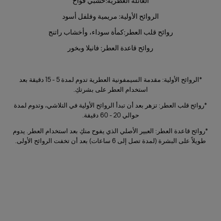
العائلة العطرية:
خشبي فوّاح
العمق والثبات والفخامة. وتكفي بضع قطرات تُوضع مباشرةً على البشرة،
ويفضل على نقاط النبض، لإبراز أثره العطري الغني وكامل قوته.
الروائح الأولية:
مريمية وفلفل أسود
روائح قلب العطر:
كمأة سوداء، وأخشاب راتنج
روائح قاعدة العطر:
فانيلا وبخور
+
*الروائح الأولية: مقدمة السيمفونية العطرية تدوم لمدة 5 - 15 دقيقة بعد
استخدام العطر على بشرتكِ.
*روائح قلب العطر: تزهر بعد أن تبدأ الروائح الأولية في التلاشي، وتدوم لمدة
حوالي 20 - 60 دقيقة.
*روائح قاعدة العطر: العبير الأصلي الذي يفوح منكِ بعد استخدام العطر. يدوم
طويلاً على البشرة (لمدة تصل إلى 6 ساعات) بعد أن تخفت الروائح الأولى.