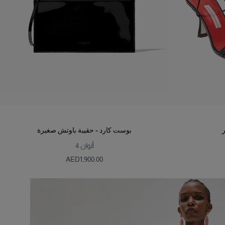
بوست كارد - حقيبة باوتش صغيرة
ألوان
4
AED‌1,900.00