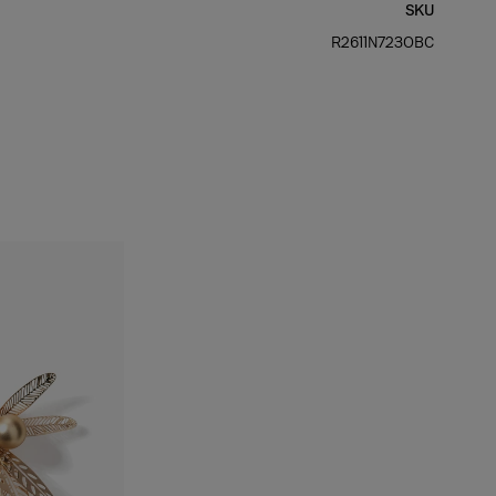
SKU
الفخذان
: 34,5 بوصة
R2611N723OBC