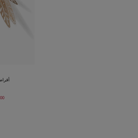
أقراط
.00