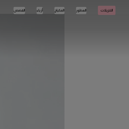
العطور
المكياج
أزياء
القصص
التنزيلات