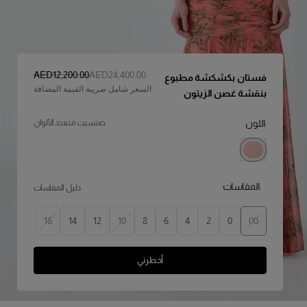
السعر الأصلي
:
سعر التخفيض
:
AED‌12,200.00
AED‌24,400.00
فستان بكشكشة مطبوع
السعر شامل ضريبة القيمة المضافة
بنقشة غصن الزيتون
:اللون
صنسيت متعدد الألوان
:المقاسات
دليل المقاسات
16
14
12
10
8
6
4
2
0
00
أخطرني