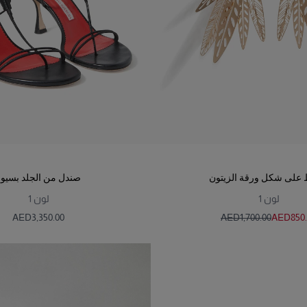
 على شكل ورقة الزيتون
صندل من الجلد بسيور
لون
1
لون
1
AED‌3,350.00
AED‌1,700.00
AED‌850