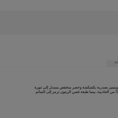
ية
ون ويتميز بصدرية بكشكشة وخصر منخفض ينسدل إلى تنورة
ن الجاذبية، بينما طبعة غصن الزيتون ترمز إلى التمائم