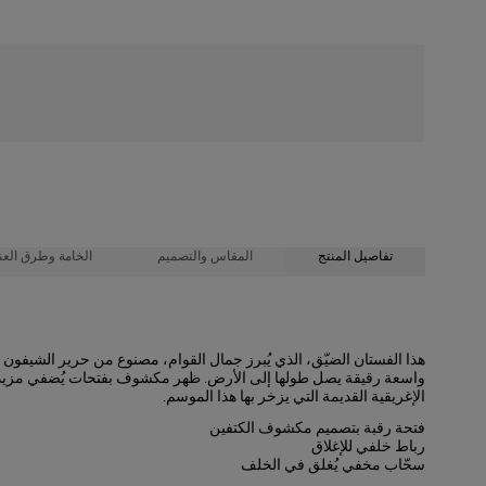
شحن مجاني
تفاصيل المنتج
المقاس والتصميم
الخامة وطرق العنا
100% حرير
تصميم بطول ماكسي مُجسّم عند الخصر
هذا الفستان الضيّق، الذي يُبرز جمال القوام، مصنوع من حرير الشيف
واسعة رقيقة يصل طولها إلى الأرض. ظهر مكشوف بفتحات يُضفي مزيدًا م
تعليمات الغسيل
خامة خفيفة من الشيفون الحريري
الإغريقية القديمة التي يزخر بها هذا الموسم.
طول العارضة 178 سم/ 5 أقدام و10 بوصات، وترتدي المقاس الأمريكي 2
تنظيف جاف فقط
فتحة رقبة بتصميم مكشوف الكتفين
رباط خلفي للإغلاق
صُنع في
الصدرية
: 31 بوصة
سحّاب مخفي يُغلق في الخلف
الخصر
: 24
الولايات المتحدة الأمريكية