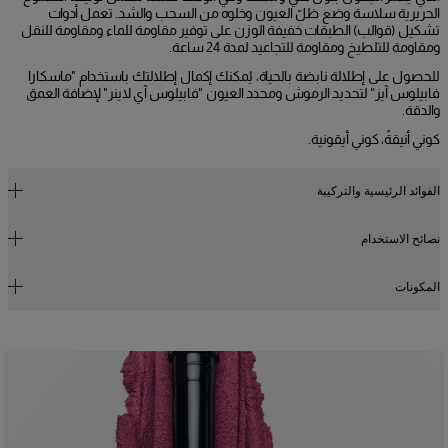
الحريرية سلاسة وضع ظلّ العيون وخلوه من السحب والشد. تعمل أدوات
تشكيل (قوالب) الطبقات خفيفة الوزن على توفير مقاومة للماء ومقاومة للنقل
ومقاومة للتلطيخ ومقاومة للتجاعيد لمدة 24 ساعة.
للحصول على إطلالة نابضة بالحياة، يُمكنك إكمال إطلالتك باستخدام "ماسكارا
فابيلوس آيز" لتحديد الرموش ومحدد العيون "فابيلوس آي لاينر" لإضافة العمق
والدقة.
كوني أنيقةً، كوني أيقونية.
الفوائد الرئيسية والتركيبة
نصائح الاستخدام
الفوائد الرئيسية
- تركيبة كريمية على شكل قلم سهلة التطبيق
المكونات
- تشبع فوري بالألوان
تركيبة كريمية القوام على هيئة قلم تنساب بسلاسة على الجفون، لتمنحها لونًا
- انزلاق فائق النعومة
كثيفًا بمجرد تمريرة واحدة فقط.
- يدوم حتى 24 ساعة
1. ضعي كميةً قليلةً على الجفن وامزجي اللون بأصابعك
- طرف مائل لتطبيق متعدد الاستخدامات
- تركيبة نباتية
2. كرري ذلك حسب الحاجة لتعزيز درجة اللون.
%94 يوافقون على أن التركيبة كريمية وخفيفة عند التطبيق*
%94 يوافقون على أن اللون غني ويمكن تكثيفه*
%94 يوافقون على أن التركيبة مريحة وخفيفة على الجفن*