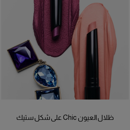
%87 يوافقون على أن اللون يغطي من أول تمريرة*
*اختبار مستخدمين على 31 شخصاً
+
التركيبة
تركيبة مقاومة للماء، مختبرة من قبل أطباء العيون، توفّر تغطية قابلة للبناء.
مناسبة للعيون الحساسة ولمستخدمي العدسات اللاصقة.
ظلال العيون Chic على شكل ستيك