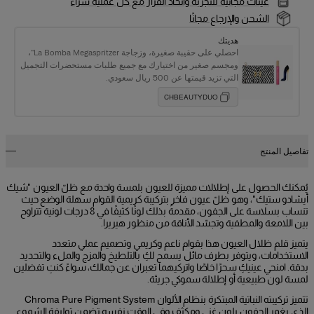
عينات مجانية للتجربة واتخاذ القرار مع كل عملية شراء
الشحن والإرجاع مجانًا
هديتك
احصلي على حقيبة صغيرة، وزجاجة La Bomba Megaspritzer“،
ومجسم صغير من اختيارك مع جميع طلبات مستحضرات التجميل
التي تزيد قيمتها عن 500 ريال سعودي.
CHBEAUTYDUO
تفاصيل المنتج
يُمكنك الحصول على إطلالات مميزة للعيون بلمسة واحدة مع ظلّ العيون "شيك
أيشادو ستيك"، وهو ظلّ عيون فاخر بتركيبة كريمية القوام سهلة الوضع حيث
تنساب بسلاسة على الجفون، مقدمةً بذلك لونًا كثيفًا في 8 درجات لونية تتراوح
بين اللامعة والمطفية وتجسّد الأناقة من منظور هيريرا.
يتميز قلم ظلال العيون هذا بقوام ناعم وكريمي وتصميم عملي متعدد
الاستخدامات، ويتوفر بطرف مائل يسمح لكِ بالتلطيخ والمزج والملء والتحديد
بدقة. امنحي عينيكِ سحرًا خاصًا واتركيهما تعبران عن جمالك، سواءً كنتِ تفضلين
لمسة لون طبيعية أو إطلالة سموكي جريئة.
تتميز تركيبته النباتية المبتكرة بنظام الألوان Chroma Pure Pigment System
الذي يغمر الجفون بلون غني ومكثف وفي الوقت نفسه تضمن توليفة الشموع