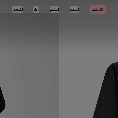
العطور
المكياج
أزياء
القصص
التنزيلات