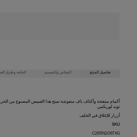
شحن مجاني
تفاصيل المنتج
المقاس والتصميم
الخامة وطرق العنا
100% حرير
قصّة عادية
أكمام منتفخة وأكتاف باف منفوشة تمنح هذا القميص المصنوع من الحرير 
تويد لوريكس.
تعليمات الغسيل
خامة متوسطة الوزن من قماش الجازار الحريري
أزرار للإغلاق في الخلف
طول العارضة 175 سم/ 5 أقدام و9 بوصات، وترتدي المقاس الأمريكي 2
تنظيف جاف فقط
SKU
الصدرية
: 31 بوصة
C2611N206TXG
الخصر:
23.5"