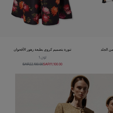
ن الجلد
تنورة بتصميم كروي بطبعة زهور الأقحوان
لون
1
SAR‌22,100.00
SAR‌11,100.00