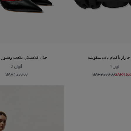
ازار بأكمام باف منفوشة
حذاء كلاسيكي بكعب وسيور م
لون
1
ألوان
2
SAR‌4,250.00
SAR‌9,250.00
SAR‌4,65