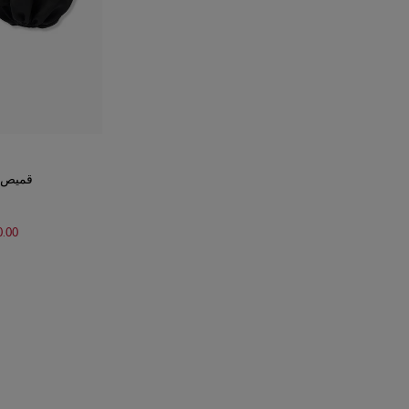
قميص ج
0.00