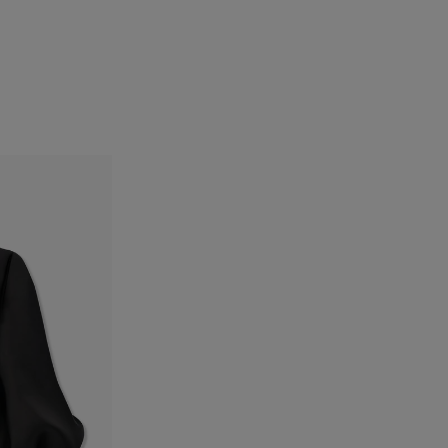
الفخذان
: 35.5"