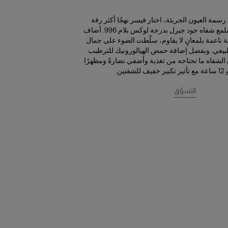
رسمة العيون الجريئة، اختار فيسر نهجًا أكثر رقة
لمع شفاه جود جيرل بدرجة لوكس بلام 996
. أضاف
 ناعمة بلمعانٍ لا يقاوم، سلّطت الضوء على جمال
بيعي. وبفضل إضافة حمض الهيالورونيك للترطيب
الشفاه ما تحتاجه من تغذية وأضفي نضارةً ومظهرًا
فتين.
التسوَّق