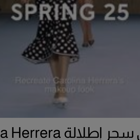
اكتشفي سحر إطلالة ra