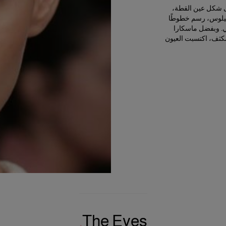
 شكل عين القطة،
يلوس
، رسم خطوطًا
عي. وبفضل
ماسكارا
مكثف، اكتسبت العيون
The Eyes