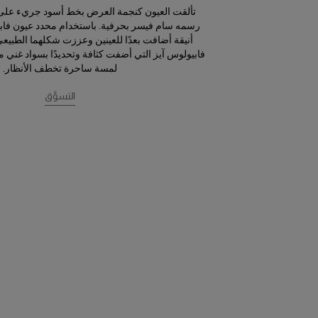
تألقت العيون كنجمة العرض بخط أسود جريء على
رسمه سام فيسر بحرفية. باستخدام
محدد عيون فاب
أنيقة أضافت بعدًا للعينين وعززت شكلهما الطبي
فابيولوس آيز
التي أضفت كثافة وتحديدًا بسواد غني 
لمسة ساحرة تخطف الأنظار.
التسوَّق