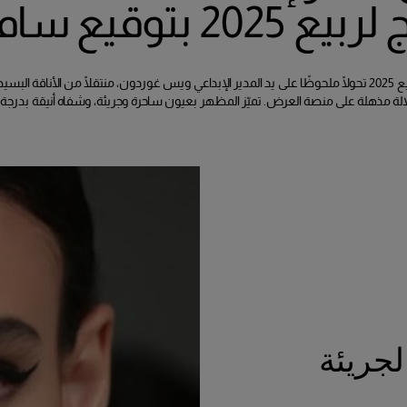
20 بتوقيع سام فيسر
شهدت مجموعة Carolina Herrera لربيع 2025 تحولًا ملحوظًا على يد المدير الإبداعي ويس غوردون، منتقلًا من ا
لة مذهلة على منصة العرض. تميّز المظهر بعيون ساحرة وجريئة، وشفاه أنيقة بدرجة ا
جريئة