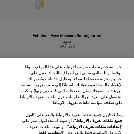
Fabulous Eyes Mascara Smudgeproof
أسود
SAR 220
نحن نستخدم ملفات تعريف الارتباط على هذا الموقع، سواءٌ
موقعنا أو تلك التي تنتمي إلى أطراف ثالثة. إذ تعمل على
تحسين تجربة تصفحك للموقع، وتحليل خدماتنا، وتُظهر لك
الإعلانات المتعلقة بتفضيلاتك، استنادًا إلى ملف تعريف مستمد
من عادات تصفحك (مثل الصفحات التي قمت بزيارتها). يمكنك
الحصول على مزيد من المعلومات حول ملفات تعريف الارتباط
المنطقة / اللغة
على
صفحة سياسة ملفات تعريف الارتباط
.
يمكنك قبول جميع ملفات تعريف الارتباط بالنقر على "
قبول
خدمة العملاء
جميع ملفات تعريف الارتباط
"، أو ضبط استخدامها بالنقر على
العثور على متجر
اتصل بنا
"
إعدادات ملفات تعريف الارتباط
"، أو تثبيت ملفات تعريف
نبذة عن الدار
الارتباط الأساسية فقط بالنقر على "
المطلوبة فقط
".
الشحن والإرجاع للجمال
الشحن والإرجاع للأزياء