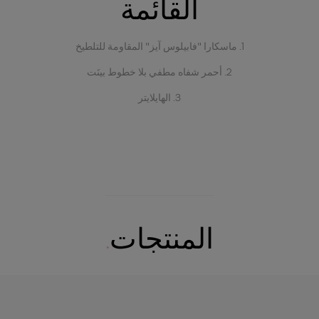
القائمة
1. ماسكارا "فابيلوس آيز" المقاومة للتلطيخ
2. أحمر شفاه مطفي بلا خطوط بينَت
3. الهايلايتر
المنتجات