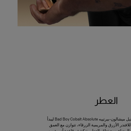
العطر
ابتكرت العطّارة دوميتيل ميشالون-بيرتييه Bad Boy Cobalt Absolute ليبدأ
افندر الأزرق والمريمية الزرقاء، تتوازن مع العمق
 البيضاء. ومع تطوّر العطر، تنكشف قاعدة آسرة من