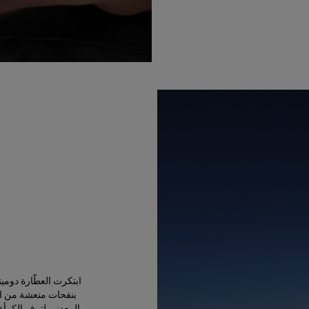
بنفحات منعشة من الل
المعدني لترف الكمأة