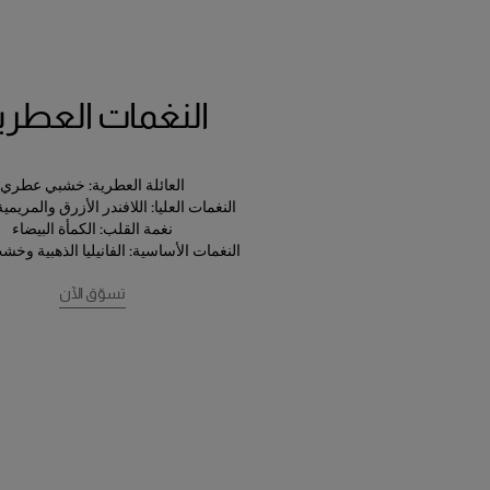
النغمات العطري
العائلة العطرية:
خشبي عطري
النغمات العليا:
اللافندر الأزرق والمريمية
نغمة القلب:
الكمأة البيضاء
النغمات الأساسية:
الفانيليا الذهبية وخش
تسوّق الآن