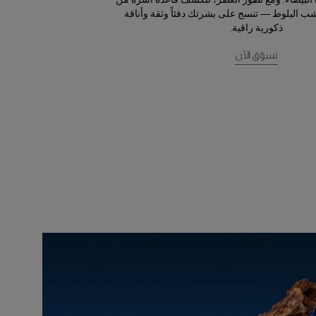
وخشب البلوط — تنسج على بشرتك دفئاً وثقة وأناقة
ذكورية راقية.
تسوّق الآن