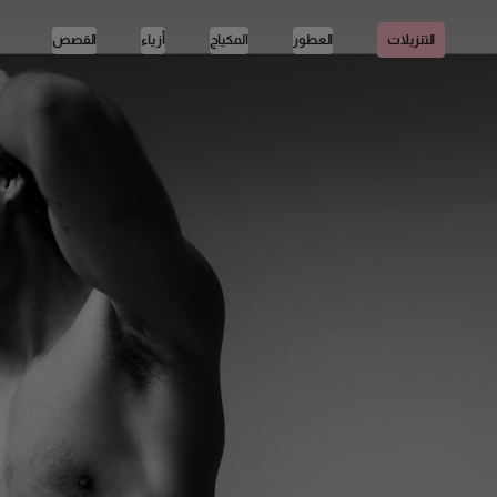
العطور
المكياج
أزياء
القصص
التنزيلات