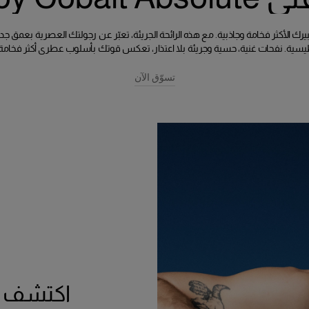
Bad Boy Cobalt  هو تعبيرك الأكثر فخامة وجاذبية. مع هذه الرائحة الجريئة، تعبّر عن رجولتك العصرية
يسية. نفحات غنية، حسية وجريئة بلا اعتذار، تعكس قوتك بأسلوب عطري أكثر فخامة وت
تسوّق الآن
اكتشف عص