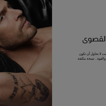
 القصوى
أقصى قوة. أنت لا تحاول أن تكون
 والقوة… نسخة مكثفة