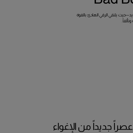
 بعمق جديد—حيث يلتقي الرقي الهادئ بالقوة
ألقاً.
راً جديداً من الإغواء