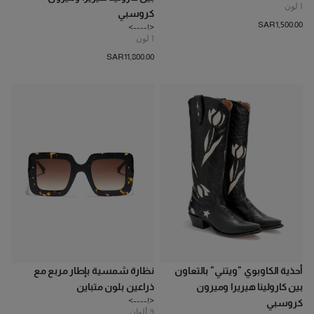
1
لون
كروسبي
SAR‌1,500.00
<!---->
1
لون
SAR‌11,800.00
أحذية الكاوبوي "ويتني" بالتعاون
نظارة شمسية بإطار مربع مع
بين كارولينا هيريرا وميرون
ذراعين بلون متباين
<!---->
كروسبي
3
ألوان