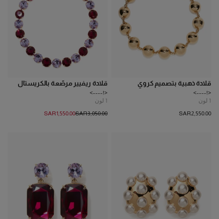
قلادة ذهبية بتصميم كروي
قلادة ريفيير مرصّعة بالكريستال
<!---->
<!---->
1
لون
1
لون
SAR‌1,550.00
SAR‌3,050.00
SAR‌2,550.00