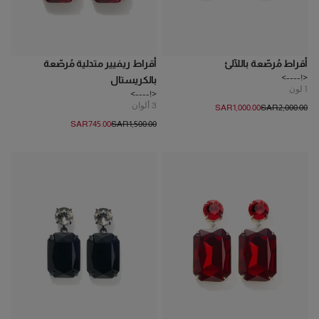
أقراط مُرصّعة باللآلئ
أقراط ريفيير متدلية مُرصّعة
<!---->
بالكريستال
1
لون
<!---->
3
ألوان
SAR‌1,000.00
SAR‌2,000.00
SAR‌745.00
SAR‌1,500.00