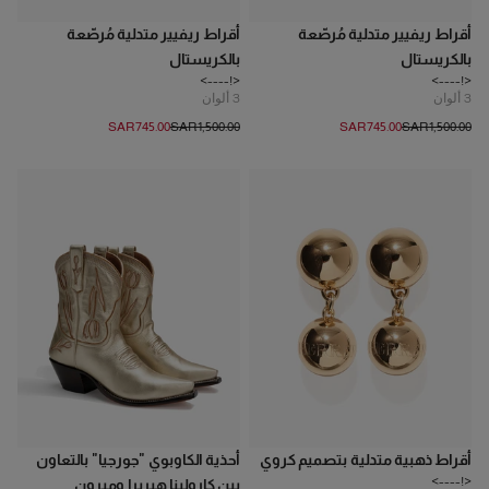
أقراط ريفيير متدلية مُرصّعة
أقراط ريفيير متدلية مُرصّعة
بالكريستال
بالكريستال
<!---->
<!---->
3
ألوان
3
ألوان
SAR‌745.00
SAR‌1,500.00
SAR‌745.00
SAR‌1,500.00
أقراط ذهبية متدلية بتصميم كروي
أحذية الكاوبوي "جورجيا" بالتعاون
<!---->
بين كارولينا هيريرا وميرون