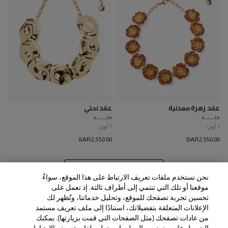
عقد زهرة معدنية
عقد نحتي
<!---->
<!---->
1
لون
1
لون
SAR‌2,550.00
SAR‌2,550.00
عرض 20 المزيد من المنتجات
نحن نستخدم ملفات تعريف الارتباط على هذا الموقع، سواءٌ
موقعنا أو تلك التي تنتمي إلى أطراف ثالثة. إذ تعمل على
تحسين تجربة تصفحك للموقع، وتحليل خدماتنا، وتُظهر لك
الإعلانات المتعلقة بتفضيلاتك، استنادًا إلى ملف تعريف مستمد
من عادات تصفحك (مثل الصفحات التي قمت بزيارتها). يمكنك