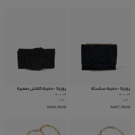
روزيتا - حقيبة سلسلة
روزيتا - حقيبة كلاتش صغيرة
<!---->
<!---->
1
لون
1
لون
SAR‌6,150.00
SAR‌7,700.00