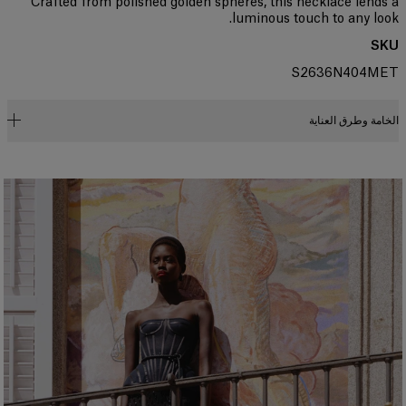
Crafted from polished golden spheres, this necklace lends a
luminous touch to any look.
SKU
S2636N404MET
الخامة وطرق العناية
99% نحاس 1% زركون مكعب
تعليمات الغسيل
تُنظّف الأجزاء المتسخة فقط بقطعة من القماش
صُنع في
الصين