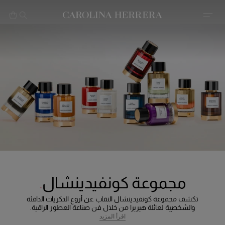
بيان إمكانية الوصول (الرابط)
مجموعة كونفيدينشال
تكشف مجموعة كونفيدينشال النقاب عن أروع الذكريات الدافئة
والشخصية لعائلة هيريرا من خلال فن صناعة العطور الراقية.
وباستخدام أجود المكونات في العالم، تستمد هذه المجموعة الفخمة
اقرأ المزيد
من العطور والزيوت إلهامها من الأماكن الساحرة والشخصيات