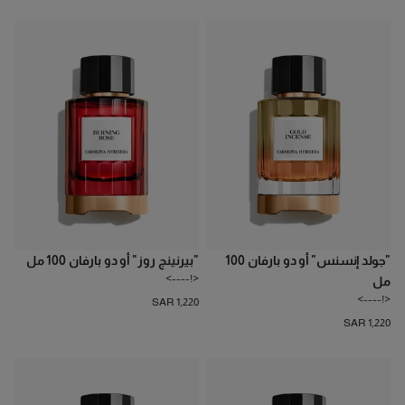
"جولد إنسنس" أو دو بارفان 100
"بيرنينج روز" أو دو بارفان 100 مل
<!---->
مل
<!---->
SAR 1,220
SAR 1,220