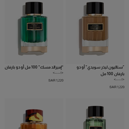
"ستاليون ليذر سويدي" أو دو
“إميرالد مسك” 100 مل أو دو بارفان
<!---->
بارفان 100 مل
<!---->
SAR 1,220
SAR 1,220