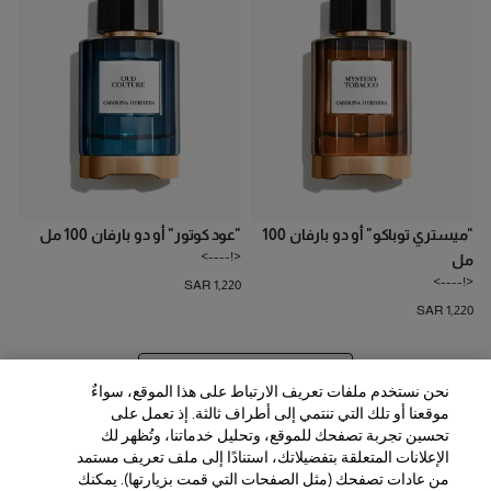
"ميستري توباكو" أو دو بارفان 100
"عود كوتور" أو دو بارفان 100 مل
<!---->
مل
<!---->
SAR 1,220
SAR 1,220
عرض 20 المزيد من المنتجات
نحن نستخدم ملفات تعريف الارتباط على هذا الموقع، سواءٌ
موقعنا أو تلك التي تنتمي إلى أطراف ثالثة. إذ تعمل على
تحسين تجربة تصفحك للموقع، وتحليل خدماتنا، وتُظهر لك
الإعلانات المتعلقة بتفضيلاتك، استنادًا إلى ملف تعريف مستمد
من عادات تصفحك (مثل الصفحات التي قمت بزيارتها). يمكنك