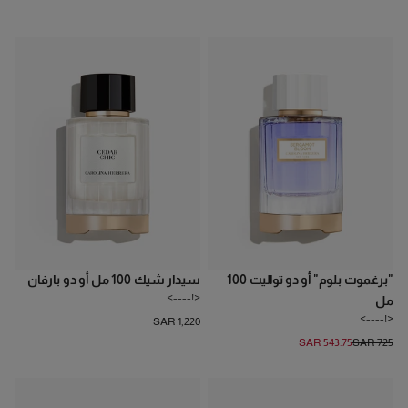
Confidential Collection |
The Epitome of Luxury
DISCOVER
"برغموت بلوم" أو دو تواليت 100
سيدار شيك 100 مل أو دو بارفان
<!---->
مل
<!---->
SAR 1,220
SAR 543.75
SAR 725