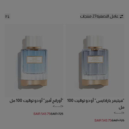
المبهرة والذكريات الثمينة التي صاغت عالم هيريرا.
عامل التصفية
27 منتجات
"فيتيفر بارادايس" أو دو تواليت 100
"أورانج أفير" أو دو تواليت 100 مل
<!---->
مل
<!---->
SAR 543.75
SAR 725
SAR 543.75
SAR 725