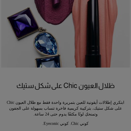
مناسبة للعيون الحساسة ولمستخدمي العدسات اللاصقة.
ظلال العيون Chic على شكل ستيك
ابتكري إطلالات أيقونية للعين بتمريرة واحدة فقط مع ظلال العيون Chic
على شكل ستيك، بتركيبة كريمية فاخرة تنساب بسهولة على الجفون
وتمنحكِ لونًا مكثفًا يدوم حتى 24 ساعة.
كوني Chic. كوني Eyeconic.