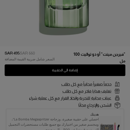
السعر الأصلي
:
سعر التخفي
SAR 495
SAR 660
"فيرجن مينت" أو دو تواليت 100
السعر شامل ضريبة القيمة المضافة
مل
إضافة الى الحقيبة
حجماً صغيراً مجانياً مع كل طلب
تغليف هدايا فاخر مع كل طلب
عينات مجانية للتجربة واتخاذ القرار مع كل عملية شراء
الشحن والإرجاع مجانًا
هديتك
احصلي على حقيبة صغيرة، وزجاجة La Bomba Megaspritzer“،
ومجسم صغير من اختيارك مع جميع طلبات مستحضرات التجميل
التي تزيد قيمتها عن 500 ريال سعودي.