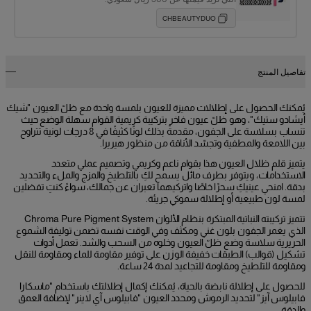
CHBEAUTYDUO
تفاصيل المنتج
يُمكنك الحصول على إطلالات مميزة للعيون بلمسة واحدة مع ظلّ العيون "شيك
أيشادو ستيك"، وهو ظلّ عيون فاخر بتركيبة كريمية القوام سهلة الوضع حيث
تنساب بسلاسة على الجفون، مقدمةً بذلك لونًا كثيفًا في 8 درجات لونية تتراوح
بين اللامعة والمطفية وتجسّد الأناقة من منظور هيريرا.
يتميز قلم ظلال العيون هذا بقوام ناعم وكريمي وتصميم عملي متعدد
الاستخدامات، ويتوفر بطرف مائل يسمح لكِ بالتلطيخ والمزج والملء والتحديد
بدقة. امنحي عينيكِ سحرًا خاصًا واتركيهما تعبران عن جمالك، سواءً كنتِ تفضلين
لمسة لون طبيعية أو إطلالة سموكي جريئة.
تتميز تركيبته النباتية المبتكرة بنظام الألوان Chroma Pure Pigment System
الذي يغمر الجفون بلون غني ومكثف وفي الوقت نفسه تضمن توليفة الشموع
الحريرية سلاسة وضع ظلّ العيون وخلوه من السحب والشد. تعمل أدوات
تشكيل (قوالب) الطبقات خفيفة الوزن على توفير مقاومة للماء ومقاومة للنقل
ومقاومة للتلطيخ ومقاومة للتجاعيد لمدة 24 ساعة.
للحصول على إطلالة نابضة بالحياة، يُمكنك إكمال إطلالتك باستخدام "ماسكارا
فابيلوس آيز" لتحديد الرموش ومحدد العيون "فابيلوس آي لاينر" لإضافة العمق
والدقة.