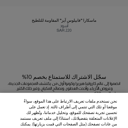
ماسكارا "فابيلوس آيز" المقاومة للتلطيخ
أسود
SAR 220
سجّل الاشتراك للاستمتاع بخصم 10%
انضموا إلى عالم كارولينا هيريرا وكونوا أول من يكتشف المجموعات الجديدة،
وعروض الأزياء، وأحدث العطور، ونصائح المكياج، وغير ذلك الكثير.
عنوان البريد الإلكتروني
نحن نستخدم ملفات تعريف الارتباط على هذا الموقع، سواءٌ
إرسال
موقعنا أو تلك التي تنتمي إلى أطراف ثالثة. إذ تعمل على
تحسين تجربة تصفحك للموقع، وتحليل خدماتنا، وتُظهر لك
الإعلانات المتعلقة بتفضيلاتك، استنادًا إلى ملف تعريف مستمد
من عادات تصفحك (مثل الصفحات التي قمت بزيارتها). يمكنك