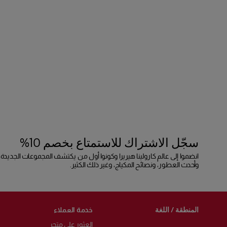
سجّل الاشتراك للاستمتاع بخصم 10%
انضموا إلى عالم كارولينا هيريرا وكونوا أول من يكتشف المجموعات الجديدة،
وأحدث العطور، ونصائح المكياج، وغير ذلك الكثير.
المنطقة / اللغة
خدمة العملاء
العثور على متجر