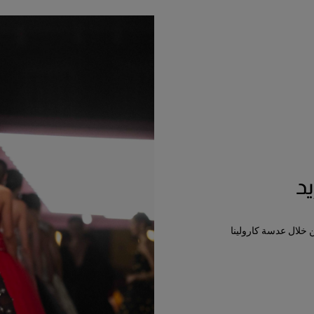
د
ن خلال عدسة كارولينا