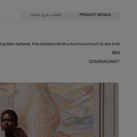
PRODUCT DETAILS
الخامة وطرق العناية
99% نحاس 1% زركون مكعب
 golden spheres, this necklace lends a luminous touch to any look.
SKU
تعليمات الغسيل
S2636N404MET
تُنظّف الأجزاء المتسخة فقط بقطعة من القماش
صُنع في
الصين