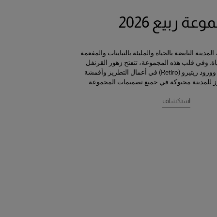
عة ربيع 2026
مدينة النابضة بالحياة والمليئة بالتباينات والمفعمة
. وفي قلب هذه المجموعة، تتفتح زهور القرنفل
والبنفسج (الفيوليتا) وورود ريتيرو (Retiro) في أعمال التطريز وأقمشة
ز للمدينة محبوكة في جميع تصميمات المجموعة
استكشاف