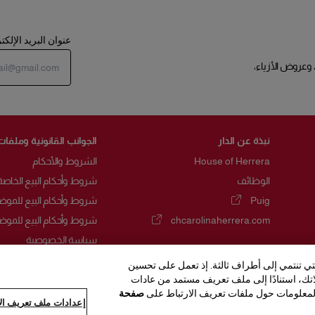
عنوان البريد الإلك
 وعروض الأزياء،
نبذة عن الدار
الجوانب القانونية وملفات
House of Herrera
الشروط والأحكام
الوظائف
شروط وأحكام البيع الخاصة
Puig
شروط وأحكام البيع للموض
(يفتح في نافذة جديدة)
chcarolinaherrera.com
شروط وأحكام البيع للموض
(يفتح في نافذة جديدة)
سياسة الخصوصية
سياسة ملفات تعريف الارت
لتي تنتمي إلى أطراف ثالثة. إذ تعمل على تحسين
لاتك، استنادًا إلى ملف تعريف مستمد من عادات
خريطة الموقع
لمعلومات حول ملفات تعريف الارتباط على
صفحة
إعدادات ملف تعريف الا