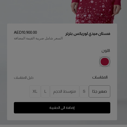
السعر
:
AED‌10,900.00
فستان ميدي لوريكس بترتر
السعر شامل ضريبة القيمة المضافة
:اللون
:المقاسات
دليل المقاسات
صغير جدًا
S
متوسط الحجم
L
XL
إضافة الى الحقيبة