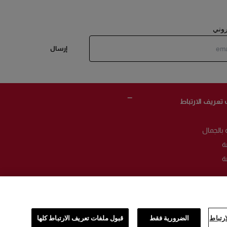
تروني
إرسال
 تعريف الارتباط
 بالجمال
ة
ة
باط
رتباط
الضرورية فقط
قبول ملفات تعريف الارتباط كلها