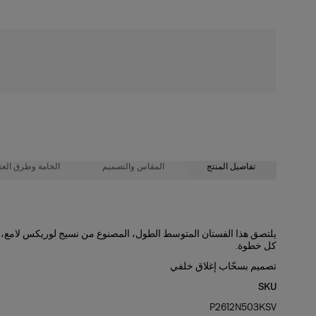
شحن مجاني
تفاصيل المنتج
المقاس والتصميم
الخامة وطرق العنا
100% فيسكوز
تصميم مجسّم بطول متوسط الطول
يلتصق هذا الفستان المتوسط الطول، المصنوع من نسيج لوريكس لامع، ب
كل خطوة.
طول العارضة 179 سم/ 5 أقدام و10.5 بوصات، وترتدي المقاس الأمريكي 2
تعليمات الغسيل
تصميم بسحّاب إغلاق خلفي
الصدرية:
32 بوصة
تنظيف جاف فقط
SKU
الخصر:
24 بوصة
P2612N503KSV
الفخذان:
35 بوصة