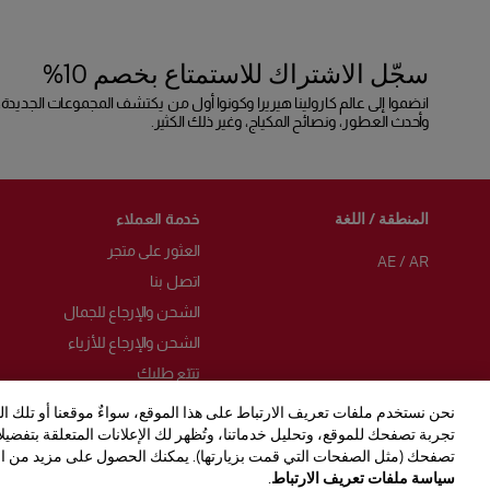
سجّل الاشتراك للاستمتاع بخصم 10%
انضموا إلى عالم كارولينا هيريرا وكونوا أول من يكتشف المجموعات الجديدة،
وأحدث العطور، ونصائح المكياج، وغير ذلك الكثير.
المنطقة / اللغة
خدمة العملاء
العثور على متجر
AE
/
AR
اتصل بنا
الشحن والإرجاع للجمال
الشحن والإرجاع للأزياء
تتبّع طلبك
الأسئلة الشائعة
نحن نستخدم ملفات تعريف الارتباط على هذا الموقع، سواءٌ موقعنا أو تلك ا
تجربة تصفحك للموقع، وتحليل خدماتنا، وتُظهر لك الإعلانات المتعلقة بتفضي
خدمة تغليف الهدايا
تصفحك (مثل الصفحات التي قمت بزيارتها). يمكنك الحصول على مزيد من ا
مركز التفضيلات
(يفتح في نافذة جديدة)
سياسة ملفات تعريف الارتباط
.