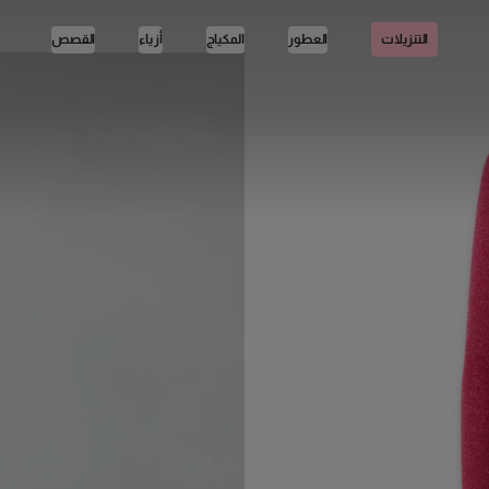
العطور
المكياج
أزياء
القصص
التنزيلات