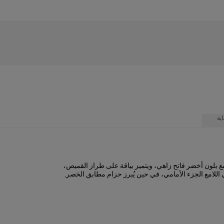
ية
امع بلون أخضر فاتح زاهي، ويتميز بياقة على طراز القميص،
 اللامع الجزء الأمامي، في حين يُبرز حزام مطابق الخصر.