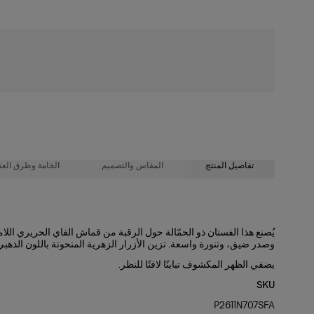
شحن مجاني
تفاصيل المنتج
المقاس والتصميم
الخامة وطرق العنا
100% حرير
صدرية بقصّة ضيقة مع حافة واسعة
يُصنع هذا الفستان ذو الحمّالة حول الرقبة من قماش الفاي الحريري الل
وصدر ضيق، وتنورة واسعة. تزين الأزرار الزهرية المنحوتة باللون الذهبي
طول العارضة 177 سم/ 5 أقدام و9 بوصات، وترتدي المقاس الأمريكي 2
تعليمات الغسيل
يضفي الظهر المكشوف تباينًا لافتًا للنظر.
الصدرية
: 32"
تنظيف جاف فقط
SKU
الخصر:
صُنع في
23.5"
P2611N707SFA
الهند
الفخذان:
34 بوصة