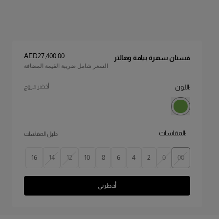
السعر
:
AED‌27,400.00
فستان سهرة بياقة وهالتر
السعر شامل ضريبة القيمة المضافة
:اللون
أخضر مروج
:المقاسات
دليل المقاسات
16
14
12
10
8
6
4
2
0
00
أخطرني