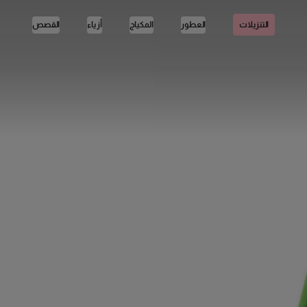
العطور
المكياج
أزياء
القصص
التنزيلات