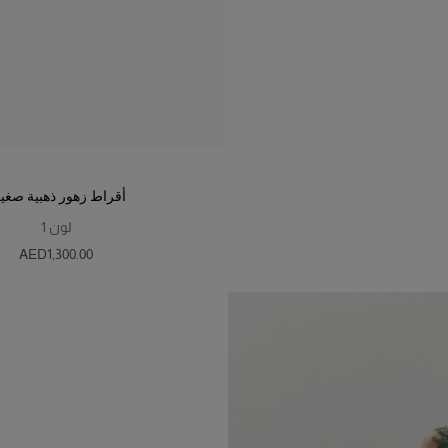
أقراط زهور ذهبية صغي
لون
1
AED‌1,300.00