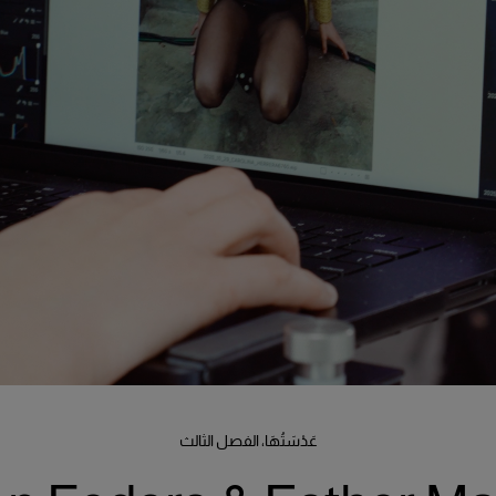
عَدْسَتُهَا، الفصل الثالث