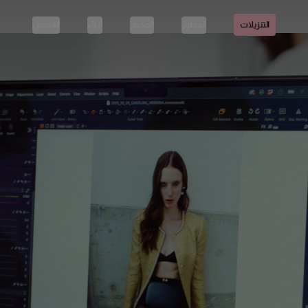
العطور
المكياج
أزياء
القصص
التنزيلات