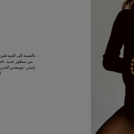
بالنسبة إلى المبدعت
من منظور جديد.
«لطالما أ
إستر.
«ومنحني الحري
ا