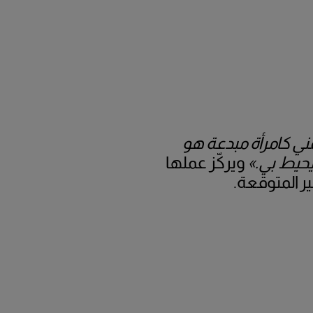
ني كامرأة مبدعة هو
يحيط بي.»
ويركّز عملها
ر المتوقعة.