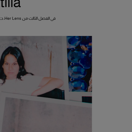
illa
في الفصل الثالث من Her Lens، دعونا المصوّرة إيلين فيدورز ومنسّقة الأزياء إستر ماتيّا لإعادة تفسير عالم كارولينا هيريرا من خلال رؤيتهما الإبداعية الخاصة.