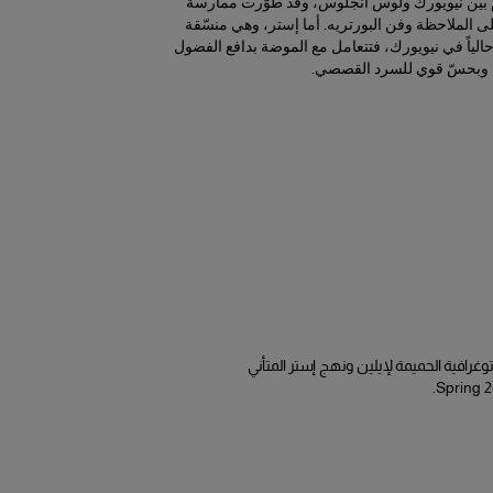
م بين نيويورك ولوس أنجلوس، وقد طوّرت ممارسة
ى الملاحظة وفن البورتريه. أما إستر، وهي منسّقة
 حالياً في نيويورك، فتتعامل مع الموضة بدافع الفضول
وبحسّ قوي للسرد القصصي.
وغرافية الحميمة لإيلين ونهج إستر المتأني