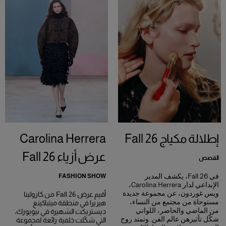
إطلالة مكياج Fall 26
Carolina Herrera
عرض أزياء Fall 26
القصص
في Fall 26، يكشف المدير
FASHION SHOW
الإبداعي لدار Carolina Herrera،
ويس غوردون، عن مجموعة جديدة
أقيم عرض Fall 26 من كارولينا
مستوحاة من مجتمع من النساء،
هيريرا في منطقة ميتباكينغ
من الماضي والحاضر، اللواتي
ديستريكت الشهيرة في نيويورك،
شكّل تأثيرهن عالم الفن. وتمتد روح
التي شكّلت خلفية رائعة لمجموعة