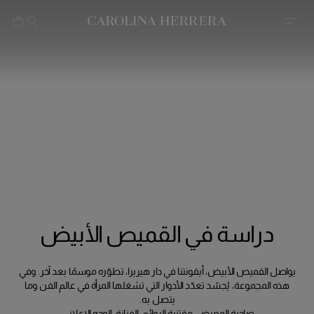
بيان إمكانية الوصول (الرابط)
دراسة في القميص الأبيض
يواصل القميص الأبيض، أيقونتنا في دار هيريرا، تطوّره موسمًا بعد آخر. وفي
هذه المجموعة، يُجسّد تعدّد الأدوار التي تشغلها المرأة في عالم الفن وما
يتصل به.
صاحبة المعرض، مقتنية الروائع، الفنانة، الوجه الإعلاني.