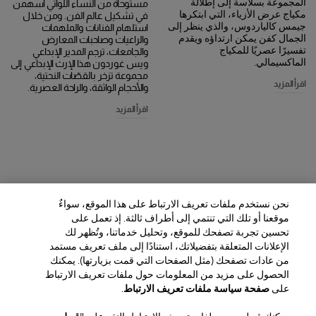
المجموعة بسلاسة إلى إطلالة
مستوحاة من النساء اللواتي أسهمن
مكياج عرض الأزياء، التي ابتكرها
في تشكيل عالم الفن. ومن خلال
جيمس كالياردوس، والذي ينظر إلى
استلهام الفنانات والملهمات
الجمال كفن يمكن ارتداؤه ويقدم
والراعيات وصاحبات المعارض
تفسيرًا عصريًا للمكياج
والجامعات، ترجم المدير الإبداعي
الماكسيمالي.
ويس غوردون هذا الإرث الإبداعي إلى
مجموعة تزخر بالقصّات النحتية،
اقرأ المزيد
والأحجام الواثقة، والراحة العصرية.
اقرأ المزيد
نحن نستخدم ملفات تعريف الارتباط على هذا الموقع، سواءٌ
موقعنا أو تلك التي تنتمي إلى أطراف ثالثة. إذ تعمل على
تحسين تجربة تصفحك للموقع، وتحليل خدماتنا، وتُظهر لك
الإعلانات المتعلقة بتفضيلاتك، استنادًا إلى ملف تعريف مستمد
من عادات تصفحك (مثل الصفحات التي قمت بزيارتها). يمكنك
الحصول على مزيد من المعلومات حول ملفات تعريف الارتباط
المنطقة / اللغة
على
صفحة سياسة ملفات تعريف الارتباط
.