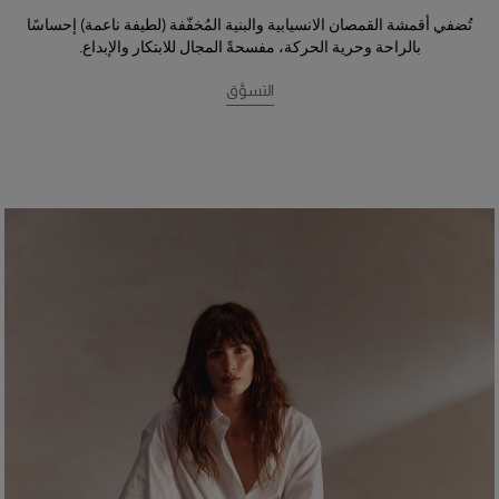
تُضفي أقمشة القمصان الانسيابية والبنية المُخفّفة (لطيفة ناعمة) إحساسًا
بالراحة وحرية الحركة، مفسحةً المجال للابتكار والإبداع.
التسوَّق