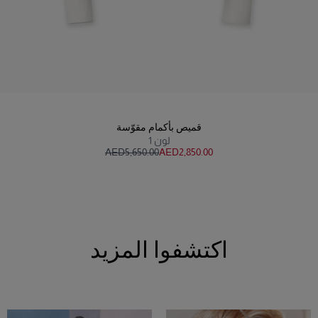
قميص بأكمام مقوّسة
لون
1
AED‌5,650.00
AED‌2,850.00
اكتشفوا المزيد