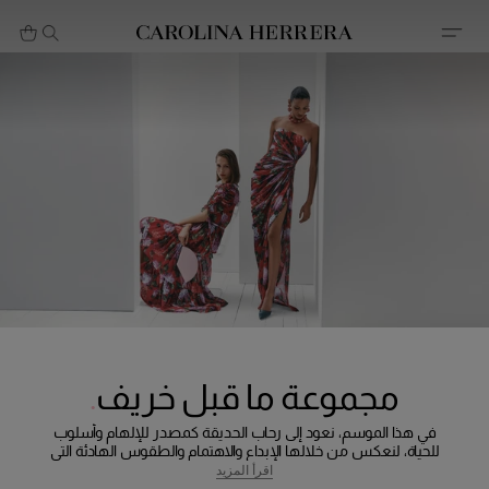
بيان إمكانية الوصول (الرابط)
مجموعة ما قبل خريف
في هذا الموسم، نعود إلى رحاب الحديقة كمصدر للإلهام وأسلوب
للحياة، لنعكس من خلالها الإبداع والاهتمام والطقوس الهادئة التي
تصيغ ملامح الخزانة العصرية. تبرز القمصان المقلمة ذات القصات
اقرأ المزيد
المريحة والقطع المنفصلة المصممة بلمسات ناعمة في توازن مثالي