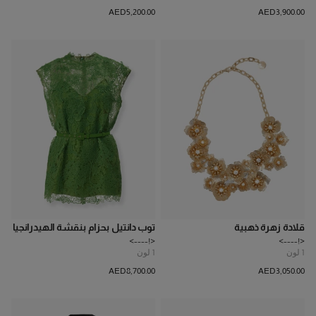
AED‌5,200.00
AED‌3,900.00
قلادة زهرة ذهبية
توب دانتيل بحزام بنقشة الهيدرانجيا
<!---->
<!---->
1
لون
1
لون
AED‌8,700.00
AED‌3,050.00