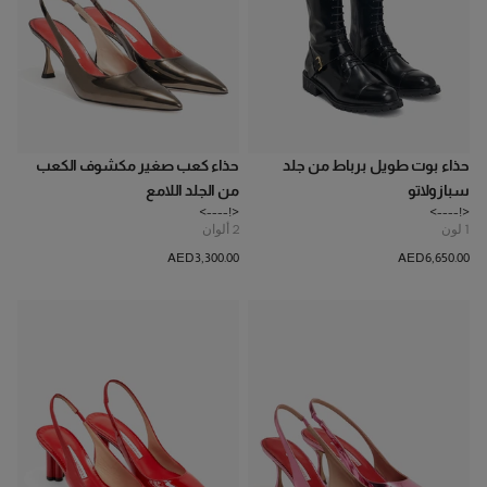
حذاء بوت طويل برباط من جلد
حذاء كعب صغير مكشوف الكعب
سبازولاتو
من الجلد اللامع
<!---->
<!---->
1
لون
2
ألوان
AED‌3,300.00
AED‌6,650.00