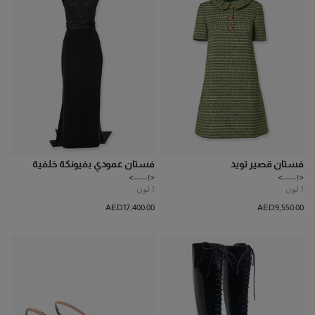
فستان قصير تويد
فستان عمودي بفيونكة خلفية
<!---->
<!---->
1
لون
1
لون
AED‌17,400.00
AED‌9,550.00