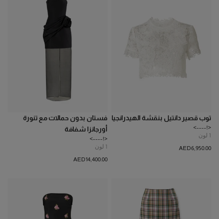
توب قصير دانتيل بنقشة الهيدرانجيا
فستان بدون حمالات مع تنورة
<!---->
أورجانزا شفافة
1
لون
<!---->
1
لون
AED‌6,950.00
AED‌14,400.00