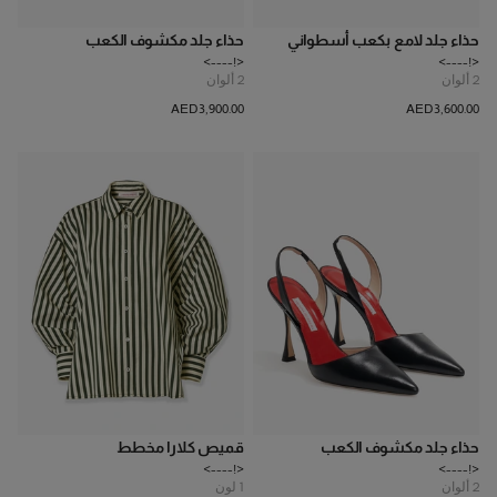
حذاء جلد لامع بكعب أسطواني
حذاء جلد مكشوف الكعب
<!---->
<!---->
2
ألوان
2
ألوان
AED‌3,900.00
AED‌3,600.00
حذاء جلد مكشوف الكعب
قميص كلارا مخطط
<!---->
<!---->
2
ألوان
1
لون