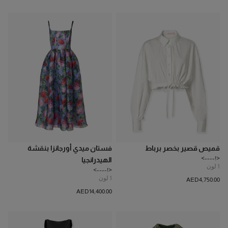
قميص قصير بخصر برباط
فستان ميدي أورجانزا بنقشة
<!---->
الهيدرانجيا
1
لون
<!---->
1
لون
AED‌4,750.00
AED‌14,400.00