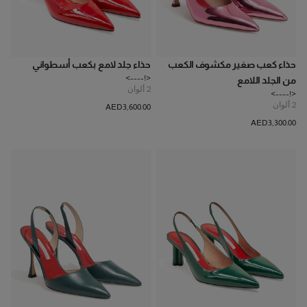
حذاء كعب صغير مكشوف الكعب
حذاء جلد لامع بكعب أسطواني
<!---->
من الجلد اللامع
2
ألوان
<!---->
2
ألوان
AED‌3,600.00
AED‌3,300.00