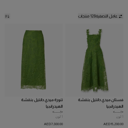
مع الفساتين الانسيابية والقصات الهيكلية، التي صُممت لتُنسق معاً
وتُرتدى بثقة تامة وعفوية مطلقة. وتزهر ورود الكوبية والفاوانيا فوق
أقمشة الشيفون والأورجانزا والدانتيل، مع تطريزات بارزة تضفي عمقاً
عامل التصفية
128 منتجات
وتفاصيل غنية على المجموعة، بينما تمنح القصات الخفيفة والحرفية
المتقنة انسيابية ورقيّاً لكل إطلالة. وتتدرج لوحة الألوان، من الأخضر
العشبي والوردي الناعم بلون ماء الورد إلى التوت البري والأزرق الضبابي
وتدرجات منتصف الليل، لتنتقل بانسيابية من إشراق الصيف إلى نغمات
الخريف الأكثر عمقاً وفخامة.
فستان ميدي دانتيل بنقشة
تنورة ميدي دانتيل بنقشة
الهيدرانجيا
الهيدرانجيا
<!---->
<!---->
1
لون
1
لون
AED‌7,800.00
AED‌15,200.00