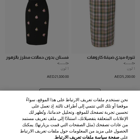
تنورة ميدي ضيقة كاروهات
فستان بدون حمالات مطرز بالزهور
<!---->
<!---->
1
لون
1
لون
AED‌21,800.00
AED‌5,200.00
عرض 20 المزيد من المنتجات
نحن نستخدم ملفات تعريف الارتباط على هذا الموقع، سواءٌ
موقعنا أو تلك التي تنتمي إلى أطراف ثالثة. إذ تعمل على
تحسين تجربة تصفحك للموقع، وتحليل خدماتنا، وتُظهر لك
الإعلانات المتعلقة بتفضيلاتك، استنادًا إلى ملف تعريف مستمد
من عادات تصفحك (مثل الصفحات التي قمت بزيارتها). يمكنك
الحصول على مزيد من المعلومات حول ملفات تعريف الارتباط
المنطقة / اللغة
على
صفحة سياسة ملفات تعريف الارتباط
.