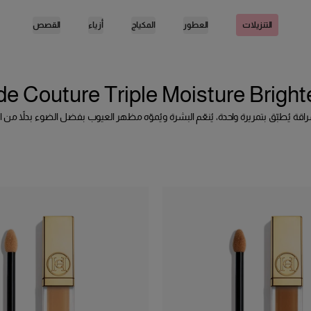
العطور
المكياج
أزياء
القصص
التنزيلات
e Couture Triple Moisture Bright
راقة يُطبّق بتمريرة واحدة، يُنعّم البشرة ويُموّه مظهر العيوب بفضل الضوء بدلاً من 