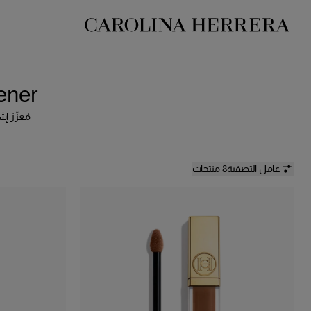
بيان إمكانية الوصول (الرابط)
ener
مُعزّز إش
عامل التصفية
8 منتجات