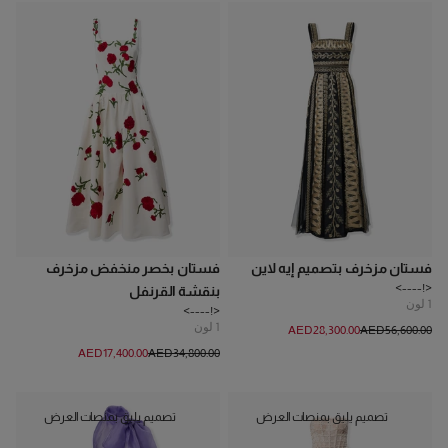
فستان مزخرف بتصميم إيه لاين
فستان بخصر منخفض مزخرف
<!---->
بنقشة القرنفل
1
لون
<!---->
1
لون
AED‌28,300.00
AED‌56,600.00
AED‌17,400.00
AED‌34,800.00
تصميم يليق بمنصات العرض
تصميم يليق بمنصات العرض