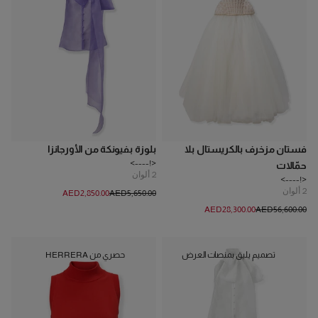
فستان مزخرف بالكريستال بلا
بلوزة بفيونكة من الأورجانزا
<!---->
حمّالات
2
ألوان
<!---->
2
ألوان
AED‌2,850.00
AED‌5,650.00
AED‌28,300.00
AED‌56,600.00
تصميم يليق بمنصات العرض
حصري من HERRERA