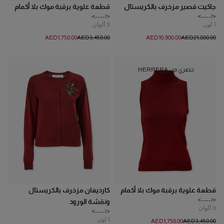
جاكيت قصير مزخرف بالكريستال
قطعة علوية برقبة موك بلا أكمام
<!---->
<!---->
1
لون
3
ألوان
AED‌1,750.00
AED‌3,450.00
AED‌10,900.00
AED‌21,800.00
حصري من HERRERA
قطعة علوية برقبة موك بلا أكمام
كارديغان مزخرف بالكريستال
<!---->
ونقشة الورود
3
ألوان
<!---->
1
لون
AED‌1,750.00
AED‌3,450.00