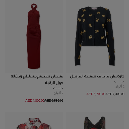
كارديغان مزخرف بنقشة القرنفل
فستان بتصميم متقاطع وحمّالة
<!---->
حول الرقبة
2
ألوان
<!---->
2
ألوان
AED‌3,700.00
AED‌7,400.00
AED‌4,800.00
AED‌9,550.00