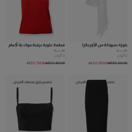
بلوزة بفيونكة من الأورجانزا
قطعة علوية برقبة موك بلا أكمام
<!---->
<!---->
2
ألوان
3
ألوان
AED‌1,750.00
AED‌3,450.00
AED‌2,850.00
AED‌5,650.00
تصميم يليق بمنصات العرض
تصميم يليق بمنصات العرض