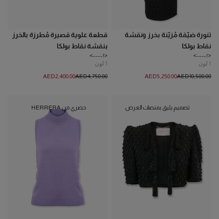
تنورة ضيّقة مُزيّنة بخرز ونقشة
قطعة علوية قصيرة مُطرزة بالخرز
نقاط بولكا
بنقشة نقاط بولكا
<!---->
<!---->
1
لون
1
لون
AED‌2,400.00
AED‌4,750.00
AED‌5,250.00
AED‌10,500.00
تصميم يليق بمنصات العرض
حصري من HERRERA