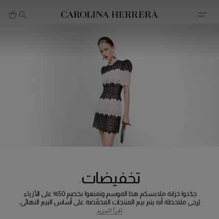
بيان إمكانية الوصول (الرابط)
تخفيضات
جدّدوا خزانة ملابسكم هذا الموسم وتمتعوا بخصم 50% على الأزياء.
يُرجى ملاحظة أنه يتم بيع المنتجات المخفّضة على أساس البيع النهائي،
لذلك لا يمكن إرجاعها أو استبدالها للأسف.
اقرأ المزيد