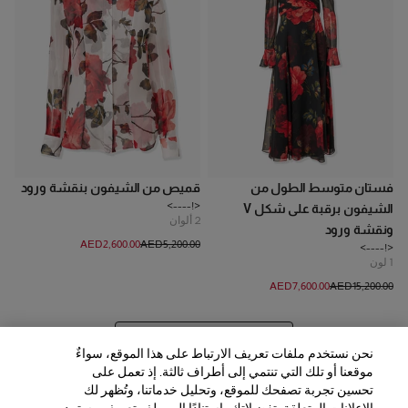
فستان متوسط الطول من
قميص من الشيفون بنقشة ورود
<!---->
الشيفون برقبة على شكل V
2
ألوان
ونقشة ورود
AED‌2,600.00
AED‌5,200.00
<!---->
1
لون
AED‌7,600.00
AED‌15,200.00
عرض 20 المزيد من المنتجات
نحن نستخدم ملفات تعريف الارتباط على هذا الموقع، سواءٌ
موقعنا أو تلك التي تنتمي إلى أطراف ثالثة. إذ تعمل على
تحسين تجربة تصفحك للموقع، وتحليل خدماتنا، وتُظهر لك