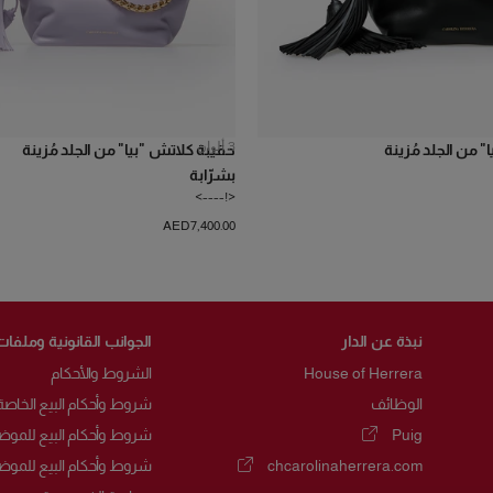
3
ألوان
 من الجلد مُزينة
حقيبة كلاتش "بيا" من الجلد مُزينة
بشرّابة
<!---->
AED‌7,400.00
نبذة عن الدار
الجوانب القانونية وملفات
House of Herrera
الشروط والأحكام
الوظائف
شروط وأحكام البيع الخاصة
Puig
شروط وأحكام البيع للموض
(يفتح في نافذة جديدة)
chcarolinaherrera.com
شروط وأحكام البيع للموض
(يفتح في نافذة جديدة)