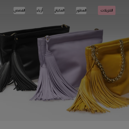
العطور
المكياج
أزياء
القصص
التنزيلات