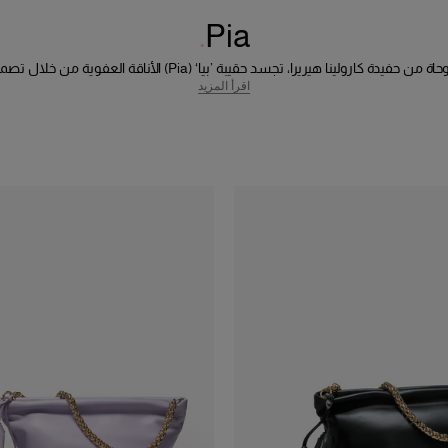
Pia
مستوحاة من حفيدة كارولينا هيريرا، تجسد حقيبة ’بيا‘ (Pia) الأناقة العفوية من 
الانسيابي وتفاصيل الـ ’تاسل‘ (tassel) المرحة. صُممت لتنتقل بسلاسة من إطلالات النها
اقرأ المزيد
المساء.