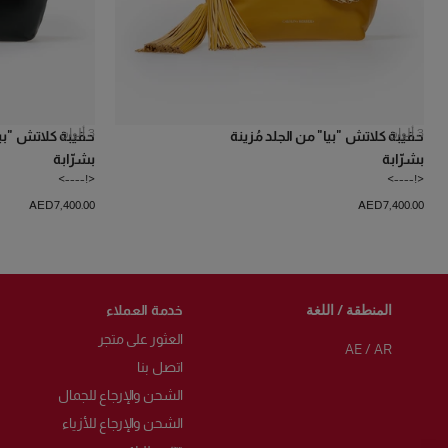
3
ألوان
3
ألوان
حقيبة كلاتش "بيا" من الجلد مُزينة
حقيبة كلاتش "بيا"
بشرّابة
بشرّابة
<!---->
<!---->
AED‌7,400.00
AED‌7,400.00
المنطقة / اللغة
خدمة العملاء
العثور على متجر
AE
/
AR
اتصل بنا
الشحن والإرجاع للجمال
الشحن والإرجاع للأزياء