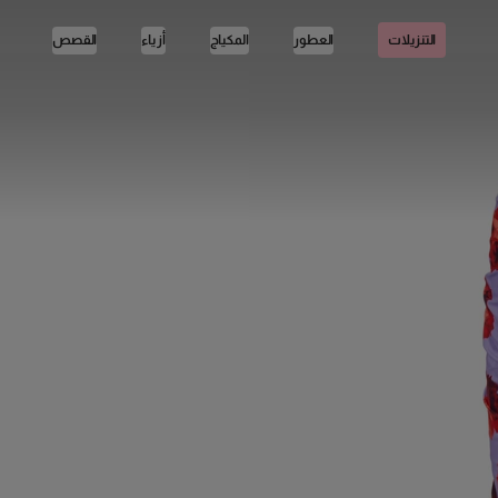
العطور
المكياج
أزياء
القصص
التنزيلات