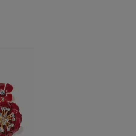
الفخذان:
33.5 بوصة