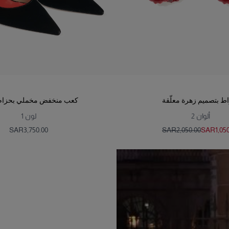
ط بتصميم زهرة معلّقة
كعب منخفض مخملي بحزام
ألوان
2
لون
1
SAR‌3,750.00
SAR‌2,050.00
SAR‌1,05