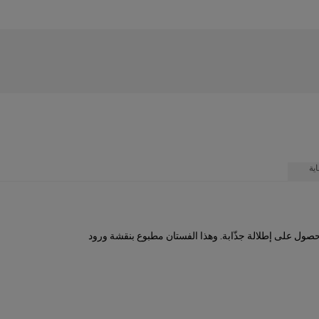
ية
صول على إطلالة جذّابة. وهذا الفستان مطبوع بنقشة ورود