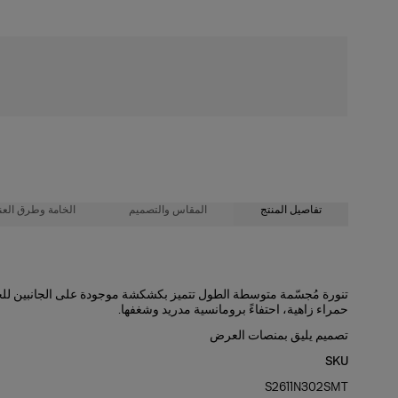
شحن مجاني
تفاصيل المنتج
المقاس والتصميم
الخامة وطرق العنا
95% قطن، 5% إيلاستين
قصّة رفيعة قصيرة
تنورة مُجسّمة متوسطة الطول تتميز بكشكشة موجودة على الجانبين للح
حمراء زاهية، احتفاءً برومانسية مدريد وشغفها.
تعليمات الغسيل
قميص من القطن المطاطي بوزن متوسط بنقشة ورود ذات سيقان
تصميم يليق بمنصات العرض
طول العارضة 180 سم/ 5 أقدام و7 بوصات، وترتدي المقاس الأمريكي 2
تنظيف جاف فقط
SKU
الصدرية
: 29 بوصة
صُنعت في
S2611N302SMT
إيطاليا
الخصر:
24 بوصة