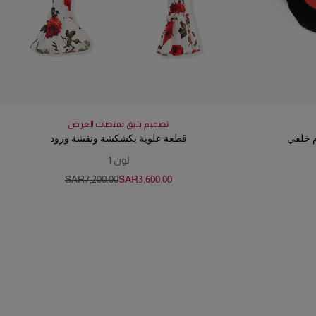
تصميم يليق بمنصات العرض
 خلفي
قطعة علوية بكشكشة ونقشة ورود
لون
1
SAR‌7,200.00
SAR‌3,600.00