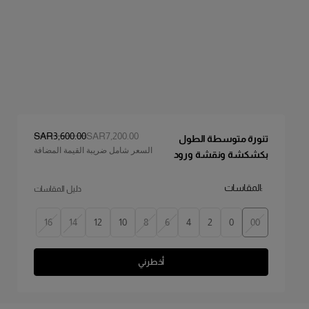
السعر الأصلي
:
سعر التخفيض
:
SAR‌3,600.00
SAR‌7,200.00
تنورة متوسطة الطول
السعر شامل ضريبة القيمة المضافة
بكشكشة ونقشة ورود
:المقاسات
دليل المقاسات
16
14
12
10
8
6
4
2
0
00
أخطرني