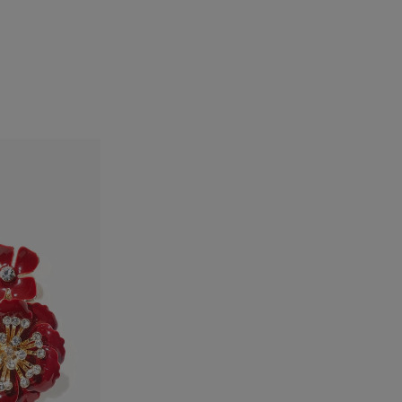
الفخذان
: 35.5"