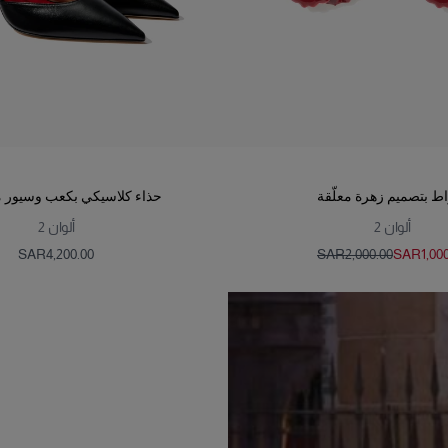
ط بتصميم زهرة معلّقة
حذاء كلاسيكي بكعب وسيور م
ألوان
2
ألوان
2
SAR‌4,200.00
SAR‌2,000.00
SAR‌1,00