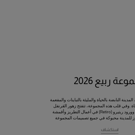
عة ربيع 2026
مدينة النابضة بالحياة والمليئة بالتباينات والمفعمة
. وفي قلب هذه المجموعة، تتفتح زهور القرنفل
والبنفسج (الفيوليتا) وورود ريتيرو (Retiro) في أعمال التطريز وأقمشة
ز للمدينة محبوكة في جميع تصميمات المجموعة
استكشاف