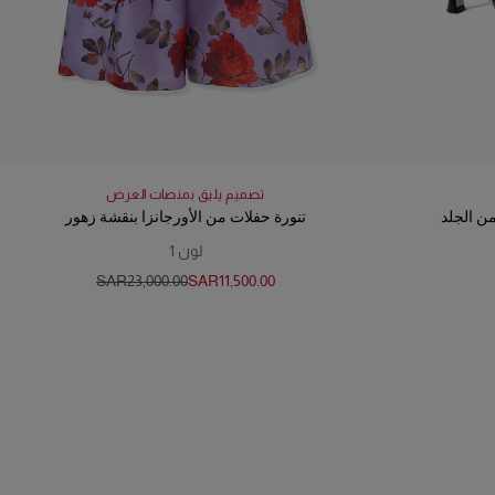
تصميم يليق بمنصات العرض
ن الجلد
تنورة حفلات من الأورجانزا بنقشة زهور
لون
1
SAR‌23,000.00
SAR‌11,500.00