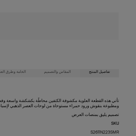
شحن مجاني
تفاصيل المنتج
المقاس والتصميم
الخامة وطرق العنا
100% حرير
تصميم فضفاض كبير الحجم
تأتي هذه القطعة العلوية مكشوفة الكتفين محاطًة بكشكشة واسعة وف
ومطبوعة بنقوش ورود حمراء مستوحاة من لوحات العصر الذهبي لإسباني
تعليمات الغسيل
أورجانزا كريب خفيف الوزن بنقشة ورود ذات سيقان
تصميم يليق بمنصات العرض
طول العارضة 177 سم/ 5 أقدام و10 بوصات، وترتدي المقاس الأمريكي 2
تنظيف جاف فقط
SKU
الصدرية
: 33 بوصة
صُنعت في
S2611N223SMR
الخصر
: 23 بوصة
الولايات المتحدة الأمريكية