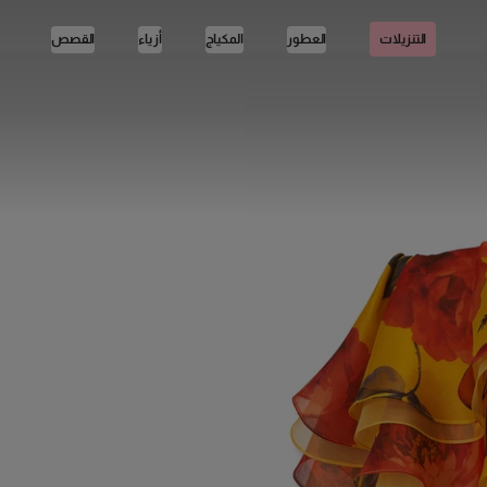
العطور
المكياج
أزياء
القصص
التنزيلات