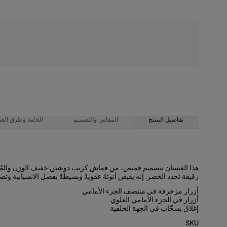
شحن مجاني
تفاصيل المنتج
المقاس والتصميم
الخامة وطرق العنا
100% حرير
تصميم مجسّم بطول متوسط الطول
هذا الفستان بتصميم قميص، من قماش كريب دوشين خفيف الوزن والمُزي
رقيقة تحدد الخصر. إنه يفيض أنوثةً عفويةً وبسيطةً بفضل الانسيابية وتصم
تعليمات الغسيل
خفيف الوزن بنقوش نقاط صغيرة
أزرار مزخرفة في منتصف الجزء الأمامي
طول العارضة 177 سم/ 5 أقدام و10 بوصات، وترتدي المقاس الأمريكي 2
تنظيف جاف فقط
أزرار في الجزء الأمامي العلوي
إغلاق بسحّاب في الجهة الخلفية
الصدرية
: 33 بوصة
صُنعت في
SKU
الخصر
: 23 بوصة
الولايات المتحدة الأمريكية