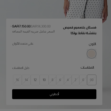
السعر الأصلي
:
سعر التخفيض
:
SAR‌7,150.00
SAR‌14,300.00
فستان بتصميم قميص
السعر شامل ضريبة القيمة المضافة
بنقشة نقاط بولكا
:اللون
عاجي متعدد الألوان
:المقاسات
دليل المقاسات
16
14
12
10
8
6
4
2
0
00
أخطرني