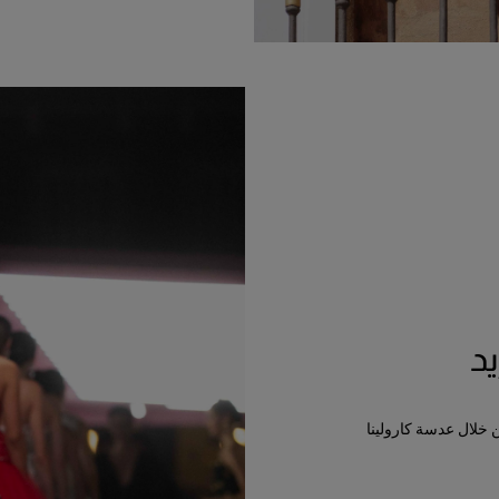
د
ن خلال عدسة كارولينا