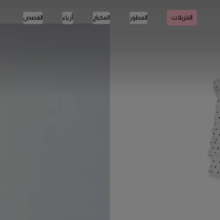
العطور
المكياج
أزياء
القصص
التنزيلات