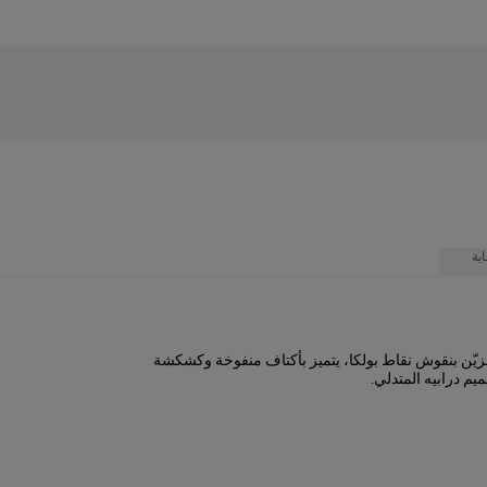
ية
ّن بنقوش نقاط بولكا، يتميز بأكتاف منفوخة وكشكشة
يم درابيه المتدلي.