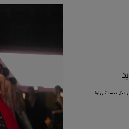
د
ن خلال عدسة كارولينا