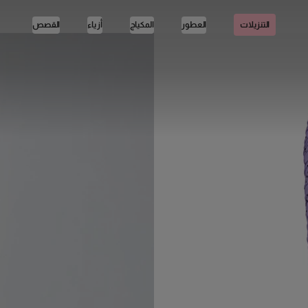
العطور
المكياج
أزياء
القصص
التنزيلات