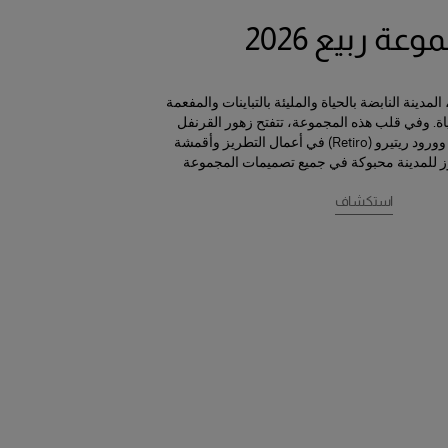
عة ربيع 2026
مدينة النابضة بالحياة والمليئة بالتباينات والمفعمة
. وفي قلب هذه المجموعة، تتفتح زهور القرنفل
والبنفسج (الفيوليتا) وورود ريتيرو (Retiro) في أعمال التطريز وأقمشة
ز للمدينة محبوكة في جميع تصميمات المجموعة
استكشاف