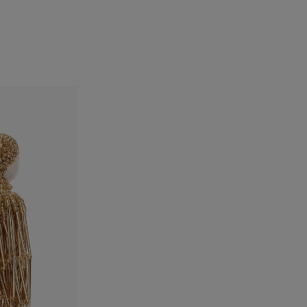
الفخذان:
34.5"