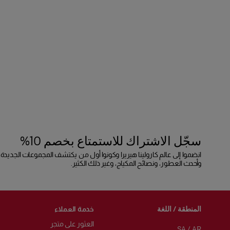
سجّل الاشتراك للاستمتاع بخصم 10%
انضموا إلى عالم كارولينا هيريرا وكونوا أول من يكتشف المجموعات الجديدة،
وأحدث العطور، ونصائح المكياج، وغير ذلك الكثير.
المنطقة / اللغة
خدمة العملاء
العثور على متجر
SA
/
AR