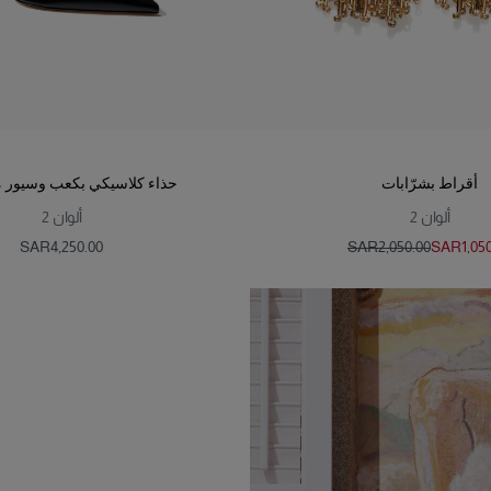
أقراط بشرّابات
حذاء كلاسيكي بكعب وسيور م
ألوان
2
ألوان
2
SAR‌4,250.00
SAR‌2,050.00
SAR‌1,05