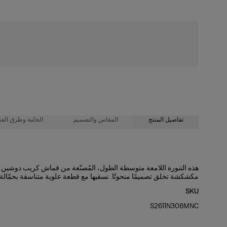
شحن مجاني
تفاصيل المنتج
المقاس والتصميم
الخامة وطرق العنا
100% حرير
حافة واسعة وتصميم مجسّم بطول يصل إلى الفخذين، وطول متوسط
هذه التنورة اللامعة متوسطة الطول، المُصنّعة من قماش كريب دوشين خ
مكشكشة تخلق تصميمًا منحوتًا. نسقيها مع قطعة علوية متناسقة بحمّالة 
تعليمات الغسيل
خفيف الوزن بنقوش نقاط صغيرة
SKU
طول العارضة 175 سم/ 5 أقدام و7 بوصات، وترتدي المقاس الأمريكي 2
تنظيف جاف فقط
S2611N306MNC
الصدرية:
صُنعت في
30.5"
الخصر
: 24
الولايات المتحدة الأمريكية