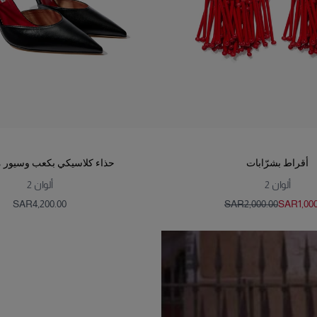
أقراط بشرّابات
حذاء كلاسيكي بكعب وسيور م
ألوان
2
ألوان
2
SAR‌4,200.00
SAR‌2,000.00
SAR‌1,00