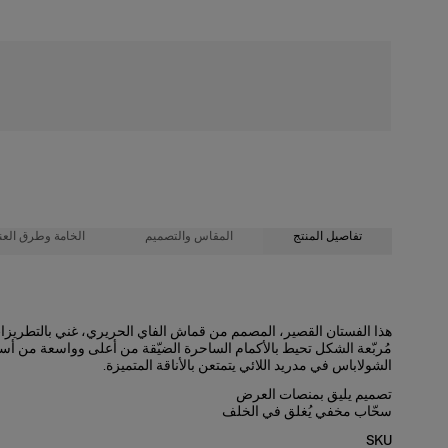
شحن مجاني
تفاصيل المنتج
المقاس والتصميم
الخامة وطرق العنا
100% حرير
أكمام واسعة، تنورة قصيرة بقصَّة ضيقة من أعلى وواسعة من أسفل
هذا الفستان القصير، المصمم من قماش الفاي الحريري، غني بالتطريزات ا
مُربّعة الشكل تحيط بالأكمام الساحرة الضيّقة من أعلى وواسعة من
تعليمات الغسيل
قماش الفاي الحريري بوزن متوسط
الشولاباس في مدريد اللائي يتمتعن بالأناقة المتميزة.
طول العارضة 175 سم/ 5 أقدام و7 بوصات، وترتدي المقاس الأمريكي 2
تُنظّف الأجزاء المتسخة فقط بقطعة من القماش
تصميم يليق بمنصات العرض
سحّاب مخفي يُغلق في الخلف
صُنع في
الصدرية
: 30,5 بوصة
SKU
الخصر:
24 بوصة
الولايات المتحدة الأمريكية