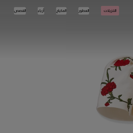
العطور
المكياج
أزياء
القصص
التنزيلات