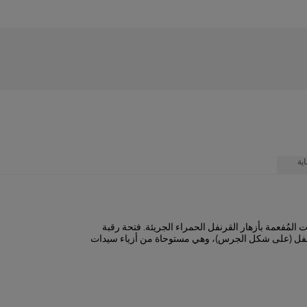
ية
لمُفعمة بأزهار القرنفل الحمراء الجريئة. فتحة رقبة
 أسفل (على شكل الجرس)، وهي مستوحاة من أزياء سيدات