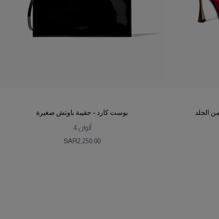
ن الجلد
بوست كارد - حقيبة باوتش صغيرة
ألوان
4
SAR‌2,250.00