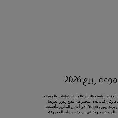
عة ربيع 2026
مدينة النابضة بالحياة والمليئة بالتباينات والمفعمة
. وفي قلب هذه المجموعة، تتفتح زهور القرنفل
والبنفسج (الفيوليتا) وورود ريتيرو (Retiro) في أعمال التطريز وأقمشة
ز للمدينة محبوكة في جميع تصميمات المجموعة