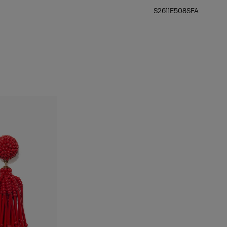
S2611E508SFA
الفخذان
: 34,5 بوصة