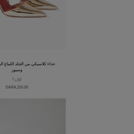
حذاء كلاسيكي من الجلد اللماع ال
وسيور
لون
1
SAR‌4,200.00