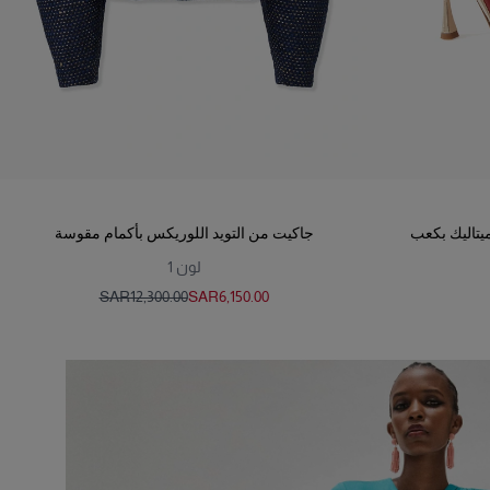
ميتاليك بكعب
جاكيت من التويد اللوريكس بأكمام مقوسة
لون
1
SAR‌12,300.00
SAR‌6,150.00