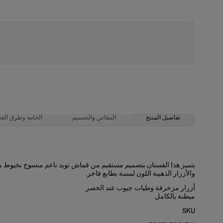
شحن مجاني
تفاصيل المنتج
المقاس والتصميم
الخامة وطرق العنا
61% قطن، 31% صوف 4%، فيسكوز، 3% ألياف معدنية، 1% نايلون
قصة أيه لاين فضفاضة
يتميز هذا الفستان بتصميم مستقيم من قماش تويد ناعم منسوج بخيوط من
والأزرار الذهبية اللون لمسة بطابع فاخر.
تعليمات الغسيل
تويد متوسط الوزن
أزرار مزخرفة وطيات جيوب عند الخصر
طول العارضة 175 سم/ 5 أقدام و9 بوصات، وترتدي المقاس الأمريكي 2
تنظيف جاف فقط
مبطنة بالكامل
صُنع في
الصدرية
: 31,5 بوصة
SKU
إيطاليا
الخصر
: 23.5"