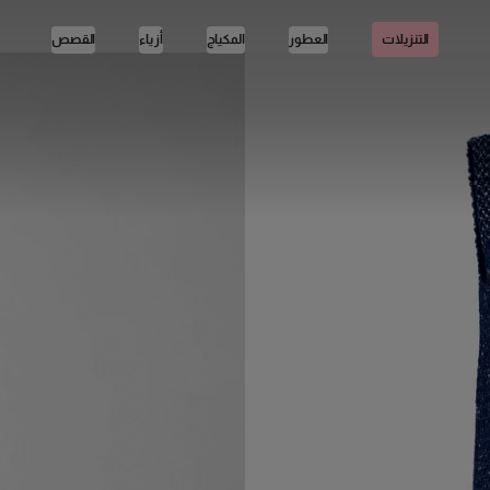
العطور
المكياج
أزياء
القصص
التنزيلات