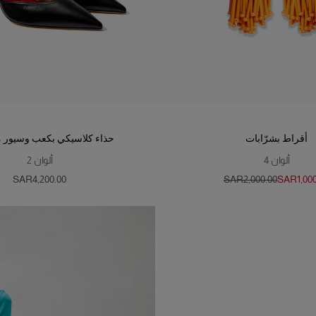
أقراط بشرّابات
حذاء كلاسيكي بكعب وسيور م
ألوان
4
ألوان
2
SAR‌4,200.00
SAR‌2,000.00
SAR‌1,00