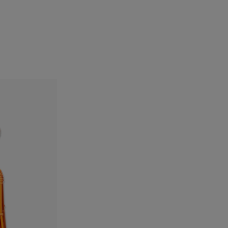
الفخذان
: 35.5"