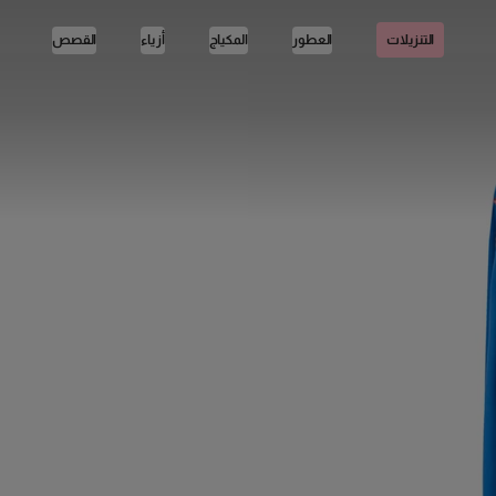
العطور
المكياج
أزياء
القصص
التنزيلات