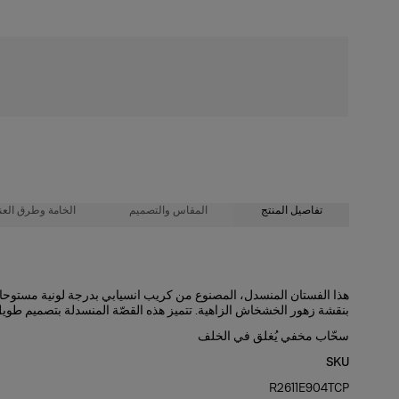
شحن مجاني
تفاصيل المنتج
المقاس والتصميم
الخامة وطرق العنا
100% بوليستر
قصّة فضفاضة
هذا الفستان المنسدل، المصنوع من كريب انسيابي بدرجة لونية مستوحاة 
بنقشة زهور الخشخاش الزاهية. تتميز هذه القصّة المنسدلة بتصميم طوي
تعليمات الغسيل
خامة من الكريب بوزن متوسط
سحّاب مخفي يُغلق في الخلف
طول العارضة 177 سم/ 5 أقدام و9 بوصات، وترتدي المقاس الأمريكي 2
تنظيف جاف فقط
SKU
الصدرية
: 31 بوصة
صُنعت في
R2611E904TCP
الهند
الخصر
: 24