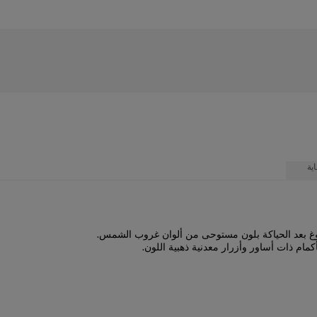
ية
صبوغ بعد الحياكة بلون مستوحى من ألوان غروب الشمس.
مام ذات أساور وأزرار معدنية ذهبية اللون.