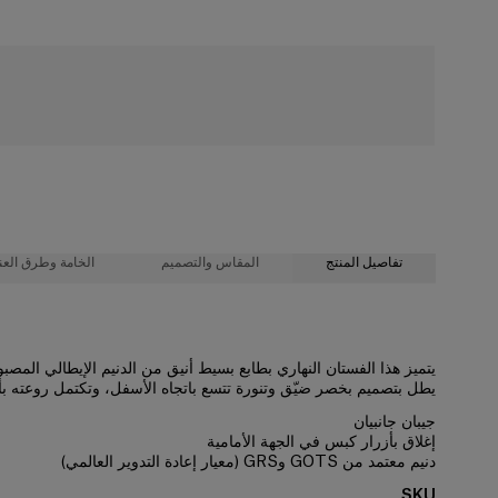
شحن مجاني
تفاصيل المنتج
المقاس والتصميم
الخامة وطرق العنا
58% قطن، 42% بوليستر
صدرية ضيقة، تنورة متوسطة الطول واسعة من أسفل
يتميز هذا الفستان النهاري بطابع بسيط أنيق من الدنيم الإيطالي الم
يطل بتصميم بخصر ضيّق وتنورة تتسع باتجاه الأسفل، وتكتمل روعته بأك
تعليمات الغسيل
دنيم بوزن متوسط
جيبان جانبيان
طول العارضة 177 سم/ 5 أقدام و9 بوصات، وترتدي المقاس الأمريكي 2
تنظيف جاف فقط
إغلاق بأزرار كبس في الجهة الأمامية
دنيم معتمد من GOTS وGRS (معيار إعادة التدوير العالمي)
صُنع في
الصدرية
: 31 بوصة
SKU