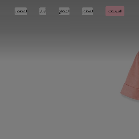
العطور
المكياج
أزياء
القصص
التنزيلات