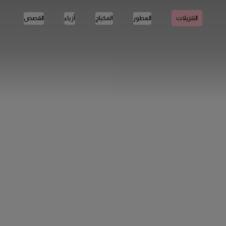
العطور
المكياج
أزياء
القصص
التنزيلات