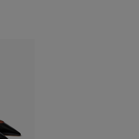
الفخذان:
34.5"