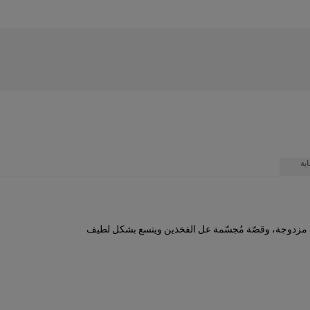
ية
ة مزدوجة، وقصّة مُجسّمة عل الفخذين ويتسع بشكل لطيف