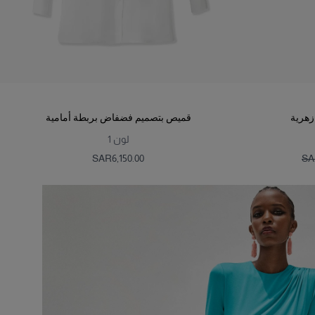
زهرية
قميص بتصميم فضفاض بربطة أمامية
لون
1
SAR‌6,150.00
SAR