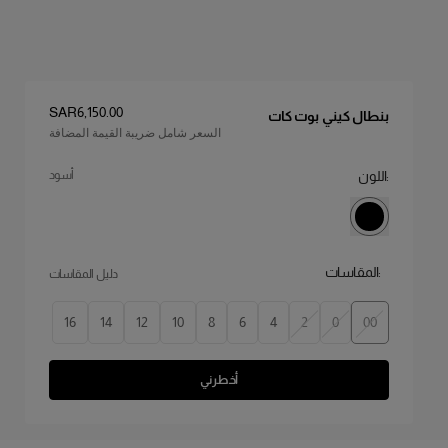
السعر
:
SAR‌6,150.00
بنطال كيني بوت كات
السعر شامل ضريبة القيمة المضافة
:اللون
أسود
:المقاسات
دليل المقاسات
16
14
12
10
8
6
4
2
0
00
أخطرني