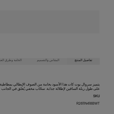
شحن مجاني
تفاصيل المنتج
المقاس والتصميم
الخامة وطرق العنا
97% صوف غير مصنّع، 3% إيلاستين
قصّة رفيعة مع حافة واسعة
يتميز سروال بوت كات هذا الأسود بخامة من الصوف الإيطالي بمطاطي
على طول ربلة الساقين لإطلالة جذابة. سحّاب مخفي يُغلق في الجانب
تعليمات الغسيل
الصوف المطاطي الثقيل
SKU
طول العارضة 175 سم/ 5 أقدام و9 بوصات، وترتدي المقاس الأمريكي 2
تنظيف جاف فقط
R2611N418BWT
صُنع في
الصدرية
: 31,5 بوصة
الخصر:
23.5"
الولايات المتحدة الأمريكية