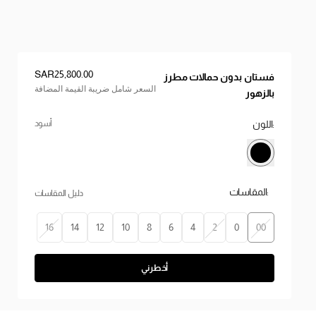
السعر
:
SAR‌25,800.00
فستان بدون حمالات مطرز
السعر شامل ضريبة القيمة المضافة
بالزهور
:اللون
أسود
:المقاسات
دليل المقاسات
16
14
12
10
8
6
4
2
0
00
أخطرني