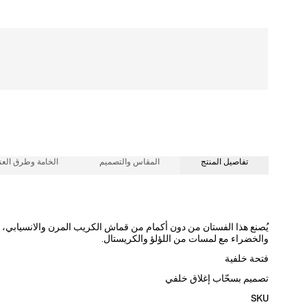
شحن مجاني
تفاصيل المنتج
المقاس والتصميم
الخامة وطرق العنا
92% بوليستر، 8% بولي يوريثان
قصّة ضيقة، طول قصير
يُصنع هذا الفستان من دون أكمام من قماش الكريب المرن والانسيابي، 
والخضراء مع لمسات من اللؤلؤ والكريستال.
طول العارضة 178 سم/ 5 أقدام و10 بوصات، وترتدي المقاس الأمريكي 2
تعليمات الغسيل
فتحة خلفية
الصدرية:
31 بوصة
تنظيف جاف فقط
تصميم بسحّاب إغلاق خلفي
الخصر:
صُنع في
24 بوصة
SKU
الهند
الفخذان:
34.5"