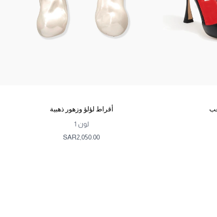
عب
أقراط لؤلؤ وزهور ذهبية
لون
1
SAR‌2,050.00