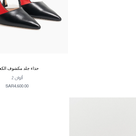
حذاء جلد مكشوف الك
ألوان
2
SAR‌4,600.00