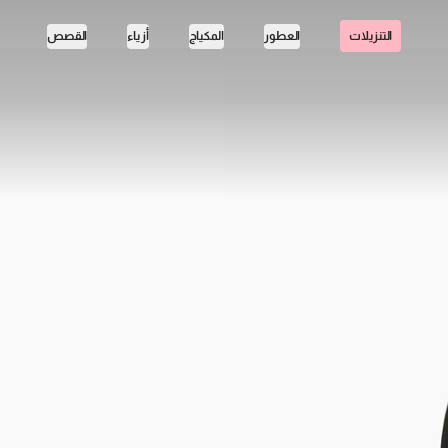
العطور
المكياج
أزياء
القصص
التنزيلات