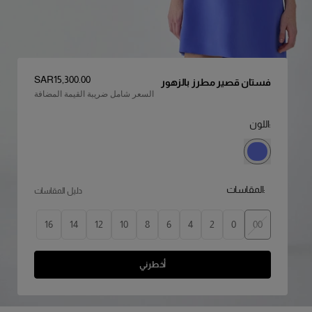
السعر
:
SAR‌15,300.00
فستان قصير مطرز بالزهور
السعر شامل ضريبة القيمة المضافة
:اللون
:المقاسات
دليل المقاسات
16
14
12
10
8
6
4
2
0
00
أخطرني