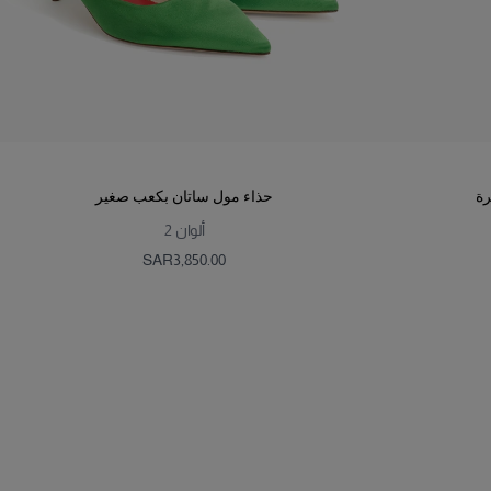
رة
حذاء مول ساتان بكعب صغير
ألوان
2
SAR‌3,850.00