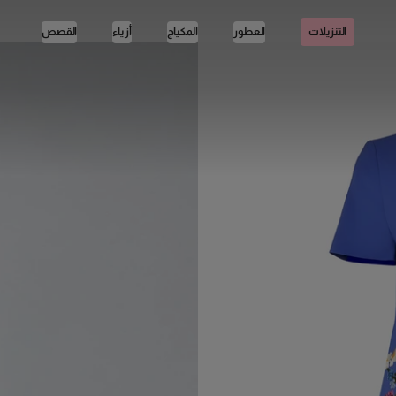
العطور
المكياج
أزياء
القصص
التنزيلات