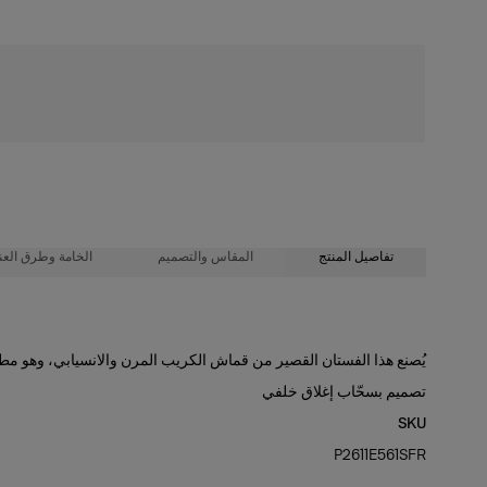
شحن مجاني
تفاصيل المنتج
المقاس والتصميم
الخامة وطرق العنا
92% بوليستر، 8% بولي يوريثان
قصّة عادية
يُصنع هذا الفستان القصير من قماش الكريب المرن والانسيابي، وهو مطرز
طول العارضة 177 سم/ 5 أقدام و9 بوصات، وترتدي المقاس الأمريكي 2
تعليمات الغسيل
تصميم بسحّاب إغلاق خلفي
الصدرية:
32 بوصة
SKU
تنظيف جاف فقط
الخصر:
صُنع في
23.5"
P2611E561SFR
الهند
الفخذان:
34 بوصة