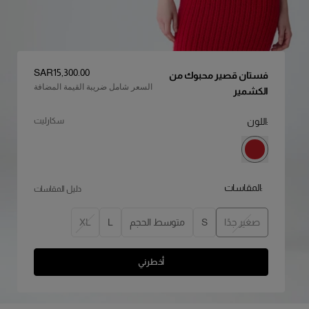
السعر
:
SAR‌15,300.00
فستان قصير محبوك من
السعر شامل ضريبة القيمة المضافة
الكشمير
:اللون
سكارليت
:المقاسات
دليل المقاسات
صغير جدًا
S
متوسط الحجم
L
XL
أخطرني