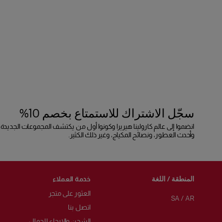
سجّل الاشتراك للاستمتاع بخصم 10%
انضموا إلى عالم كارولينا هيريرا وكونوا أول من يكتشف المجموعات الجديدة،
وأحدث العطور، ونصائح المكياج، وغير ذلك الكثير.
المنطقة / اللغة
خدمة العملاء
العثور على متجر
SA
/
AR
اتصل بنا
الشحن والإرجاع للجمال