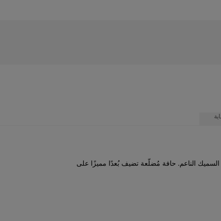
ية
لسميك الناعم. حافة مُضلّعة تضيف بُعدًا مميزًا على