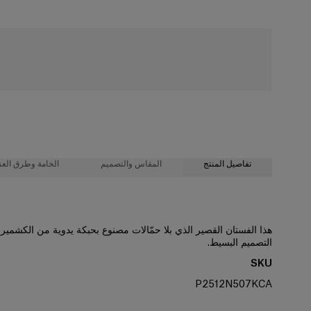
شحن مجاني
تفاصيل المنتج
المقاس والتصميم
الخامة وطرق العنا
100% كشمير
تصميم قصير مجسّم
هذا الفستان القصير الذي بلا حمّالات مصنوع بحبكة يدوية من الكشمير ا
التصميم البسيط.
تعليمات الغسيل
حبكة كشمير بوزن متوسط
SKU
طول العارضة 179 سم/ 5 أقدام و11 بوصة، وترتدي المقاس الأمريكي 2
تنظيف جاف فقط
P2512N507KCA
الصدرية
: 29,5 بوصة
صُنعت في