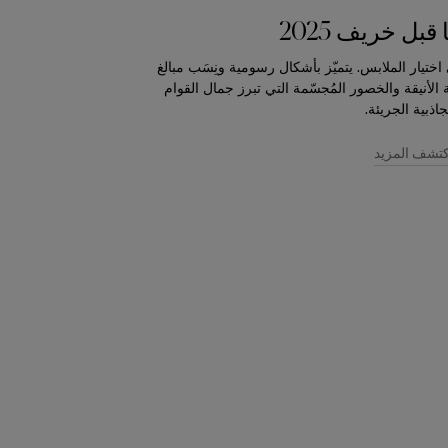
بل خريف 2025
ي اختيار الملابس. يتميّز بأشكال رسومية ونِسَب مبالغ
الأنيقة والخصور المُجسّمة التي تبرز جمال القوام
جاذبية الجريئة.
كتشف المزيد