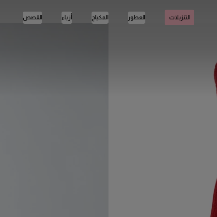
العطور
المكياج
أزياء
القصص
التنزيلات