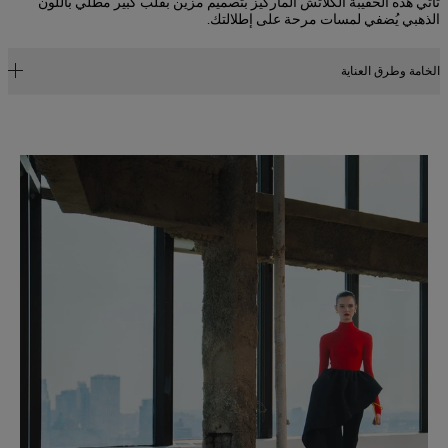
تأتي هذه الحقيبة الكلاتش الماركيز بتصميم مزيّن بقلب كبير مطلي باللون
الذهبي يُضفي لمسات مرحة على إطلالتك.
الخامة وطرق العناية
65% رايون، 32% كوبرو، 3% بولي يوريثان
تعليمات الغسيل
Slide 1 of 2
تُنظّف الأجزاء المتسخة فقط بقطعة من القماش
SKU
F2431E601STV