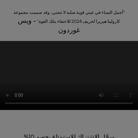
“أجمل النساء في عيني قوية صلبة لا تنحني، وقد صممت مجموعة
- ويس
كارولينا هيريرا لخريف 2024 للاحتفاء بتلك القوة.”
غوردون
سجّل الاشتراك للاستمتاع بخصم 10%