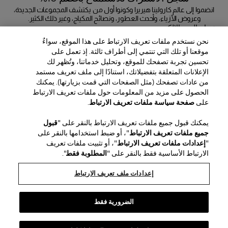
انضموا إلى عالم كارولينا هيريرا وكونوا أول من يكتشف المجموعات الجديدة،
وعروض الأزياء، وأحدث العطور، ونصائح المكياج، وغير ذلك الكثير.
عنوان البريد الإلكتروني
نحن نستخدم ملفات تعريف الارتباط على هذا الموقع، سواءٌ
إرسال
موقعنا أو تلك التي تنتمي إلى أطراف ثالثة. إذ تعمل على
تحسين تجربة تصفحك للموقع، وتحليل خدماتنا، وتُظهر لك
الإعلانات المتعلقة بتفضيلاتك، استنادًا إلى ملف تعريف مستمد
من عادات تصفحك (مثل الصفحات التي قمت بزيارتها). يمكنك
الحصول على مزيد من المعلومات حول ملفات تعريف الارتباط
المنطقة / اللغة
على
صفحة سياسة ملفات تعريف الارتباط
.
يمكنك قبول جميع ملفات تعريف الارتباط بالنقر على "
قبول
خدمة العملاء
جميع ملفات تعريف الارتباط
"، أو ضبط استخدامها بالنقر على
العثور على متجر
اتصل بنا
"
إعدادات ملفات تعريف الارتباط
"، أو تثبيت ملفات تعريف
نبذة عن الدار
الارتباط الأساسية فقط بالنقر على "
المطلوبة فقط
".
الشحن والإرجاع للجمال
الشحن والإرجاع للأزياء
House of Herrera
الوظائف
الشؤون القانونية وملفات تعريف الارتباط
تتبّع طلبك
الأسئلة الشائعة
إعدادات ملف تعريف الارتباط
chcarolinaherrera.com
Puig
(يفتح في نافذة جديدة)
(يفتح في نافذة جديدة)
خدمة تغليف الهدايا
مركز التفضيلات
الشروط والأحكام
شروط وأحكام البيع الخاصة بالجمال
(يفتح في نافذة جديدة)
شروط وأحكام البيع للموضة
VTO Data Processing Notice
الضرورية فقط
سياسة الخصوصية
سياسة ملفات تعريف الارتباط