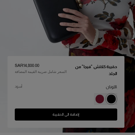
السعر
:
SAR‌14,800.00
حقيبة كلاتش "فيجا" من
السعر شامل ضريبة القيمة المضافة
الجلد
:اللونان
أسود
إضافة الى الحقيبة