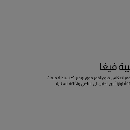
بة فيغا
ر انعكاس ضوء القمر فوق نوافير "هاسيندا لا فيغا"،
ةً توازناً بين الحنين إلى الماضي والأناقة الساحرة.