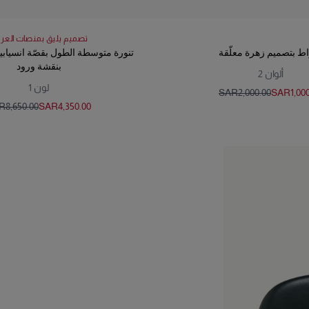
تصميم يليق بمنصات الع
ط بتصميم زهرة معلّقة
تنورة متوسطة الطول بقصّة انسياب
بنقشة ورود
ألوان
2
لون
1
SAR‌2,000.00
SAR‌1,00
‌8,650.00
SAR‌4,350.00