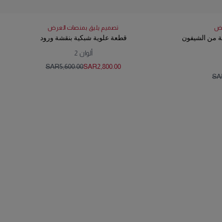
رض
تصميم يليق بمنصات العرض
ية من الشيفون
قطعة علوية شبكية بنقشة ورود
ألوان
2
SAR‌5,600.00
SAR‌2,800.00
SAR