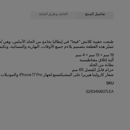
تفاصيل المنتج
الخامة وطرق العناية
100% جلد العجل
صُنعت حقيبة كلاتش "فيجا" في إيطاليا بخامةٍ من الجلد الأملس، وهي تُ
تتميّز هذه القطعة بتصميم يلاءم جميع الأوقات، النهارية والمسائية، وت
تعليمات الغسيل
19 سم × 13 سم × 4 سم‏
تُنظّف الأجزاء المتسخة فقط بقطعة من القماش
آلية إغلاق مغناطيسية
بطانة من الجلد
صُنع في
حزام قابل للفصل 65 سم
شعار كارولينا هيريرا على المشبكتتسع لجهاز iPhone 17 Pro والموديلات المماثلة.
إيطاليا
SKU
S2634N607LEA