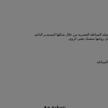
جسّد البساطة العصرية من خلال شكلها المستدير الناعم.
كتمل روعتها بمشبك ذهبي كروي.
نسقيه مع