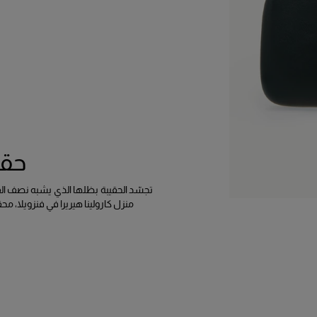
حقي
تجسّد الحقيبة بظلها الذي يشبه نصف القم
منزل كارولينا هيريرا في فنزويلا، محقق