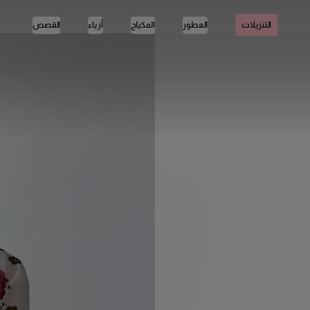
العطور
المكياج
أزياء
القصص
التنزيلات