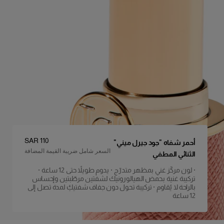
السعر
:
SAR 110
أحمر شفاه "جود جيرل ميني"
السعر شامل ضريبة القيمة المضافة
الثنائي المطفي
· لون مركّز غني بمظهر متدرّج · يدوم طويلاً حتى 12 ساعة ·
تفاصيل المنتج
تركيبة غنية بحمض الهيالورونيك لشفتين مرطّبتين وإحساس
بالراحة لا يُقاوم · تركيبة تحول دون جفاف شفتيكِ لمدة تصل إلى
12 ساعة