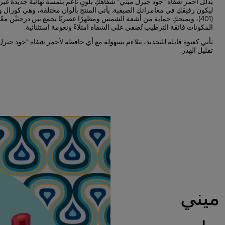
يُدلّل أحمر شفاه “جود جيرل ميني” شفاهكِ بلونٍ ناعم بلمسة نهائية جديدة غير
في Carolina Herrera، نعتقد أن الأشياء الجيدة لا تنتهي أبدًا. ولهذا فقد طبّقنا
(401)، ويمنحكِ حماية من أشعة الشمس ومظهرًا عصريًا يجمع بين درجتيْن م
للشفاه، وأحمر الشفاه الميني،
المكونات فائقة الترطيب تُضفي على الشفاه امتلاءً ونعومة استثنائية.
لمرح يبدأ من جديد! استمتعي بمكياجك لفترة أطول، وساعدي في الحد من النفاي
تأتي كعبوة قابلة للتجديد، تتلاءم بسهولة مع أي حافظة لأحمر شفاه “جود جي
تقليل الهدر.
ت ميني