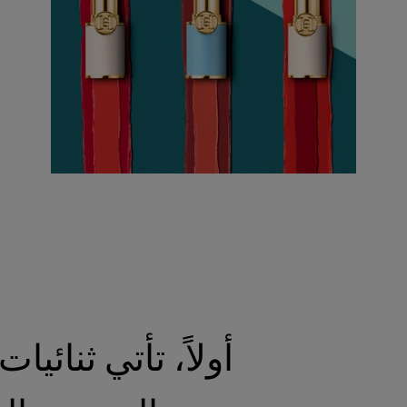
ودعي ا
أولاً، تأتي ثنائيا