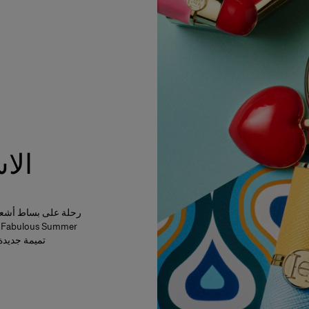
الا
رحلة على بساط أشعة 
تميمة جديدة