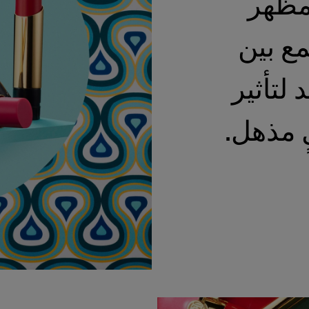
لمظهر
ع بين
 لتأثير
 مذهل.