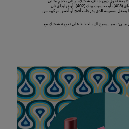
 لامعة تحُول دون جفاف شفتيكِ، ويأتي بحجمٍ مثالي
ليكون رفيقكِ في مغامراتكِ الصيفية. يأتي المنتج بألوان مختلفة، وهي كورال واي (403)، أو صنسيت بينك (402)، أو هوليداي تان
 ذلك على كل منتجات أحمر الشفاه، وبلسم ميني
عًا بفضل تصميمه الذي بدرجات أفتح أو أغمق. تركيبة من
 لتصبح جميعها قابلة لإعادة التعبئة بنسبة 100%. عندما تنتهي عبوتك، ما عليك سوى تركيب عبوة جديدة
ات.
رل ميني”، مما يسمح لك بالحفاظ على نعومة شفتيك مع