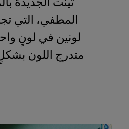
تينت الجديدة با
المطفي، التي تجم
لونين في لونٍ واحد
متدرج اللون بشكلٍ