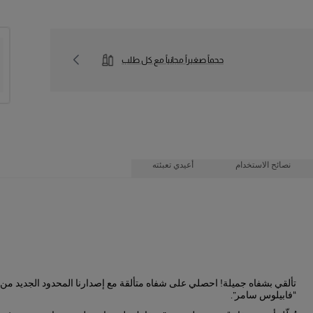
حجماً صغيراً مجانياً مع كل طلب
نصائح الاستخدام
أعيدي تعبئته
تألقي بشفاه جميلة! احصلي على شفاه متألقة مع إصدارنا المحدود الجديد م
“فابيلوس سامر”.
ة لإعادة التعبئة إلى ما لا نهاية